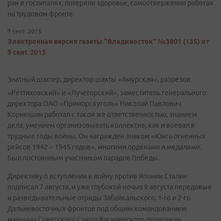
ран в госпиталях, потеряли здоровье, самоотверженно работая
на трудовом фронте.
9 сент. 2015
Электронная версия газеты "Владивосток" №3801 (135) от
9 сент. 2015
Знатный шахтер, директор шахты «Амурская», разрезов
«Реттиховский» и «Лучегорский», заместитель генерального
директора ОАО «Приморскуголь» Николай Павлович
Корнюшин работал с такой же ответственностью, знанием
дела, умением организовывать коллектив, как и воевал в
трудные годы войны. Он награжден знаком «Юнга огненных
рейсов 1942 – 1945 годов», многими орденами и медалями.
Был постоянным участником парадов Победы.
Директиву о вступлении в войну против Японии Сталин
подписал 7 августа, и уже глубокой ночью 9 августа передовые
и разведывательные отряды Забайкальского, 1-го и 2-го
Дальневосточных фронтов под общим командованием
маршала Советского Союза Василевского пересекли