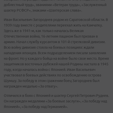
доблестный труд», званиями «Ветеран труда», «Заслуженный
шахтер РСФСР», знаками «Шахтерская слава».
Иван Васильевич Загороднев родом из Саратовской области. В
1939 году вместе с родителями переехал жить на Камчатку.
Здесь же в 1941-м, как только началась Великая
Отечественная война, 16-летним пацаном был призван в
армию. Начал службу курсантом в 101-й стрелковой дивизии.
Всю войну дивизия стояла на боевых позициях: ждали
нападения японцев. Всем подразделением писали заявления
на фронт. Но у каждого бойца на войне было свое место. Время
защитников восточных рубежей нашей Родины настало в 1945
году, когда началась война с Японией. Иван Васильевич
участвовал в боевых действиях по освобождению острова
Шумшу. За победу в этом сражении боец Загороднев был
награжден медалью «За отвагу».
Отличился в боях с Японией и шахтер Сергей Петрович Руднев.
Он награжден медалями «За боевые заслуги», «За победу над
Японией», «За победу над Германией».