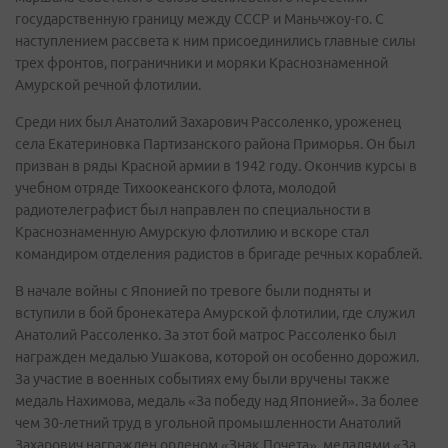
государственную границу между СССР и Маньчжоу-го. С
наступлением рассвета к ним присоединились главные силы
трех фронтов, пограничники и моряки Краснознаменной
Амурской речной флотилии.
Среди них был Анатолий Захарович Рассоленко, уроженец
села Екатериновка Партизанского района Приморья. Он был
призван в ряды Красной армии в 1942 году. Окончив курсы в
учебном отряде Тихоокеанского флота, молодой
радиотелеграфист был направлен по специальности в
Краснознаменную Амурскую флотилию и вскоре стал
командиром отделения радистов в бригаде речных кораблей.
В начале войны с Японией по тревоге были подняты и
вступили в бой бронекатера Амурской флотилии, где служил
Анатолий Рассоленко. За этот бой матрос Рассоленко был
награжден медалью Ушакова, которой он особенно дорожил.
За участие в военных событиях ему были вручены также
медаль Нахимова, медаль «За победу над Японией». За более
чем 30-летний труд в угольной промышленности Анатолий
Захарович награжден орденом «Знак Почета», медалями «За