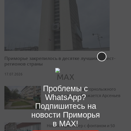
Приморье закрепилось в десятке лучших инвест-
регионов страны
17.07.2026
Проблемы с
От уютного двора до горнолыжного
WhatsApp?
курорта: как преображается Арсеньев
Подпишитесь на
новости Приморья
в MAX!
Новый парк, сквер с фонтаном и 50