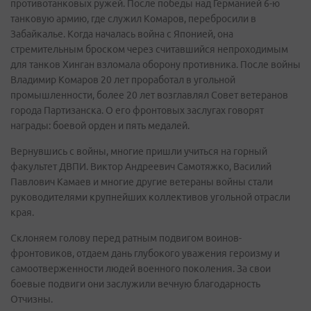
противотанковых ружей. После победы над Германией 6-ю
танковую армию, где служил Комаров, перебросили в
Забайкалье. Когда началась война с Японией, она
стремительным броском через считавшийся непроходимым
для танков Хинган взломала оборону противника. После войны
Владимир Комаров 20 лет проработал в угольной
промышленности, более 20 лет возглавлял Совет ветеранов
города Партизанска. О его фронтовых заслугах говорят
награды: боевой орден и пять медалей.
Вернувшись с войны, многие пришли учиться на горный
факультет ДВПИ. Виктор Андреевич Самотяжко, Василий
Павлович Камаев и многие другие ветераны войны стали
руководителями крупнейших коллективов угольной отрасли
края.
Склоняем голову перед ратным подвигом воинов-
фронтовиков, отдаем дань глубокого уважения героизму и
самоотверженности людей военного поколения. За свои
боевые подвиги они заслужили вечную благодарность
Отчизны.