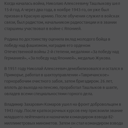
Когда началась война, Николаю Алексеевичу Ташлыкову шел
15-й год. А через два года, в ноябре 1943-го, он уже был
призван в Красную армию. После обучения служил в войсках
связи, был радистом, начальником радиостанции и в звании
старшины участвовал в войне с Японией.
Родина по достоинству оценила вклад молодого бойца в
победу над фашизмом, наградив его орденом
Отечественной войны 2-й степени, медалями «За победу над
Германией», «За победу над Японией», медалью Жукова.
В 1951 году Николай Алексеевич демобилизовался и остался в
Приморье, работал в шахтоуправлении «Тавричанское»
горнорабочим очистного забоя, затем бригадиром. 26 лет,
вплоть до выхода на пенсию, проработал Ташлыков в шахте,
овладев всеми специальностями горного дела.
Владимир Захарович Комаров ушел на фронт добровольцем в
1943 году. После краткосрочных курсов ему присвоили звание
младшего лейтенанта и назначили командиром взвода 82-
миллиметровых минометов. Затем он стал командиром взвода