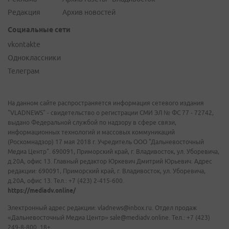
Редакция
Архив новостей
Социальные сети
vkontakte
Одноклассники
Телеграм
На данном сайте распространяется информация сетевого издания
"VLADNEWS" - свидетельство о регистрации СМИ ЭЛ № ФС 77 - 72742,
выдано Федеральной службой по надзору в сфере связи,
информационных технологий и массовых коммуникаций
(Роскомнадзор) 17 мая 2018 г. Учредитель ООО "Дальневосточный
Медиа Центр". 690091, Приморский край, г. Владивосток, ул. Уборевича,
д.20А, офис 13. Главный редактор Юркевич Дмитрий Юрьевич. Адрес
редакции: 690091, Приморский край, г. Владивосток, ул. Уборевича,
д.20А, офис 13. Тел.: +7 (423) 2-415-600.
https://mediadv.online/
Электронный адрес редакции: vladnews@inbox.ru. Отдел продаж
«Дальневосточный Медиа Центр» sale@mediadv.online. Тел.: +7 (423)
249-8-800. 18+