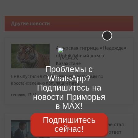
Другие новости
Амурская тигрица «Надежда»
обрела новый дом в
Казахстане
Проблемы с
WhatsApp?
Ее выпустили в степь в рамках программы по
восстановлению популяции тигра
Подпишитесь на
новости Приморья
сегодня, 17:12
в MAX!
Подпишитесь
Кто в Приморском крае стал
сейчас!
зарабатывать больше: ответ