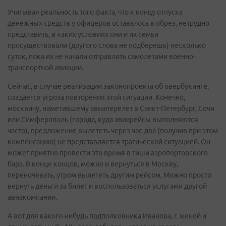
Учитывая реальность того факта, что к концу отпуска
денежных средств у офицеров оставалось в обрез, нетрудно
представить, в каких условиях они и их семьи
просуществовали (другого слова не подберешь) несколько
суток, пока их не начали отправлять самолетами военно-
транспортной авиации.
Сейчас, в случае реализации законопроекта об овербукинге,
создается угроза повторения этой ситуации. Конечно,
москвичу, наметившему авиаперелет в Санкт-Петербург, Сочи
или Симферополь (города, куда авиарейсы выполняются
часто), предложение вылететь через час-два (получив при этом
компенсацию) не представляется трагической ситуацией. Он
может приятно провести это время в тиши аэропортовского
бара. В конце концов, можно и вернуться в Москву,
переночевать, утром вылететь другим рейсом. Можно просто
вернуть деньги за билет и воспользоваться услугами другой
авиакомпании.
А вот для какого-нибудь подполковника Иванова, с женой и