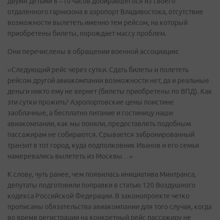
двумя детьми 8 –10 часов добиравшегося из своего
отдаленного гарнизона в аэропорт Владивостока, отсутствие
возможности вылететь именно тем рейсом, на который
приобретены билеты, порождает массу проблем.
Они перечислены в обращении военной ассоциации:
«Следующий рейс через сутки. Сдать билеты и полететь
рейсом другой авиакомпании возможности нет, да и реальные
деньги никто ему не вернет (билеты приобретены по ВПД). Как
эти сутки прожить? Аэропортовские цены поистине
заоблачные, а бесплатно питание и гостиницу наши
авиакомпании, как мы поняли, предоставлять подобным
пассажирам не собираются. Срывается забронированный
транзит в тот город, куда подполковник Иванов и его семья
намеревались вылететь из Москвы…»
К слову, чуть ранее, чем появилась инициатива Минтранса,
депутаты подготовили поправки в статью 120 Воздушного
кодекса Российской Федерации. В законопроекте четко
прописаны обязательства авиакомпании для того случая, когда
во время регистрации на конкретный рейс пассажиру не