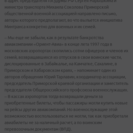
в адрес председателя Госудумы РФ Сергея Нарышкина и
министра транспорта Михаила Соколова Приморской
общественной военной ассоциацией направлено письмо,
авторы которого предполагают, во что выльется инициатива
Минтранса конкретно для военных и их семей.
– Мы еще не забыли, как в результате банкротства
авиакомпании «Ориент-Авиа» в конце лета 1997 года в
московских аэропортах скопились сотни офицеров и членов их
семей, возвращавшихся из отпусков в свои воинские части,
дислоцированные в Забайкалье, на Камчатке, Сахалине, в
Приморском и Хабаровском краях, – напоминает один из
авторов обращения Юрий Тарлавин, координатор ассоциации,
председатель Приморской краевой организации и заместитель
председателя Общероссийского профсоюза военнослужащих.
– В кассах аэропортов тогда возвращали деньги за
приобретенные билеты, чтобы пассажиры могли купить новые
на рейсы других авиакомпаний. Но военнослужащие этой
возможностью воспользоваться не могли, так как приобретали
авиабилеты не за наличный расчет, а по воинским
перевозочным документам (ВПД).