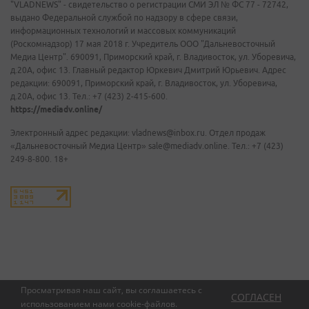
"VLADNEWS" - свидетельство о регистрации СМИ ЭЛ № ФС 77 - 72742,
выдано Федеральной службой по надзору в сфере связи,
информационных технологий и массовых коммуникаций
(Роскомнадзор) 17 мая 2018 г. Учредитель ООО "Дальневосточный
Медиа Центр". 690091, Приморский край, г. Владивосток, ул. Уборевича,
д.20А, офис 13. Главный редактор Юркевич Дмитрий Юрьевич. Адрес
редакции: 690091, Приморский край, г. Владивосток, ул. Уборевича,
д.20А, офис 13. Тел.: +7 (423) 2-415-600.
https://mediadv.online/
Электронный адрес редакции: vladnews@inbox.ru. Отдел продаж
«Дальневосточный Медиа Центр» sale@mediadv.online. Тел.: +7 (423)
249-8-800. 18+
Просматривая наш сайт, вы соглашаетесь с
СОГЛАСЕН
использованием нами
cookie-файлов
.