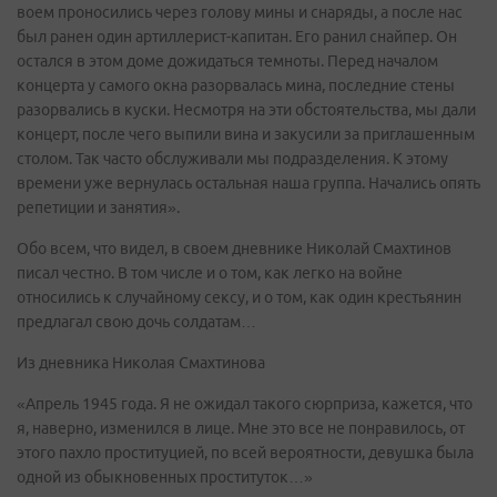
воем проносились через голову мины и снаряды, а после нас
был ранен один артиллерист-капитан. Его ранил снайпер. Он
остался в этом доме дожидаться темноты. Перед началом
концерта у самого окна разорвалась мина, последние стены
разорвались в куски. Несмотря на эти обстоятельства, мы дали
концерт, после чего выпили вина и закусили за приглашенным
столом. Так часто обслуживали мы подразделения. К этому
времени уже вернулась остальная наша группа. Начались опять
репетиции и занятия».
Обо всем, что видел, в своем дневнике Николай Смахтинов
писал честно. В том числе и о том, как легко на войне
относились к случайному сексу, и о том, как один крестьянин
предлагал свою дочь солдатам…
Из дневника Николая Смахтинова
«Апрель 1945 года. Я не ожидал такого сюрприза, кажется, что
я, наверно, изменился в лице. Мне это все не понравилось, от
этого пахло проституцией, по всей вероятности, девушка была
одной из обыкновенных проституток…»