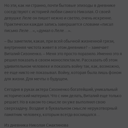
Но эти, как ни странно, почти бытовые эпизоды в дневнике
соседствуют с историей любви самого Николая. О своей
девушке Леле он пишет нежно и светло, очень искренне.
Практически каждая запись завершается словами «писал
письмо Леле…», «думал о Леле…».
– Вы заметили, какая, при всей обычной жизненной грязи,
внутренняя чистота живет в этом дневнике? – замечает
Виталий Сизоненко. – Меня это просто поразило. Именно это я
решил показать в своем моноспектакле. Рассказать об этом
удивительном человеке и показать войну так, как, возможно,
ее еще никто не показывал. Войну, которая была лишь фоном
для жизни. Для мечты о будущем.
Сегодня в руках актера Сизоненко богатейший, уникальный
исторический материал. Что с ним делать, Виталий еще только
решает. Но в каком-то смысле он уже выполнил свою
сверхзадачу. Воздвиг в буквальном смысле нерукотворный
памятник человеку, которым всегда восхищался…
Из дневника Николая Смахтинова