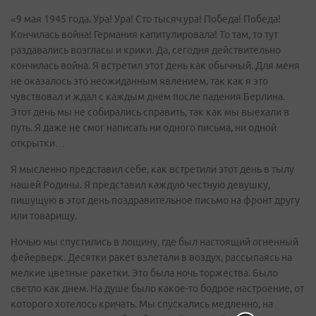
«9 мая 1945 года. Ура! Ура! Сто тысяч ура! Победа! Победа!
Кончилась война! Германия капитулировала! То там, то тут
раздавались возгласы и крики. Да, сегодня действительно
кончилась война. Я встретил этот день как обычный. Для меня
не оказалось это неожиданным явлением, так как я это
чувствовал и ждал с каждым днем после падения Берлина.
Этот день мы не собирались справить, так как мы выехали в
путь. Я даже не смог написать ни одного письма, ни одной
открытки…
Я мысленно представил себе, как встретили этот день в тылу
нашей Родины. Я представил каждую честную девушку,
пишущую в этот день поздравительное письмо на фронт другу
или товарищу.
Ночью мы спустились в лощину, где был настоящий огненный
фейерверк. Десятки ракет взлетали в воздух, рассыпаясь на
мелкие цветные ракетки. Это была ночь торжества. Было
светло как днем. На душе было какое-то бодрое настроение, от
которого хотелось кричать. Мы спускались медленно, на