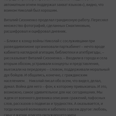
автоматным огнем поддержал захват языков»), видно, что
воином Николай был хорошим.
Виталий Сизоненко проделал грандиозную работу. Переснял
множество фотографий, сделанных Смахтиновым,
расшифровал и оцифровал дневник.
– Ближе к концу войны Николай с сослуживцами при
разведдивизионе организовали парткабинет – нечто вроде
кабинета наглядной агитации, библиотеки и агитбригады, –
рассказывает Виталий Сизоненко. – Входили в города и села
вторым обозом, устраивали концерты и представления,
выезжали на передовую – словом, поддерживали моральный
дух бойцов. И общались, конечно, с гражданским
населением… Николай писал обо всем, что видел, делал,
думал. Война для него – фон, к которому привыкаешь. И это,
возможно, самое удивительное для нас сегодняшних. Мы
ждем от военного дневника описания сражений, пафосных
слов, рассказов о подвигах и трудностях. А оказывается, и
тогда юношей волновало и заботило совсем другое: любовь,
смысл жизни, красота окружающего мира…