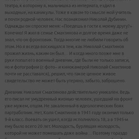
театра, к которому я, мальчишка из интерната, ездил в
выходные, на каникулы. Тоже в каком-то смысле мой учитель
и почти родной человек. Нас познакомил Николай Дубинин.
Однажды он спросил меня: «Поедешь в гости к моему другу?»
Конечно! Я жил в семье Смахтинова и долгое время даже не
знал, что он фронтовик. Тогда многие не любили говорить об
этом. Но я всегда восхищался тем, как Николай Смахтинов
прожил жизнь, каким он был… И когда много позже мне в
руки попал его военный дневник, где были не только записи,
но и фотографии (с фото– и кинокамерой Николай Смахтинов
почти не расставался), решил, что такое ценное живое
свидетельство не может быть утеряно, забыто, заброшено.
Дневник Николая Смахтинова действительно уникален. Ведь
его писал не умудренный жизнью человек, ушедший на фронт
уже мужем, отцом. Не закаленный в идеологических боях
партработник. Нет, Коля Смахтинов в 1941 году окончил только
9-й класс. Воевать он ушел, когда исполнилось 18, а в 1945-м
ему было всего 20 лет. Молодость, бурлящая молодость,
которой не может помешать даже война… Поэтому гораздо