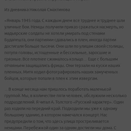
Из дневника Николая Смахтинова
«Январь 1945 года. С каждым днем все труднее и труднее шли
уличные бои. Немцы получили приказ сражаться насмерть, но
мадьярские солдаты не хотели умирать под стенами
Будапешта, они партиями сдавались в плен, иногда партии
достигали больше тысячи. Они шли по улицам своей столицы,
потупя головы, истощенные и бессильные, заросшие и
грязные. Все плотнее сжималось кольцо… Еще с большим
отчаяньем защищались фрицы. Они терзали на куски наших
пленных. Митя ходил фотографировать наших замученных
бойцов, которые попали в плен к этим извергам.
…В конце месяца нам пришлось поработать маленькой
группой. Мы, в количестве пяти человек, обслужили несколько
подразделений. Я читал А. Толстого «Русский характер». Один
раз ходили на передний край. Подходили мы уже к одному
большому зданию, в котором намечался концерт. Нас
предупредили о том, что здесь улица простреливается
немцами. Перебежкой один за одним достигли мы дома. С