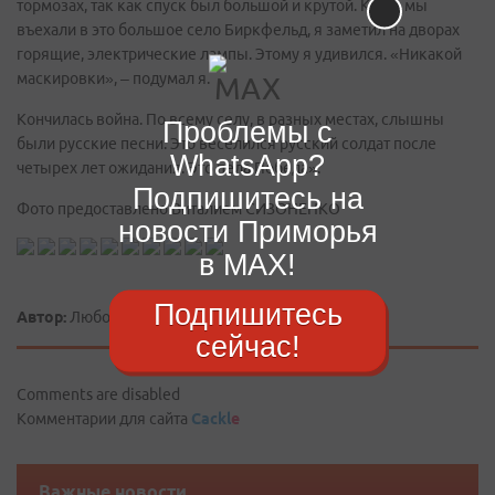
тормозах, так как спуск был большой и крутой. Когда мы
въехали в это большое село Биркфельд, я заметил на дворах
горящие, электрические лампы. Этому я удивился. «Никакой
маскировки», – подумал я.
Кончилась война. По всему селу, в разных местах, слышны
Проблемы с
были русские песни. Это веселился русский солдат после
WhatsApp?
четырех лет ожидания. Это пела Победа».
Подпишитесь на
Фото предоставлено Виталием СИЗОНЕНКО
новости Приморья
в MAX!
Подпишитесь
Автор:
Любовь БЕРЧАНСКАЯ
сейчас!
Comments are disabled
Комментарии для сайта
Cackl
e
Важные новости