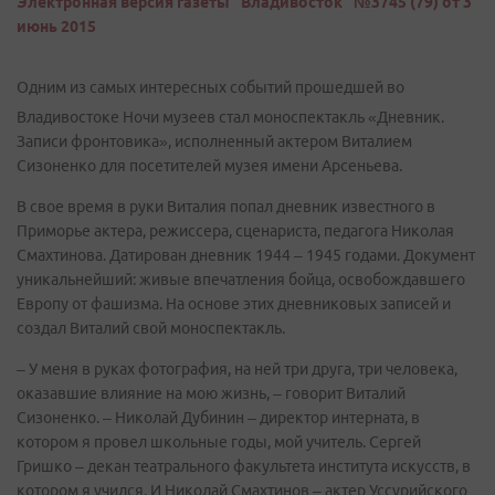
Электронная версия газеты "Владивосток" №3745 (79) от 3
июнь 2015
Одним из самых интересных событий прошедшей во
Владивостоке Ночи музеев стал моноспектакль «Дневник.
Записи фронтовика», исполненный актером Виталием
Сизоненко для посетителей музея имени Арсеньева.
В свое время в руки Виталия попал дневник известного в
Приморье актера, режиссера, сценариста, педагога Николая
Смахтинова. Датирован дневник 1944 – 1945 годами. Документ
уникальнейший: живые впечатления бойца, освобождавшего
Европу от фашизма. На основе этих дневниковых записей и
создал Виталий свой моноспектакль.
– У меня в руках фотография, на ней три друга, три человека,
оказавшие влияние на мою жизнь, – говорит Виталий
Сизоненко. – Николай Дубинин – директор интерната, в
котором я провел школьные годы, мой учитель. Сергей
Гришко – декан театрального факультета института искусств, в
котором я учился. И Николай Смахтинов – актер Уссурийского