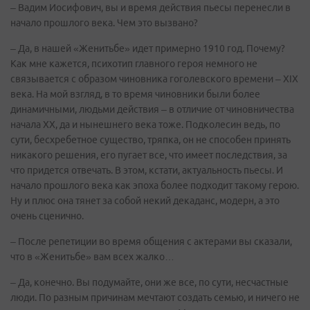
– Вадим Иосифович, вы и время действия пьесы перенесли в
начало прошлого века. Чем это вызвано?
– Да, в нашей «Женитьбе» идет примерно 1910 год. Почему?
Как мне кажется, психотип главного героя немного не
связывается с образом чиновника гоголевского времени – XIX
века. На мой взгляд, в то время чиновники были более
динамичными, людьми действия – в отличие от чиновничества
начала ХХ, да и нынешнего века тоже. Подколесин ведь, по
сути, бесхребетное существо, тряпка, он не способен принять
никакого решения, его пугает все, что имеет последствия, за
что придется отвечать. В этом, кстати, актуальность пьесы. И
начало прошлого века как эпоха более подходит такому герою.
Ну и плюс она тянет за собой некий декаданс, модерн, а это
очень сценично.
– После репетиции во время общения с актерами вы сказали,
что в «Женитьбе» вам всех жалко…
– Да, конечно. Вы подумайте, они же все, по сути, несчастные
люди. По разным причинам мечтают создать семью, и ничего не