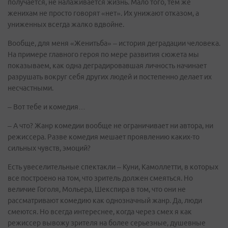
получается, не налаживается жизнь. Мало того, тем же
женихам не просто говорят «нет». Их унижают отказом, а
униженных всегда жалко вдвойне.
Вообще, для меня «Женитьба» – история деградации человека.
На примере главного героя по мере развития сюжета мы
показываем, как одна деградировавшая личность начинает
разрушать вокруг себя других людей и постепенно делает их
несчастными.
– Вот тебе и комедия…
– А что? Жанр комедии вообще не ограничивает ни автора, ни
режиссера. Разве комедия мешает проявлению каких-то
сильных чувств, эмоций?
Есть увеселительные спектакли – Куни, Камоллетти, в которых
все построено на том, что зритель должен смеяться. Но
величие Гоголя, Мольера, Шекспира в том, что они не
рассматривают комедию как однозначный жанр. Да, люди
смеются. Но всегда интереснее, когда через смех я как
режиссер вывожу зрителя на более серьезные, душевные