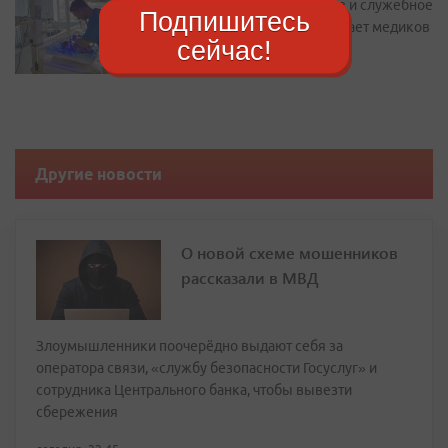
Подъемные до 2 миллионов и служебное
Подпишитесь
жилье: как Находка привлекает медиков
сейчас!
Другие новости
О новой схеме мошенников
рассказали в МВД
Злоумышленники поочерёдно выдают себя за
оператора связи, «службу безопасности Госуслуг» и
сотрудника Центрального банка, чтобы вывезти
сбережения