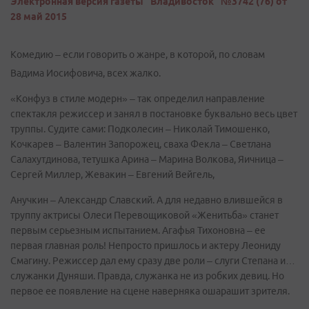
Электронная версия газеты "Владивосток" №3742 (76) от
28 май 2015
Комедию – если говорить о жанре, в которой, по словам
Вадима Иосифовича, всех жалко.
«Конфуз в стиле модерн» – так определил направление
спектакля режиссер и занял в постановке буквально весь цвет
труппы. Судите сами: Подколесин – Николай Тимошенко,
Кочкарев – Валентин Запорожец, сваха Фекла – Светлана
Салахутдинова, тетушка Арина – Марина Волкова, Яичница –
Сергей Миллер, Жевакин – Евгений Вейгель,
Анучкин – Александр Славский. А для недавно влившейся в
труппу актрисы Олеси Перевощиковой «Женитьба» станет
первым серьезным испытанием. Агафья Тихоновна – ее
первая главная роль! Непросто пришлось и актеру Леониду
Смагину. Режиссер дал ему сразу две роли – слуги Степана и…
служанки Дуняши. Правда, служанка не из робких девиц. Но
первое ее появление на сцене наверняка ошарашит зрителя.