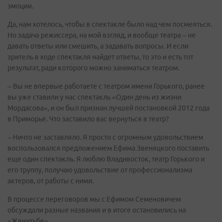
эмоции.
Да, нам хотелось, чтобы в спектакле было над чем посмеяться.
Но задача режиссера, на мой взгляд, и вообще театра – не
давать ответы или смешить, а задавать вопросы. И если
зритель в ходе спектакля найдет ответы, то это и есть тот
результат, ради которого можно заниматься театром.
– Вы не впервые работаете с театром имени Горького, ранее
вы уже ставили у нас спектакль «Один день из жизни
Мордасова», и он был признан лучшей постановкой 2012 года
в Приморье. Что заставило вас вернуться в театр?
– Ничто не заставляло. Я просто с огромным удовольствием
воспользовался предложением Ефима Звеняцкого поставить
еще один спектакль. Я люблю Владивосток, театр Горького и
его труппу, получаю удовольствие от профессионализма
актеров, от работы с ними.
В процессе переговоров мы с Ефимом Семеновичем
обсуждали разные названия и в итоге остановились на
«Женитьбе».