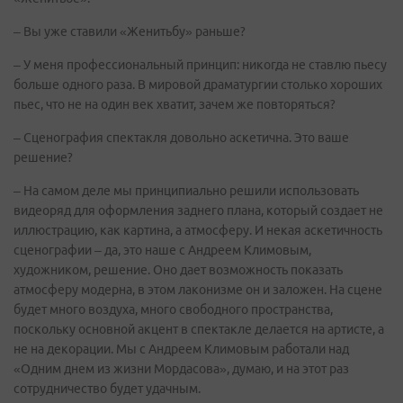
– Вы уже ставили «Женитьбу» раньше?
– У меня профессиональный принцип: никогда не ставлю пьесу
больше одного раза. В мировой драматургии столько хороших
пьес, что не на один век хватит, зачем же повторяться?
– Сценография спектакля довольно аскетична. Это ваше
решение?
– На самом деле мы принципиально решили использовать
видеоряд для оформления заднего плана, который создает не
иллюстрацию, как картина, а атмосферу. И некая аскетичность
сценографии – да, это наше с Андреем Климовым,
художником, решение. Оно дает возможность показать
атмосферу модерна, в этом лаконизме он и заложен. На сцене
будет много воздуха, много свободного пространства,
поскольку основной акцент в спектакле делается на артисте, а
не на декорации. Мы с Андреем Климовым работали над
«Одним днем из жизни Мордасова», думаю, и на этот раз
сотрудничество будет удачным.