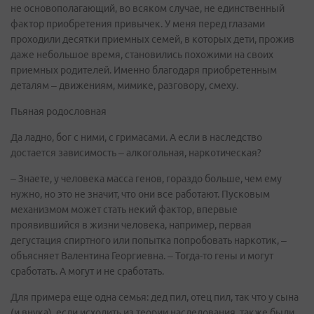
не основополагающий, во всяком случае, не единственный
фактор приобретения привычек. У меня перед глазами
проходили десятки приемных семей, в которых дети, прожив
даже небольшое время, становились похожими на своих
приемных родителей. Именно благодаря приобретенным
деталям – движениям, мимике, разговору, смеху.
Пьяная родословная
Да ладно, бог с ними, с гримасами. А если в наследство
достается зависимость – алкогольная, наркотическая?
– Знаете, у человека масса генов, гораздо больше, чем ему
нужно, но это не значит, что они все работают. Пусковым
механизмом может стать некий фактор, впервые
проявившийся в жизни человека, например, первая
дегустация спиртного или попытка попробовать наркотик, –
объясняет Валентина Георгиевна. – Тогда-то гены и могут
сработать. А могут и не сработать.
Для примера еще одна семья: дед пил, отец пил, так что у сына
(и внука), если исходить из теории наследования, также были