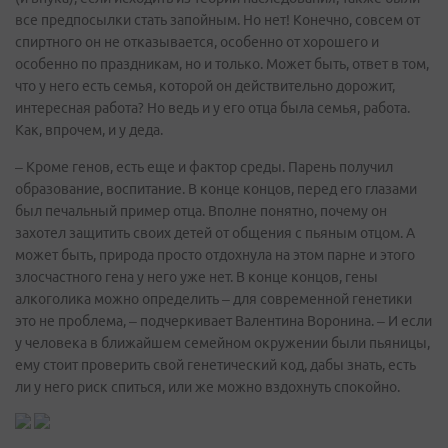
все предпосылки стать запойным. Но нет! Конечно, совсем от
спиртного он не отказывается, особенно от хорошего и
особенно по праздникам, но и только. Может быть, ответ в том,
что у него есть семья, которой он действительно дорожит,
интересная работа? Но ведь и у его отца была семья, работа.
Как, впрочем, и у деда.
– Кроме генов, есть еще и фактор среды. Парень получил
образование, воспитание. В конце концов, перед его глазами
был печальный пример отца. Вполне понятно, почему он
захотел защитить своих детей от общения с пьяным отцом. А
может быть, природа просто отдохнула на этом парне и этого
злосчастного гена у него уже нет. В конце концов, гены
алкоголика можно определить – для современной генетики
это не проблема, – подчеркивает Валентина Воронина. – И если
у человека в ближайшем семейном окружении были пьяницы,
ему стоит проверить свой генетический код, дабы знать, есть
ли у него риск спиться, или же можно вздохнуть спокойно.