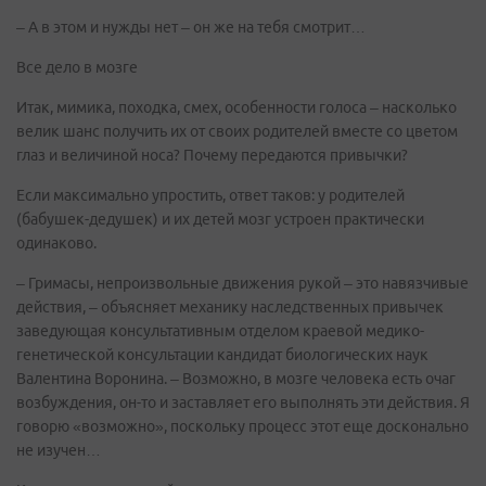
– А в этом и нужды нет – он же на тебя смотрит…
Все дело в мозге
Итак, мимика, походка, смех, особенности голоса – насколько
велик шанс получить их от своих родителей вместе со цветом
глаз и величиной носа? Почему передаются привычки?
Если максимально упростить, ответ таков: у родителей
(бабушек-дедушек) и их детей мозг устроен практически
одинаково.
– Гримасы, непроизвольные движения рукой – это навязчивые
действия, – объясняет механику наследственных привычек
заведующая консультативным отделом краевой медико-
генетической консультации кандидат биологических наук
Валентина Воронина. – Возможно, в мозге человека есть очаг
возбуждения, он-то и заставляет его выполнять эти действия. Я
говорю «возможно», поскольку процесс этот еще досконально
не изучен…