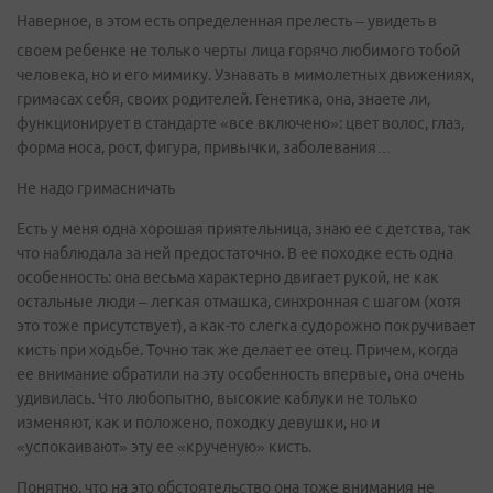
Наверное, в этом есть определенная прелесть – увидеть в
своем ребенке не только черты лица горячо любимого тобой
человека, но и его мимику. Узнавать в мимолетных движениях,
гримасах себя, своих родителей. Генетика, она, знаете ли,
функционирует в стандарте «все включено»: цвет волос, глаз,
форма носа, рост, фигура, привычки, заболевания…
Не надо гримасничать
Есть у меня одна хорошая приятельница, знаю ее с детства, так
что наблюдала за ней предостаточно. В ее походке есть одна
особенность: она весьма характерно двигает рукой, не как
остальные люди – легкая отмашка, синхронная с шагом (хотя
это тоже присутствует), а как-то слегка судорожно покручивает
кисть при ходьбе. Точно так же делает ее отец. Причем, когда
ее внимание обратили на эту особенность впервые, она очень
удивилась. Что любопытно, высокие каблуки не только
изменяют, как и положено, походку девушки, но и
«успокаивают» эту ее «крученую» кисть.
Понятно, что на это обстоятельство она тоже внимания не