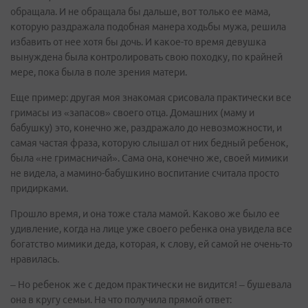
обращала. И не обращала бы дальше, вот только ее мама,
которую раздражала подобная манера ходьбы мужа, решила
избавить от нее хотя бы дочь. И какое-то время девушка
вынуждена была контролировать свою походку, по крайней
мере, пока была в поле зрения матери.
Еще пример: другая моя знакомая срисовала практически все
гримасы из «запасов» своего отца. Домашних (маму и
бабушку) это, конечно же, раздражало до невозможности, и
самая частая фраза, которую слышал от них бедный ребенок,
была «не гримасничай». Сама она, конечно же, своей мимики
не видела, а мамино-бабушкино воспитание считала просто
придирками.
Прошло время, и она тоже стала мамой. Каково же было ее
удивление, когда на лице уже своего ребенка она увидела все
богатство мимики деда, которая, к слову, ей самой не очень-то
нравилась.
– Но ребенок же с дедом практически не видится! – бушевала
она в кругу семьи. На что получила прямой ответ: