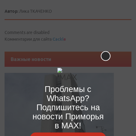
Автор:
Лика ТКАЧЕНКО
Comments are disabled
Комментарии для сайта
Cackl
e
Важные новости
Проблемы с
WhatsApp?
Подпишитесь на
новости Приморья
в MAX!