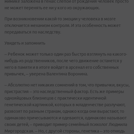
мимике заложена в генах: слепой от рождения человек просто
не может перенять ее ни у кого из окружающих.
При возникновении какой-то эмоции у человека в мозге
отключается механизм контроля. И эта особенность может
передаваться по наследству.
Увидеть и запомнить
– Ребенок может только один раз быстро взглянуть на какого-
нибудь из родственников, после чего движение останется у
него в памяти и в итоге войдет в арсенал его собственных
привычек, – уверена Валентина Воронина.
– Абсолютно нет никаких сомнений в том, что привычки, вкусы,
пристрастия – это наследственный фактор. Есть же примеры
однояйцовых близнецов с практически идентичной
генетической картинкой, которых в младенчестве разлучают,
развозят по разным странам, однако когда они вырастают, то
одинаково причесываются и одеваются, одинаково называют
своих детей, – приводит пример семейный психолог Людмила
Миргородская. – Но, с другой стороны, генетика – это отнюдь