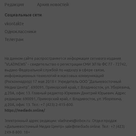
Редакция
Архив новостей
Социальные сети
vkontakte
Одноклассники
Телеграм
На данном сайте распространяется информация сетевого издания
"VLADNEWS" - свидетельство о регистрации СМИ ЭЛ № ФС 77 - 72742,
выдано Федеральной службой по надзору в сфере связи,
информационных технологий и массовых коммуникаций
(Роскомнадзор) 17 мая 2018 г. Учредитель ООО "Дальневосточный
Медиа Центр". 690091, Приморский край, г. Владивосток, ул. Уборевича,
д.20А, офис 13. Главный редактор Юркевич Дмитрий Юрьевич. Адрес
редакции: 690091, Приморский край, г. Владивосток, ул. Уборевича,
д.20А, офис 13. Тел.: +7 (423) 2-415-600.
https://mediadv.online/
Электронный адрес редакции: vladnews@inbox.ru. Отдел продаж
«Дальневосточный Медиа Центр» sale@mediadv.online. Тел.: +7 (423)
249-8-800. 18+