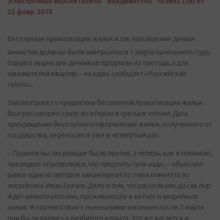
Электронная версия газеты "Владивосток" №3692 (26) от
25 февр. 2015
Бесплатная приватизация жилья и так называемая дачная
амнистия должны были завершиться 1 марта нынешнего года.
Однако акцию для дачников продлили на три года, а для
нанимателей квартир – на один, сообщает «Российская
газета».
Законопроект о продлении бесплатной приватизации жилья
был рассмотрен сразу во втором и третьем чтении. Дата
прекращения бесплатного оформления жилья, полученного от
государства, переносится уже в четвертый раз.
– Правительство раньше было против, а теперь, как я понимаю,
президент определился, что продлить срок надо, – объяснял
ранее один из авторов законопроекта глава комитета по
энергетике Иван Грачев. Дело в том, что расселения до сих пор
ждет немало россиян, проживающих в ветхих и аварийных
домах. В соответствии с нынешними законами после 1 марта
они бы оказались у разбитого корыта. Это же касается и