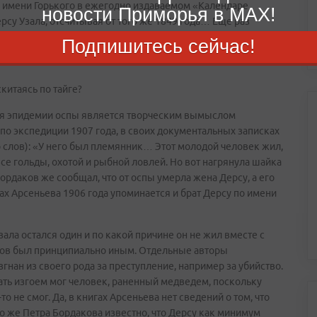
а имени Горького в ежегодно издаваемом «Календаре
новости Приморья в MAX!
су Узала, отсчитывая от того же 1849 года… Еще раз
 да и он сам вряд ли знал свой год рождения.
Подпишитесь сейчас!
скитаясь по тайге?
емя эпидемии оспы является творческим вымыслом
по экспедиции 1907 года, в своих документальных записках
о слов): «У него был племянник… Этот молодой человек жил,
все гольды, охотой и рыбной ловлей. Но вот нагрянула шайка
рдаков же сообщал, что от оспы умерла жена Дерсу, а его
ах Арсеньева 1906 года упоминается и брат Дерсу по имени
зала остался один и по какой причине он не жил вместе с
ов был принципиально иным. Отдельные авторы
нан из своего рода за преступление, например за убийство.
тать изгоем мог человек, раненный медведем, поскольку
-то не смог. Да, в книгах Арсеньева нет сведений о том, что
го же Петра Бордакова известно, что Дерсу как минимум