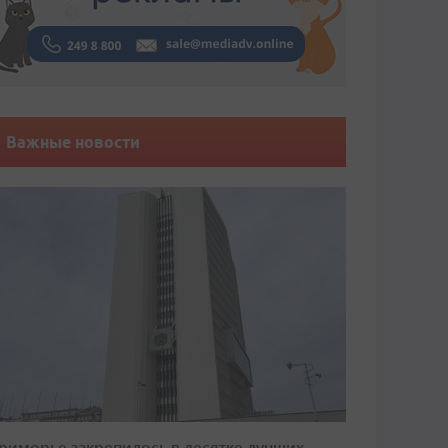
Важные новости
риморье закрепилось в десятке лучших