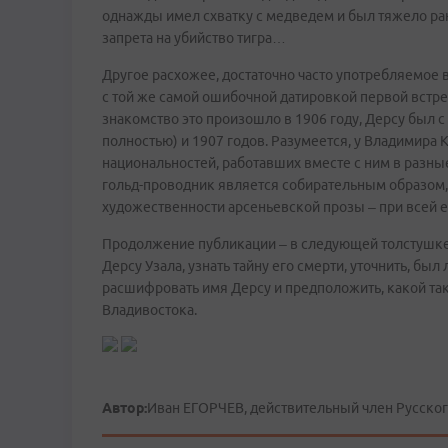
однажды имел схватку с медведем и был тяжело ран
запрета на убийство тигра…
Другое расхожее, достаточно часто употребляемое
с той же самой ошибочной датировкой первой встреч
знакомство это произошло в 1906 году, Дерсу был с
полностью) и 1907 годов. Разумеется, у Владимир
национальностей, работавших вместе с ним в разные
гольд-проводник является собирательным образом,
художественности арсеньевской прозы – при всей 
Продолжение публикации – в следующей толстушке
Дерсу Узала, узнать тайну его смерти, уточнить, бы
расшифровать имя Дерсу и предположить, какой та
Владивостока.
Автор:
​Иван ЕГОРЧЕВ, действительный член Русско