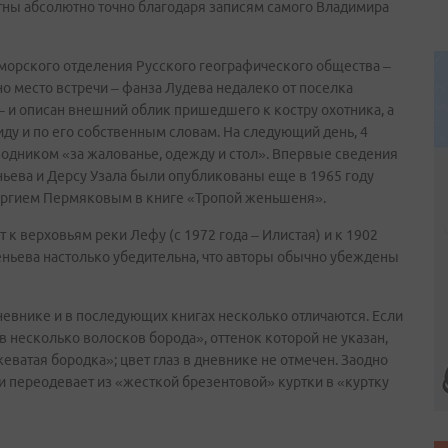
стны абсолютно точно благодаря записям самого Владимира
иморского отделения Русского географического общества –
о место встречи – фанза Лудева недалеко от поселка
– и описан внешний облик пришедшего к костру охотника, а
виду и по его собственным словам. На следующий день, 4
оводником «за жалованье, одежду и стол». Впервые сведения
ьева и Дерсу Узала были опубликованы еще в 1965 году
оргием Пермяковым в книге «Тропой женьшеня».
т к верховьям реки Лефу (с 1972 года – Илистая) и к 1902
еньева настолько убедительна, что авторы обычно убеждены
дневнике и в последующих книгах несколько отличаются. Если
в несколько волосков борода», оттенок которой не указан,
еватая бородка»; цвет глаз в дневнике не отмечен. Заодно
 и переодевает из «жесткой брезентовой» куртки в «куртку