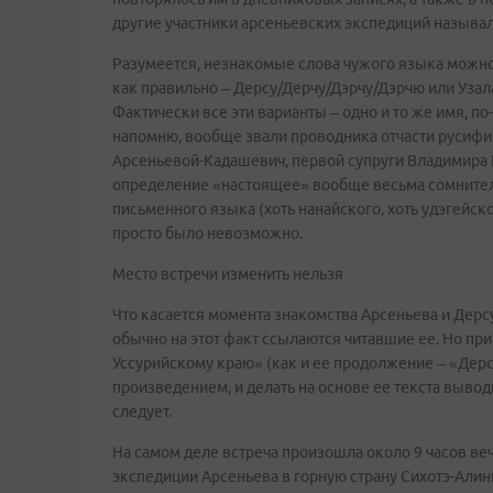
другие участники арсеньевских экспедиций называли
Разумеется, незнакомые слова чужого языка можно 
как правильно – Дерсу/Дерчу/Дэрчу/Дэрчю или Уза
Фактически все эти варианты – одно и то же имя, п
напомню, вообще звали проводника отчасти русиф
Арсеньевой-Кадашевич, первой супруги Владимира К
определение «настоящее» вообще весьма сомнитель
письменного языка (хоть нанайского, хоть удэгейско
просто было невозможно.
Место встречи изменить нельзя
Что касается момента знакомства Арсеньева и Дерсу
обычно на этот факт ссылаются читавшие ее. Но при
Уссурийскому краю» (как и ее продолжение – «Дерс
произведением, и делать на основе ее текста вывод
следует.
На самом деле встреча произошла около 9 часов веч
экспедиции Арсеньева в горную страну Сихотэ-Алинь