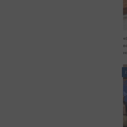
«
в
н
2