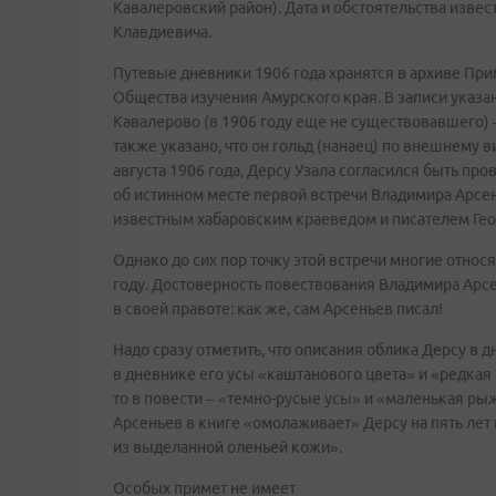
Кавалеровский район). Дата и обстоятельства изве
Клавдиевича.
Путевые дневники 1906 года хранятся в архиве Пр
Общества изучения Амурского края. В записи указан
Кавалерово (в 1906 году еще не существовавшего) 
также указано, что он гольд (нанаец) по внешнему 
августа 1906 года, Дерсу Узала согласился быть пр
об истинном месте первой встречи Владимира Арсен
известным хабаровским краеведом и писателем Ге
Однако до сих пор точку этой встречи многие относя
году. Достоверность повествования Владимира Арс
в своей правоте: как же, сам Арсеньев писал!
Надо сразу отметить, что описания облика Дерсу в 
в дневнике его усы «каштанового цвета» и «редкая 
то в повести – «темно-русые усы» и «маленькая рыж
Арсеньев в книге «омолаживает» Дерсу на пять лет
из выделанной оленьей кожи».
Особых примет не имеет