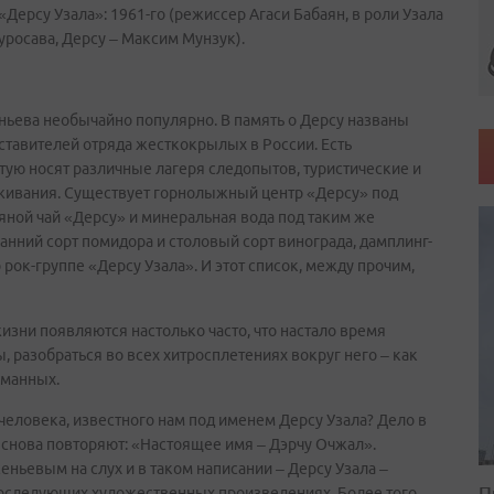
Дерсу Узала»: 1961-го (режиссер Агаси Бабаян, в роли Узала
уросава, Дерсу – Максим Мунзук).
ньева необычайно популярно. В память о Дерсу названы
ставителей отряда жесткокрылых в России. Есть
тую носят различные лагеря следопытов, туристические и
ивания. Существует горнолыжный центр «Дерсу» под
вяной чай «Дерсу» и минеральная вода под таким же
анний сорт помидора и столовый сорт винограда, дамплинг-
 рок-группе «Дерсу Узала». И этот список, между прочим,
изни появляются настолько часто, что настало время
, разобраться во всех хитросплетениях вокруг него – как
уманных.
 человека, известного нам под именем Дерсу Узала? Дело в
и снова повторяют: «Настоящее имя – Дэрчу Очжал».
ньевым на слух и в таком написании – Дерсу Узала –
П
последующих художественных произведениях. Более того,