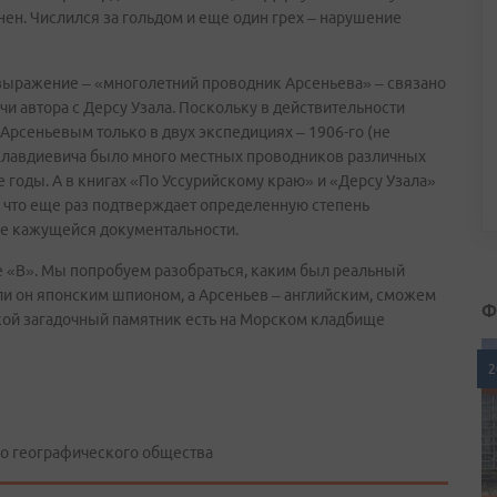
ен. Числился за гольдом и еще один грех – нарушение
 выражение – «многолетний проводник Арсеньева» – связано
и автора с Дерсу Узала. Поскольку в действительности
 Арсеньевым только в двух экспедициях – 1906-го (не
а Клавдиевича было много местных проводников различных
 годы. А в книгах «По Уссурийскому краю» и «Дерсу Узала»
 что еще раз подтверждает определенную степень
ее кажущейся документальности.
 «В». Мы попробуем разобраться, каким был реальный
л ли он японским шпионом, а Арсеньев – английским, сможем
Ф
кой загадочный памятник есть на Морском кладбище
2
го географического общества