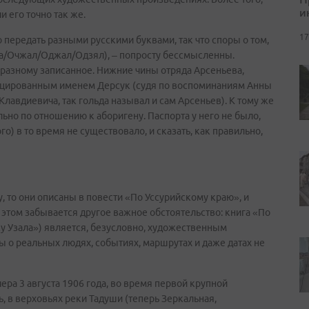
и
 его точно так же.
17
передать разными русскими буквами, так что споры о том,
ла/Очжал/Оджал/Одзял), – попросту бессмысленны.
о-разному записанное. Нижние чины отряда Арсеньева,
ицированным именем Дерсук (судя по воспоминаниям Анны
лавдиевича, так гольда называл и сам Арсеньев). К тому же
но по отношению к аборигену. Паспорта у него не было,
го) в то время не существовало, и сказать, как правильно,
, то они описаны в повести «По Уссурийскому краю», и
 этом забывается другое важное обстоятельство: книга «По
у Узала») является, безусловно, художественным
ы о реальных людях, событиях, маршрутах и даже датах не
ера 3 августа 1906 года, во время первой крупной
, в верховьях реки Тадуши (теперь Зеркальная,