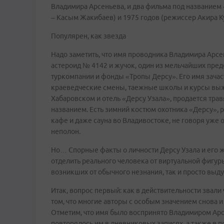
Владимира Арсеньева, и два фильма под названием «
– Касым Жакибаев) и 1975 годов (режиссер Акира К
Популярен, как звезда
Надо заметить, что имя проводника Владимира Арсе
астероид № 4142 и жучок, один из мельчайших пред
туркомпании и фонды «Тропы Дерсу». Его имя зачас
краеведческие смены, таежные школы и курсы выж
Хабаровском и отель «Дерсу Узала», продается тра
названием. Есть зимний костюм охотника «Дерсу», р
кафе и даже сауна во Владивостоке, не говоря уже о
неполон.
Но… Спорные факты о личности Дерсу Узала и его ж
отделить реального человека от виртуальной фигуры
возникших от обычного незнания, так и просто выд
Итак, вопрос первый: как в действительности звали
том, что многие авторы с особым значением снова 
Отметим, что имя было воспринято Владимиром Арсе
повторялось им в дневниковых записях, а также в 