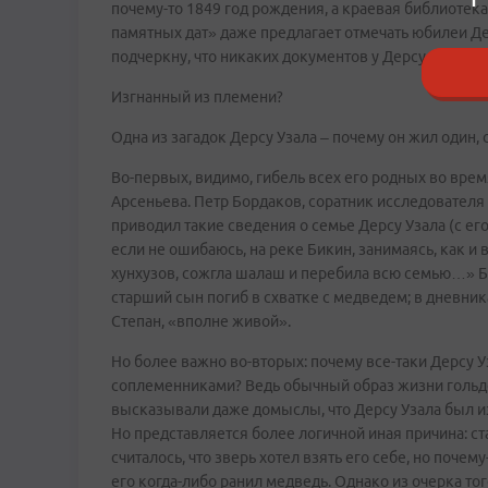
почему-то 1849 год рождения, а краевая библиотек
памятных дат» даже предлагает отмечать юбилеи Дер
подчеркну, что никаких документов у Дерсу не было,
Изгнанный из племени?
Одна из загадок Дерсу Узала – почему он жил один, 
Во-первых, видимо, гибель всех его родных во вр
Арсеньева. Петр Бордаков, соратник исследователя 
приводил такие сведения о семье Дерсу Узала (с ег
если не ошибаюсь, на реке Бикин, занимаясь, как и 
хунхузов, сожгла шалаш и перебила всю семью…» Бо
старший сын погиб в схватке с медведем; в дневник
Степан, «вполне живой».
Но более важно во-вторых: почему все-таки Дерсу У
соплеменниками? Ведь обычный образ жизни гольд
высказывали даже домыслы, что Дерсу Узала был изг
Но представляется более логичной иная причина: с
считалось, что зверь хотел взять его себе, но почему
его когда-либо ранил медведь. Однако из очерка то