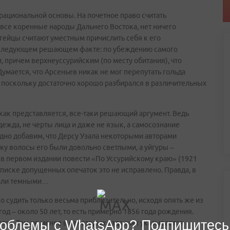
рациональной основы. На почетное право считать
 все коренные народы Дальнего Востока, нет ничего
эгейцы считают уместным причислить себя к его
 следующем решающем факте: по убеждению самого
 причем верхнеуссурийским (по месту обитания), что
Думается, что Арсеньев никак не мог перепутать гольда
ом, поскольку достаточно хорошо разбирался в различительных
 как представляется, все-таки решающий аргумент. Ведь
ежда, не черты лица и даже не язык, а самосознание
дно добавим, что Дерсу Узала некоторыми авторами
ьку волосы его были довольно светлыми, а уйгуры –
 в первом издании повести «По Уссурийскому краю» (1921
 списке допущенных опечаток это не исправлено. Правда, в
тали темными…
о судить только весьма приблизительно, исходя опять же из
од – около 50 лет, то есть примерно 1856 года рождения.
облемы с WhatsApp? Подпишитесь
еется. Тем не менее в некоторых изданиях указывается