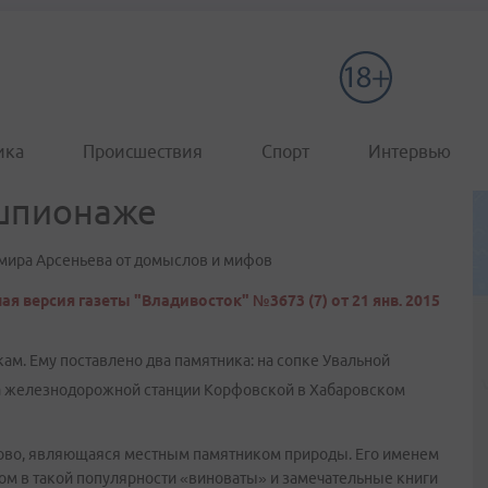
ика
Происшествия
Спорт
Интервью
 шпионаже
мира Арсеньева от домыслов и мифов
ая версия газеты "Владивосток" №3673 (7) от 21 янв. 2015
ам. Ему поставлено два памятника: на сопке Увальной
на железнодорожной станции Корфовской в Хабаровском
ерово, являющаяся местным памятником природы. Его именем
ом в такой популярности «виноваты» и замечательные книги