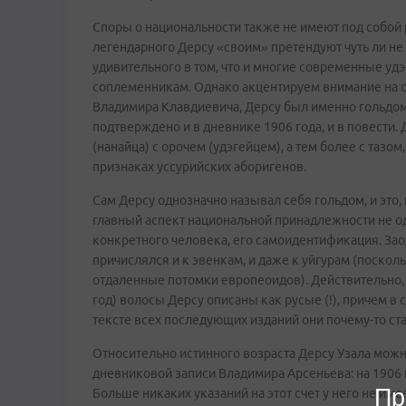
Споры о национальности также не имеют под собой 
легендарного Дерсу «своим» претендуют чуть ли не
удивительного в том, что и многие современные уд
соплеменникам. Однако акцентируем внимание на
Владимира Клавдиевича, Дерсу был именно гольдом,
подтверждено и в дневнике 1906 года, и в повести. 
(нанайца) с орочем (удэгейцем), а тем более с таз
признаках уссурийских аборигенов.
Сам Дерсу однозначно называл себя гольдом, и это,
главный аспект национальной принадлежности не од
конкретного человека, его самоидентификация. Зао
причислялся и к эвенкам, и даже к уйгурам (поскол
отдаленные потомки европеоидов). Действительно,
год) волосы Дерсу описаны как русые (!), причем в
тексте всех последующих изданий они почему-то с
Относительно истинного возраста Дерсу Узала можн
дневниковой записи Владимира Арсеньева: на 1906 г
Пр
Больше никаких указаний на этот счет у него не им