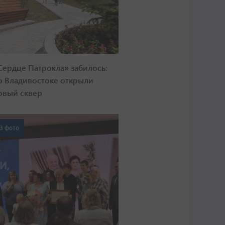
Сердце Патрокла» забилось:
о Владивостоке открыли
овый сквер
3 фото