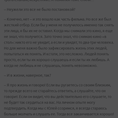
– Неужели это все не было постановкой?
– Конечно, нет – и это вошло как часть фильма. Но все же был
жесткий отбор. Если бы у меня не получилось именно так снять
эти лица, я бы их не оставил. Когда мы снимали это кино, я еще
не знал, что получится. Зато точно знал, что снимаю кино «в
стол»: никто его не увидит, а если и увидят, то два-три человека.
Но для меня важно было зафиксировать жизнь этих людей,
попытаться их понять. И кстати, это несложно. Людей понять
просто, если ты их хорошо слушаешь и если ты их любишь. А
когда не любишь и не слушаешь, понять невозможно.
– И в жизни, наверное, так?
– Я про жизнь и говорю! Если вы ругаетесь со своим близким,
то прежде всего не старайтесь ответить, а слушайте, что он
говорит. Если он видит, что вы действительно его слушаете, то
не будет так сердиться на вас. На личном опыте могу
подтвердить. Когда мы с Юлей ссоримся, я всегда стараюсь
больше молчать и слушать ее. Тогда все заканчивается хорошо!