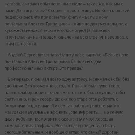
актеров, а играют обыкновенные люди – такие же, как мы с
вами. Да и играют ли? Скорее – просто живут. Но Кончаловский
подчеркивает, что при всем том фильм «Белые ночи
почтальона Алексея Тряпицына» – кино не документальное, а
художественное. И те, кто его посмотрел (а показали
«Почтальона» на «Первом канале» на всю страну), наверное, с
этим согласятся.
– Андрей Сергеевич, я читала, что у вас в картине «Белые ночи
почтальона Алексея Тряпицына» было всего два
профессиональных актера. Это правда?
– Во-первых, я снимал всего одну актрису, и снимал как бы без
сценария. Это возможно сегодня. Раньше был нужен свет,
пленка, лаборатория – очень много всего было нужно, чтобы
снять кино. И режиссеры до сих пор стараются работать с
большими бюджетами. Я и сам так работал раньше: много
массовки, визуальные эффекты, спецэффекты… Но сейчас
даже ребенок посмотрит и скажет: «Ну и что? Хорошая
компьютерная графика». Все это давно перестало быть
сногсшибательным. Я вообще считаю, что самый дорогой