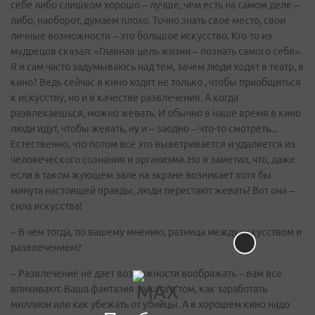
себе либо слишком хорошо – лучше, чем есть на самом деле –
либо, наоборот, думаем плохо. Точно знать свое место, свои
личные возможности – это большое искусство. Кто-то из
мудрецов сказал: «Главная цель жизни – познать самого себя».
Я и сам часто задумываюсь над тем, зачем люди ходят в театр, в
кино? Ведь сейчас в кино ходят не только , чтобы приобщиться
к искусству, но и в качестве развлечения. А когда
развлекаешься, можно жевать. И обычно в наше время в кино
люди идут, чтобы жевать, ну и – заодно – что-то смотреть...
Естественно, что потом все это выветривается и удаляется из
человеческого сознания и организма. Но я заметил, что, даже
если в таком жующем зале на экране возникает хотя бы
минута настоящей правды, люди перестают жевать! Вот она –
сила искусства!
– В чем тогда, по вашему мнению, разница между искусством и
развлечением?
– Развлечение не дает возможности воображать – вам все
впихивают. Ваша фантазия зажата в том, как заработать
миллион или как убежать от убийцы. А в хорошем кино надо