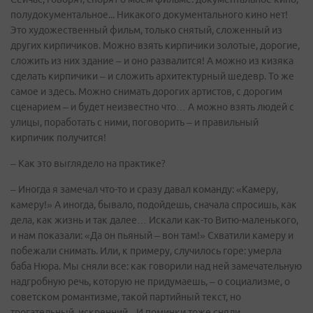
полудокументальное... Никакого документального кино нет!
Это художественный фильм, только снятый, сложенный из
других кирпичиков. Можно взять кирпичики золотые, дорогие,
сложить из них здание – и оно развалится! А можно из кизяка
сделать кирпичики – и сложить архитектурный шедевр. То же
самое и здесь. Можно снимать дорогих артистов, с дорогим
сценарием – и будет неизвестно что… А можно взять людей с
улицы, поработать с ними, поговорить – и правильный
кирпичик получится!
– Как это выглядело на практике?
– Иногда я замечал что-то и сразу давал команду: «Камеру,
камеру!» А иногда, бывало, подойдешь, сначала спросишь, как
дела, как жизнь и так далее… Искали как-то Витю-маленького,
и нам показали: «Да он пьяный – вон там!» Схватили камеру и
побежали снимать. Или, к примеру, случилось горе: умерла
баба Нюра. Мы сняли все: как говорили над ней замечательную
надгробную речь, которую не придумаешь, – о социализме, о
советском романтизме, такой партийный текст, но
трогательный, искренний... И поминки тоже сняли…