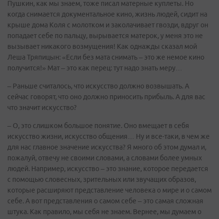
Пушкин, как мы знаем, тоже писал матерные куплеты. Но
когда снимается документальное кино, жизнь людей, сидит на
крыше дома Коля с молотком и заколачивает гвозди, вдруг он
попадает себе по пальцу, вырывается матерок, у меня это не
вызывает никакого возмущения! Как однажды сказал мой
Леша Тряпицын: «Если без мата снимать – это же немое кино
получится!» Мат – это как перец: тут надо знать меру…
– Раньше считалось, что искусство должно возвышать. А
сейчас говорят, что оно должно приносить прибыль. А для вас
что значит искусство?
– О, это слишком большое понятие. Оно вмещает в себя
искусство жизни, искусство общения… Ну и все-таки, в чем же
для нас главное значение искусства? Я много об этом думал и,
пожалуй, отвечу не своими словами, а словами более умных
людей. Например, искусство – это знание, которое передается
с помощью словесных, зрительных или звучащих образов,
которые расширяют представление человека о мире и о самом
себе. А вот представления о самом себе – это самая сложная
штука. Как правило, мы себя не знаем. Вернее, мы думаем о