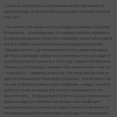
– А как вы относитесь к ненормативной лексике в кино? В
прошлом году это активно обсуждали, даже приняли закон на
этот счет.
– Вы знаете, я не ханжа, но я за цензуру в разумных пределах.
В том числе – за цензуру мата. Есть вещи, которые забивают у
человека восприятие искусства. Например, открытый половой
акт. Все помнят знаменитый фильм Бернардо Бертолуччи
«Двадцатый век», где женщина в постели с двумя звездами,
Де Ниро и Депардье, держит их за причинные места в кадре. И
когда Бертолуччи ( кажется, в 1976 году ) привез этот фильм в
Москву, я его попросил: «Умоляю тебя, вырежи это!» «Как это
– вырезать?» – удивился режиссер. «Ну, тогда для русских не
надо это показывать! Люди будут смущены». Это выглядит так
же, как если представить: играет симфония – и вдруг на сцену
выбегает голая женщина. Все смотрят на женщину! А что
касается мата… Когда хороший артист в хорошо прописанных
диалогах вдруг употребляет матерные слова якобы для
выразительности, я никогда не верю! Я знаю, что он читает то,
что написано каким-то писателем, пусть даже и талантливым.