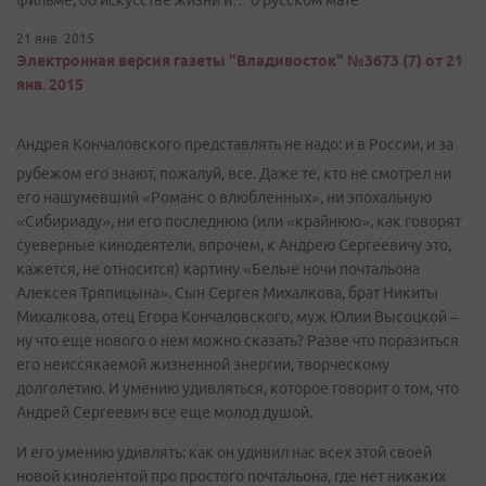
фильме, об искусстве жизни и… о русском мате
21 янв. 2015
Электронная версия газеты "Владивосток" №3673 (7) от 21
янв. 2015
Андрея Кончаловского представлять не надо: и в России, и за
рубежом его знают, пожалуй, все. Даже те, кто не смотрел ни
его нашумевший «Романс о влюбленных», ни эпохальную
«Сибириаду», ни его последнюю (или «крайнюю», как говорят
суеверные кинодеятели, впрочем, к Андрею Сергеевичу это,
кажется, не относится) картину «Белые ночи почтальона
Алексея Тряпицына». Сын Сергея Михалкова, брат Никиты
Михалкова, отец Егора Кончаловского, муж Юлии Высоцкой –
ну что еще нового о нем можно сказать? Разве что поразиться
его неиссякаемой жизненной энергии, творческому
долголетию. И умению удивляться, которое говорит о том, что
Андрей Сергеевич все еще молод душой.
И его умению удивлять: как он удивил нас всех этой своей
новой кинолентой про простого почтальона, где нет никаких