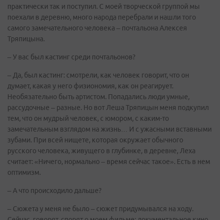
практически так и поступил. С моей творческой группой мы
поехали в деревню, много народа перебрали и нашли того
самого замечательного человека – почтальона Алексея
Тряпицына.
– У вас был кастинг среди почтальонов?
– Да, был кастинг: смотрели, как человек говорит, что он
думает, какая у него физиономия, как он реагирует.
Необязательно быть артистом. Попадались люди умные,
рассудочные – разные. Но вот Леша Тряпицын меня подкупил
тем, что он мудрый человек, с юмором, с каким-то
замечательным взглядом на жизнь… И с ужасными вставными
зубами. При всей нищете, которая окружает обычного
русского человека, живущего в глубинке, в деревне, Леха
считает: «Ничего, нормально – время сейчас такое». Есть в нем
оптимизм.
– А что происходило дальше?
– Сюжета у меня не было – сюжет придумывался на ходу.
Сейчас, говорят, спорят о моем фильме: документальное кино,