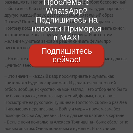
Проблемы с
размышлять. Например, вы видите перед собою бесконечный
забор и все. Лай собаки рождает одну мысль, гудок паровоза –
WhatsApp?
другую. Каждый звук дает свой самостоятельный образ.
Подпишитесь на
Почему? Потому что нам дают возможность вообразить.
новости Приморья
Поэтому когда я вновь задал себе вопрос «как снимать кино?»,
то ответил «не знаю, буду учиться заново». И вот с этим
в MAX!
желанием учиться заново я решил снимать фильм про
русского почтальона.
Подпишитесь
сейчас!
– Но вы же суперопытный профессионал. Что означает для вас
«учиться заново»?
– Это значит – каждый кадр просматривать и думать, как
зритель это будет воспринимать. И делать очень жесткий
отбор. Вообще, искусство, на мой взгляд – это отбор чего бы то
ни было: красок, сюжета, выражений, формы, нот, слов...
Посмотрите на рукописи Пушкина и Толстого. Сколько раз Лев
Николаевич переписывал «Войну и мир» – причем сам, без
помощи Софьи Андреевны. Так и для меня картина в картине
«Белые ночи почтальона Алексея Тряпицына» была абсолютно
новым опытом. Очень полезным и нужным . Я так считаю…