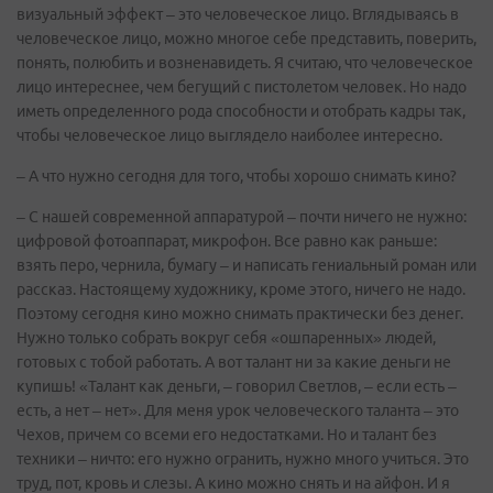
визуальный эффект – это человеческое лицо. Вглядываясь в
человеческое лицо, можно многое себе представить, поверить,
понять, полюбить и возненавидеть. Я считаю, что человеческое
лицо интереснее, чем бегущий с пистолетом человек. Но надо
иметь определенного рода способности и отобрать кадры так,
чтобы человеческое лицо выглядело наиболее интересно.
– А что нужно сегодня для того, чтобы хорошо снимать кино?
– С нашей современной аппаратурой – почти ничего не нужно:
цифровой фотоаппарат, микрофон. Все равно как раньше:
взять перо, чернила, бумагу – и написать гениальный роман или
рассказ. Настоящему художнику, кроме этого, ничего не надо.
Поэтому сегодня кино можно снимать практически без денег.
Нужно только собрать вокруг себя «ошпаренных» людей,
готовых с тобой работать. А вот талант ни за какие деньги не
купишь! «Талант как деньги, – говорил Светлов, – если есть –
есть, а нет – нет». Для меня урок человеческого таланта – это
Чехов, причем со всеми его недостатками. Но и талант без
техники – ничто: его нужно огранить, нужно много учиться. Это
труд, пот, кровь и слезы. А кино можно снять и на айфон. И я