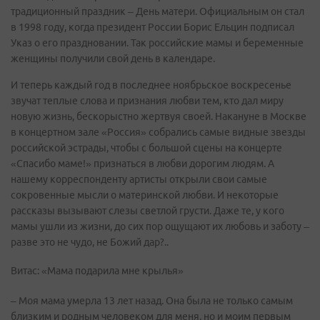
традиционный праздник – День матери. Официальным он стал
в 1998 году, когда президент России Борис Ельцин подписал
Указ о его праздновании. Так российские мамы и беременные
женщины получили свой день в календаре.
И теперь каждый год в последнее ноябрьское воскресенье
звучат теплые слова и признания любви тем, кто дал миру
новую жизнь, бескорыстно жертвуя своей. Накануне в Москве
в концертном зале «Россия» собрались самые видные звезды
российской эстрады, чтобы с большой сцены на концерте
«Спасибо маме!» признаться в любви дорогим людям. А
нашему корреспонденту артисты открыли свои самые
сокровенные мысли о материнской любви. И некоторые
рассказы вызывают слезы светлой грусти. Даже те, у кого
мамы ушли из жизни, до сих пор ощущают их любовь и заботу –
разве это не чудо, не Божий дар?..
Витас: «Мама подарила мне крылья»
– Моя мама умерла 13 лет назад. Она была не только самым
близким и родным человеком для меня, но и моим первым