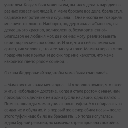
учителем. Когда я был маленьким, пытался делать пародии на
разных известных людей. И мама бросала все дела, брала стул,
садилась напротив меня и слушала… Она никогда не говорила
мне ничего плохого. Наоборот, поддерживала: «Сыночек, ты
делаешь это красиво, великолепно, безукоризненно!»
Благодаря ее любви я мог, да и сейчас могу, реализовывать
свои творческие способности. И все, что я сейчас имею как
артист, как человек, это и ее заслуга тоже. Мамина вера в меня
подарила мне крылья. И до сих пор мне кажется, что мама
находится где-то рядом со мной…
Оксана Федорова: «Хочу, чтобы мама была счастлива!»
– Мама воспитывала меня одна… И я хорошо помню, что такое
жить в небольшом достатке. Когда я стала ростом с маму, нам
приходилось делить с ней одни туфли на двоих, одно пальто…
Помню, однажды мама купила новые туфли. А я собиралась на
свидание и обула их. И в первый же вечер сбила носы – после
этого туфли надо было выбрасывать… Я тогда испугалась,
ждала бурной реакции, но мамочка отреагировала спокойно.