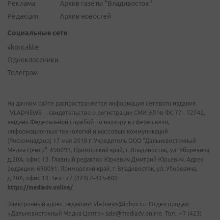
Реклама
Архив газеты "Владивосток"
Редакция
Архив новостей
Социальные сети
vkontakte
Одноклассники
Телеграм
На данном сайте распространяется информация сетевого издания
"VLADNEWS" - свидетельство о регистрации СМИ ЭЛ № ФС 77 - 72742,
выдано Федеральной службой по надзору в сфере связи,
информационных технологий и массовых коммуникаций
(Роскомнадзор) 17 мая 2018 г. Учредитель ООО "Дальневосточный
Медиа Центр". 690091, Приморский край, г. Владивосток, ул. Уборевича,
д.20А, офис 13. Главный редактор Юркевич Дмитрий Юрьевич. Адрес
редакции: 690091, Приморский край, г. Владивосток, ул. Уборевича,
д.20А, офис 13. Тел.: +7 (423) 2-415-600.
https://mediadv.online/
Электронный адрес редакции: vladnews@inbox.ru. Отдел продаж
«Дальневосточный Медиа Центр» sale@mediadv.online. Тел.: +7 (423)