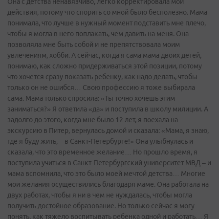
Она с детства ненавязчиво, легко корректировала мои
действия, потому что спорить со мной было бесполезно. Мама
понимала, что лучше в нужный момент подставить мне плечо,
чтобы я могла в него поплакать, чем давить на меня. Она
позволяла мне быть собой и не препятствовала моим
увлечениям, хобби. А сейчас, когда я сама мама двоих детей,
понимаю, как сложно придерживаться этой позиции, потому
что хочется сразу показать ребенку, как надо делать, чтобы
только он не ошибся… Свою профессию я тоже выбирала
сама. Мама только спросила: «Ты точно хочешь этим
заниматься?» Я ответила «да» и поступила в школу милиции. А
задолго до этого, когда мне было 12 лет, я поехала на
экскурсию в Питер, вернулась домой и сказала: «Мама, я знаю,
где я буду жить, – в Санкт-Петербурге!» Она улыбнулась и
сказала, что это временное желание… Но прошло время, я
поступила учиться в Санкт-Петербургский университет МВД – и
мама вспомнила, что это было моей мечтой детства… Многие
мои желания осуществились благодаря маме. Она работала на
двух работах, чтобы я ни в чем не нуждалась, чтобы могла
получить достойное образование. Но только сейчас я могу
понять, как тяжело воспитывать ребенка одной и работать… Я