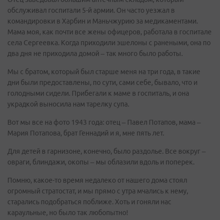
обслуживал госпитали 5-й армии. Он часто уезжал в
командировки в Харбин и Маньчжурию за медикаментами.
Мама моя, как почти все жены офицеров, работала в госпитале
села Сергеевка. Когда приходили эшелоны с ранеными, она по
два дня не приходила домой – так много было работы.
Мы с братом, который был старше меня на три года, в такие
дни были предоставлены, по сути, сами себе, бывало, что и
голодными сидели. Прибегали к маме в госпиталь, и она
украдкой выносила нам тарелку супа.
Вот мы все на фото 1943 года: отец – Павел Потапов, мама –
Мария Потапова, брат Геннадий и я, мне пять лет.
Для детей в гарнизоне, конечно, было раздолье. Все вокруг –
овраги, блиндажи, окопы – мы облазили вдоль и поперек.
Помню, какое-то время недалеко от нашего дома стоял
огромный стратостат, и мы прямо с утра мчались к нему,
старались подобраться поближе. Хоть и гоняли нас
караульные, но было так любопытно!