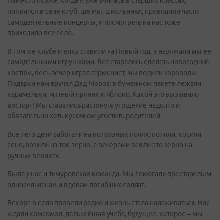
Намного позже, когда я уже училась в старших классах,
появился в селе клуб, где мы, школьники, проводили часто
самодеятельные концерты, и посмотреть на нас тоже
приходило все село.
В том же клубе и елку ставили на Новый год, а наряжали мы ее
самодельными игрушками. Все старались сделать новогодний
костюм, весь вечер играл гармонист, мы водили хороводы…
Подарки нам вручал Дед Мороз: в бумажном пакете лежали
карамельки, мятный пряник и яблоко. Какой это вызывало
восторг! Мы старались растянуть угощение надолго и
обязательно хоть кусочком угостить родителей.
Все лето дети работали на колхозных полях: пололи, косили
сено, возили на ток зерно, а вечерами веяли это зерно на
ручных веялках.
Была у нас и тимуровская команда. Мы помогали престарелым
односельчанам и вдовам погибших солдат.
Вскоре в село провели радио и жизнь стала налаживаться. Нас
ждали комсомол, дальнейшая учеба, будущее, которое – мы