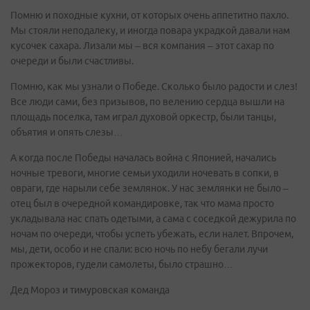
Помню и походные кухни, от которых очень аппетитно пахло.
Мы стояли неподалеку, и иногда повара украдкой давали нам
кусочек сахара. Лизали мы – вся компания – этот сахар по
очереди и были счастливы.
Помню, как мы узнали о Победе. Сколько было радости и слез!
Все люди сами, без призывов, по велению сердца вышли на
площадь поселка, там играл духовой оркестр, были танцы,
объятия и опять слезы…
А когда после Победы началась война с Японией, начались
ночные тревоги, многие семьи уходили ночевать в сопки, в
овраги, где нарыли себе землянок. У нас землянки не было –
отец был в очередной командировке, так что мама просто
укладывала нас спать одетыми, а сама с соседкой дежурила по
ночам по очереди, чтобы успеть убежать, если налет. Впрочем,
мы, дети, особо и не спали: всю ночь по небу бегали лучи
прожекторов, гудели самолеты, было страшно…
Дед Мороз и тимуровская команда