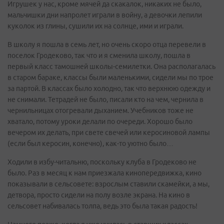
Игрушек у нас, кроме мячей да скакалок, никаких не было,
мальчишки дни напролет играли в войну, а девочки лепили
куколок из глины, сушили их на солнце, ими и играли.
В школу я пошла в семь лет, но очень скоро отца перевели в
поселок Гродеково, так что и я сменила школу, пошла в
первый класс тамошней школы-семилетки. Она располагалась
в старом бараке, классы были маленькими, сидели мы по трое
за партой. В классах было холодно, так что верхнюю одежду и
не снимали. Тетрадей не было, писали кто на чем, чернила в
чернильницах отогревали дыханием. Учебников тоже не
хватало, потому уроки делали по очереди. Хорошо было
вечером их делать, при свете свечей или керосиновой лампы
(если был керосин, конечно), как-то уютно было…
Ходили в избу-читальню, поскольку клуба в Гродеково не
было. Раз в месяц к нам приезжала кинопередвижка, кино
показывали в сельсовете: взрослым ставили скамейки, а мы,
детвора, просто сидели на полу возле экрана. На кино в
сельсовет набивалась толпа, ведь это была такая радость!