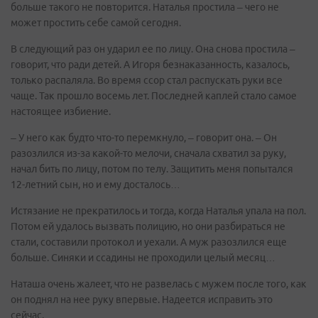
больше такого не повторится. Наталья простила – чего не
может простить себе самой сегодня.
В следующий раз он ударил ее по лицу. Она снова простила –
говорит, что ради детей. А Игоря безнаказанность, казалось,
только распаляла. Во время ссор стал распускать руки все
чаще. Так прошло восемь лет. Последней каплей стало самое
настоящее избиение.
– У него как будто что-то перемкнуло, – говорит она. – Он
разозлился из-за какой-то мелочи, сначала схватил за руку,
начал бить по лицу, потом по телу. Защитить меня попытался
12-летний сын, но и ему досталось…
Истязание не прекратилось и тогда, когда Наталья упала на пол.
Потом ей удалось вызвать полицию, но они разбираться не
стали, составили протокол и уехали. А муж разозлился еще
больше. Синяки и ссадины не проходили целый месяц…
Наташа очень жалеет, что не развелась с мужем после того, как
он поднял на нее руку впервые. Надеется исправить это
сейчас.