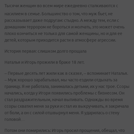
Тысячи женщин во всем мире ежедневно сталкиваются с
насилием в семье. Большинство о том, что муж бьет, не
рассказывает даже подругам: стыдно. А между тем, если с
домашним террором не бороться и молчать, это может очень
плохо кончиться не только для самой женщины, но и для ее
детей, которым приходится расти в атмосфере агрессии.
История первая: слишком долго прощала
Наталья и Игорь прожили в браке 18 лет.
– Первые десять лет жили как в сказке, – вспоминает Наталья.
– Муж хорошо зарабатывал, мы часто ездили отдыхать за
границу. Я не работала, занималась детьми, их у нас трое. Ссоры
начались, когда у Игоря появились проблемы с бизнесом. Он
стал раздражительным, начал выпивать. Однажды во время
ссоры схватил меня за руки и стал их выкручивать, я закричала
от боли, а он с силой отшвырнул меня. Я ударилась о стену
головой…
Потом они помирились: Игорь просил прощения, обещал, что