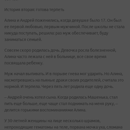
История вторая: готова терпеть
Алина и Андрей поженились, когда девушке было 17. Он был
ее первой любовью, первым мужчиной. После школы не стала
никуда поступать, решила: раз муж обеспечивает, буду
заниматься семьей.
Совсем скоро родилась дочь. Девочка росла болезненной,
Алина часто лежала с ней в больнице, все свое время
посвящала ребенку.
Муж начал выпивать. И в порыве гнева мог ударить. Но Алина,
насмотревшись на пьяные драки своих родителей, считала это
нормой. И терпела. Через пять лет родила еще одну дочь.
– Андрей очень хотел сына. Когда родилась Машенька, стал
пить еще больше, еще чаще стал поднимать на меня руку, –
делится горькими воспоминаниями Алина.
У 30-летней женщины на лице несколько шрамов,
непроходящие гематомы на теле, порвана мочка уха, сломана