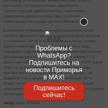
Материалы дела переходят к мировому судье по месту
жительства. Потерпевшая может обратиться в
соответствующий судебный участок с заявлением о
привлечении домашнего агрессора к уголовной
ответственности в порядке частного обвинения.
К заявлению необходимо приложить ксерокопию своего
паспорта, доказательства, подтверждающие утрату здоровья
(«сигнальные» листы скорой, больничные листы), а также
указать свидетелей, например соседей, которые дадут
Проблемы с
пояснения в суде по данному случаю. Подобное преступление
WhatsApp?
квалифицируется по статье 115 (нанесение побоев) и 116
Подпишитесь на
(нанесение побоев из хулиганских побуждений) УК РФ. Важно
знать, что за подобные действия по отношению к жене
новости Приморья
мужчине грозит реальный тюремный срок. Главное – не
в MAX!
поддаваться на уговоры и не забирать заявление. Часто
бывает, что под страхом уголовной ответственности муж
Подпишитесь
«раскаивается», просит прощения, обещает, что такого больше
сейчас!
не повторится. А бедные женщины верят…
Автор:
Ирина ЧЕРНЫХ