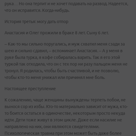
рука… Но она терпит и не хочет подавать на развод. Надеется,
что он исправится. Когда-нибудь.
История третья: могу дать отпор
Анастасия и Олег прожили в браке 8 лет. Сыну 6 лет.
– Как-то мы сильно поругались, и муж схватил меня сзади за
шею и сильно сдавил, – вспоминает Анастасия. – А у меня в
руке была турка, я кофе собиралась варить. Так я его этой
туркой так отходила, что он с тех пор ни разу пальцем меня не
тронул. Я родилась, чтобы быть счастливой, и не позволю,
чтобы кто-то меня унижал или причинял мне боль.
Настоящее преступление
К сожалению, чаще женщины вынуждены терпеть побои, не
вынося сор из избы. Кто-то материально зависит от мужа, кто-
то боится остаться в одиночестве, некоторым просто некуда
идти. Дети тоже живут в этом цикле. Даже если насилие не
направлено на них, они являются свидетелями.
Психологическая травма при этом может быть даже более