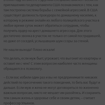
приглашению госдепартамента США познакомился с тем, как
там построена система борьбы с семейной агрессией. В США
существует должность прокурора по домашнему насилию, к
которому в режиме онлайн из любого полицейского участка в
любое время суток может обратиться сотрудник, чтобы
получить ордер на арест домашнего агрессора. Для этого
достаточно звонка в участок не только от самой пострадавшей,
но даже от соседей, услышавших шум ссоры за стеной.
Не нашли выхода? Плохо искали!
Что делать, если муж бьет, угрожает, что выгонит из квартиры и
оставит ни с чем? С этим вопросом наиболее часто женщины
обращаются к психологу.
– Если вас избили один раз и вы не предпринимаете никаких
действий по пресечению такого поведения, то бить вас будут и
дальше. Если муж и жена не могут договориться по жизненно
важным вопросам, никто не мешает им разойтись. И сохранить
тем самым жизнь и здоровье себе и своим детям, – считает
профессор Ульянов.