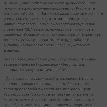
И, наконец, один из главных наших козырей – особенности
геополитического положения тихоокеанской России и – в
значительной степени – Владивостока, которые заключаются в
уникальном соседстве. Рядом с нами проживают триста
миллионов человек. С регионом соседствуют крупнейшие
страны мира: США, вторая экономика мира – Китай, третья
экономика – Япония. Не стоит забывать и про обе Кореи – про
технологический потенциал Южной и трудолюбивое и
дисциплинированное население Северной, – отмечает
академик.
По его словам, значительно улучшила условия для жизни и
ведения бизнеса во Владивостоке инфраструктура,
оставшаяся городу после саммита АТЭС.
– Дороги, наверное, уже каждый из нас оценил. И мосты,
конечно, – говорит Петр Бакланов. – Особенно жители
полуострова Голдобина – района, называемого в народе
Чуркин, острова Русского. Самый главный показатель, по
которому можно определить пользу новых транспортных
артерий, это наше сэкономленное время. Университет же