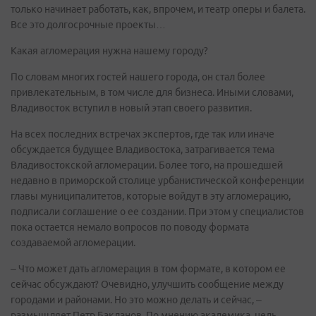
только начинает работать, как, впрочем, и театр оперы и балета.
Все это долгосрочные проекты…
Какая агломерация нужна нашему городу?
По словам многих гостей нашего города, он стал более
привлекательным, в том числе для бизнеса. Иными словами,
Владивосток вступил в новый этап своего развития.
На всех последних встречах экспертов, где так или иначе
обсуждается будущее Владивостока, затрагивается тема
Владивостокской агломерации. Более того, на прошедшей
недавно в приморской столице урбанистической конференции
главы муниципалитетов, которые войдут в эту агломерацию,
подписали соглашение о ее создании. При этом у специалистов
пока остается немало вопросов по поводу формата
создаваемой агломерации.
– Что может дать агломерация в том формате, в котором ее
сейчас обсуждают? Очевидно, улучшить сообщение между
городами и районами. Но это можно делать и сейчас, –
размышляет Петр Бакланов. По мнению академика, цель