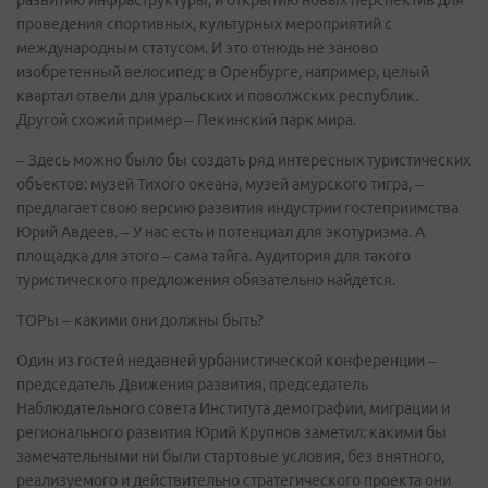
развитию инфраструктуры, и открытию новых перспектив для
проведения спортивных, культурных мероприятий с
международным статусом. И это отнюдь не заново
изобретенный велосипед: в Оренбурге, например, целый
квартал отвели для уральских и поволжских республик.
Другой схожий пример – Пекинский парк мира.
– Здесь можно было бы создать ряд интересных туристических
объектов: музей Тихого океана, музей амурского тигра, –
предлагает свою версию развития индустрии гостеприимства
Юрий Авдеев. – У нас есть и потенциал для экотуризма. А
площадка для этого – сама тайга. Аудитория для такого
туристического предложения обязательно найдется.
ТОРы – какими они должны быть?
Один из гостей недавней урбанистической конференции –
председатель Движения развития, председатель
Наблюдательного совета Института демографии, миграции и
регионального развития Юрий Крупнов заметил: какими бы
замечательными ни были стартовые условия, без внятного,
реализуемого и действительно стратегического проекта они