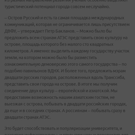
Из разных направлений развития ученые особенно выделяют
туристический потенциал города совсем неслучайно.
– Остров Русский и есть та самая площадка международных
коммуникаций, которая не ограничивается лишь присутствием
ДВФУ, – утверждает Петр Бакланов. – Можно было бы
предложить всем странам АТЭС представить свою культуру на
острове, площадь которого без малого сто квадратных
километров. А именно: выделить каждому государству участок
земли, на котором можно было бы разместить
ознакомительную демоверсию этого самого государства – по
подобию павильонов ВДНХ. И более того, предложить мэрам
двадцати русских городов, расположенных вдоль Транссиба,
представить свои города на острове. В итоге мы получим
соединение двух культур – европейской и азиатской. Мы
предоставим возможность нашим азиатским гостям, не
выезжая с острова, побывать в двадцати российских городах,
да еще и в соседних странах. А россиянам – побывать сразу в
двадцати странах АТЭС.
Это будет способствовать и популяризации университета, и