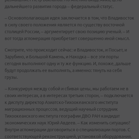
дальнейшего развития города – федеральный статус.
– Основополагающая идея заключается в том, что Владивосток
в силу своего положения является по существу восточной
столицей России, – аргументирует свою позицию ученый. – И
вот тогда агломерация приобретает совершенно иной смысл.
Смотрите, что происходит сейчас: и Владивосток, и Посьет, и
Зарубино, и Большой Камень, и Находка – все эти порты
сегодня выполняют одну и ту же функцию. И, похоже, дальше
будут продолжать ее выполнять, а именно: тянуть на себя
грузы.
– Конкурируя между собой и сбивая цены, мы работаем не в
своих интересах, а в интересах третьих сторон, – подключается
к диспуту директор Азиатско-Тихоокеанского института
миграционных процессов, ведущий научный сотрудник
Тихоокеанского института географии ДВО РАН кандидат
экономических наук Юрий Авдеев. – Как изменить ситуацию?
Внутри агломерации договориться о специализации портов. С
соответствующей реконструкцией, установкой оборудования.