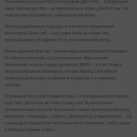
Тихоокеанского института географии ДВО РАН. – Следующее
наше преимущество – незамерзающее море. Для России с ее
северными портами это уникальное явление.
Железнодорожные подходы, в том числе мощнейшая
магистраль Транссиб, – еще одно наше достоинство,
превращающее Владивосток в логистический центр.
Очень важный фактор – научно-образовательный потенциал.
Особенно учитывая, что региональное образование
переживает новую стадию развития: ДВФУ – это не только
образовательный потенциал, это уже бренд, способный
привлечь деньги для развития и вузовского, и научного
сектора.
Огромный плюс для Владивостока – его кадровый потенциал:
еще пару десятков лет тому назад у нас были развиты
технологичные отрасли. Вспомните наших производственных
монстров: «Изумруд», «Варяг», Дальприбор, Радиоприбор… На
самом деле прошло не настолько много времени, чтобы ушли
в небытие знания и опыт.