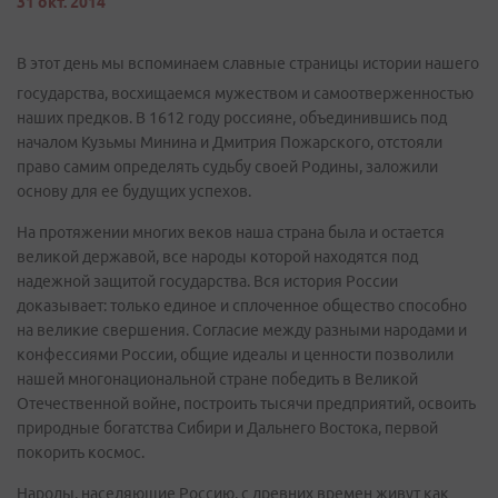
31 окт. 2014
В этот день мы вспоминаем славные страницы истории нашего
государства, восхищаемся мужеством и самоотверженностью
наших предков. В 1612 году россияне, объединившись под
началом Кузьмы Минина и Дмитрия Пожарского, отстояли
право самим определять судьбу своей Родины, заложили
основу для ее будущих успехов.
На протяжении многих веков наша страна была и остается
великой державой, все народы которой находятся под
надежной защитой государства. Вся история России
доказывает: только единое и сплоченное общество способно
на великие свершения. Согласие между разными народами и
конфессиями России, общие идеалы и ценности позволили
нашей многонациональной стране победить в Великой
Отечественной войне, построить тысячи предприятий, освоить
природные богатства Сибири и Дальнего Востока, первой
покорить космос.
Народы, населяющие Россию, с древних времен живут как