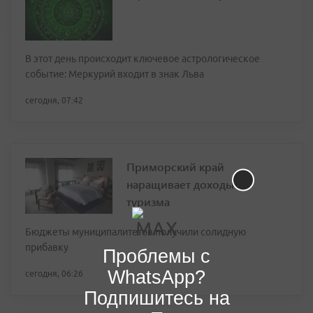
В этот день происходит ключевое астрологическое
событие: Меркурий входит в знак Льва
сегодня, 07:42
Приморский край
наращивает доходы от
туризма
Бюджеты муниципалитетов получили солидную
прибавку
Проблемы с
WhatsApp?
сегодня, 06:26
Подпишитесь на