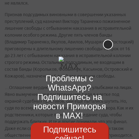
не являлся.
Признав подсудимых виновными в совершении указанных
преступлений, суд назначил Виктору Тараненко пожизненное
лишение свободы с отбыванием наказания в исправительной
колонии особого режима. Другие пять членов банды
(Владимир Тараненко, Якупов, Авилов, Мушаряпов, Ростоцкий)
приговорены к длительному лишению свободы на срок от 16
до 23 лет с отбыванием наказания в исправительной колонии
строгого режима. Остальным подсудимым, не входящим в
состав банды (Корольков, Фобьянчук, Касьянов, Островский и
Кожаров), назначено от 6 до 20 лет лишения свободы.
Проблемы с
WhatsApp?
…Оглашение вердикта рыжихи слушали с улыбками на лицах.
Явно вымученными и растерянными. Сидя в клетке под
Подпишитесь на
охраной судебных приставов, они еще пытались шутить. Но,
новости Приморья
судя по всему, не ожидали такого сурового приговора. Как и их
в MAX!
родственники, которые пришли на заседание суда, чтобы
поддержать близких. И те и другие понимали, что это финал.
Подпишитесь
Даже если свобода ограничена шестью годами. При таком
общественном резонансе рассчитывать на УДО не приходится.
сейчас!