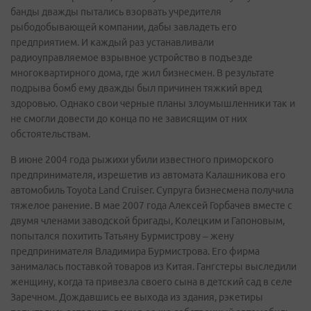
банды дважды пытались взорвать учредителя
рыбодобывающей компании, дабы завладеть его
предприятием. И каждый раз устанавливали
радиоуправляемое взрывное устройство в подъезде
многоквартирного дома, где жил бизнесмен. В результате
подрыва бомб ему дважды был причинен тяжкий вред
здоровью. Однако свои черные планы злоумышленники так и
не смогли довести до конца по не зависящим от них
обстоятельствам.
В июне 2004 года рыжихи убили известного приморского
предпринимателя, изрешетив из автомата Калашникова его
автомобиль Toyota Land Cruiser. Супруга бизнесмена получила
тяжелое ранение. В мае 2007 года Алексей Горбачев вместе с
двумя членами заводской бригады, Колецким и Гапоновым,
попытался похитить Татьяну Бурмистрову – жену
предпринимателя Владимира Бурмистрова. Его фирма
занималась поставкой товаров из Китая. Гангстеры выследили
женщину, когда та привезла своего сына в детский сад в селе
Заречном. Дождавшись ее выхода из здания, рэкетиры