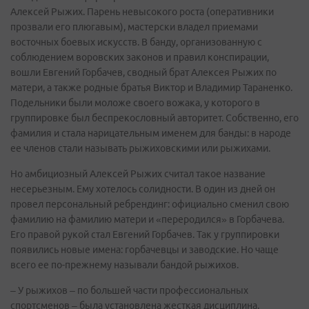
Алексей Рыжих. Парень невысокого роста (оперативники
прозвали его плюгавым), мастерски владел приемами
восточных боевых искусств. В банду, организованную с
соблюдением воровских законов и правил конспирации,
вошли Евгений Горбачев, сводный брат Алексея Рыжих по
матери, а также родные братья Виктор и Владимир Тараненко.
Подельники были моложе своего вожака, у которого в
группировке был беспрекословный авторитет. Собственно, его
фамилия и стала нарицательным именем для банды: в народе
ее членов стали называть рыжиховскими или рыжихами.
Но амбициозный Алексей Рыжих считал такое название
несерьезным. Ему хотелось солидности. В один из дней он
провел персональный ребрендинг: официально сменил свою
фамилию на фамилию матери и «переродился» в Горбачева.
Его правой рукой стал Евгений Горбачев. Так у группировки
появились новые имена: горбачевцы и заводские. Но чаще
всего ее по-прежнему называли бандой рыжихов.
– У рыжихов – по большей части профессиональных
спортсменов – была установлена жесткая дисциплина.