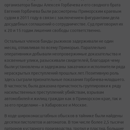
организатора банды Алексея Горбачева и его сводного брата
Евгения Горбачева были рассмотрены Приморским краевым
судом в 2011 году в связи с заключением фигурантами дела
досудебных соглашений о сотрудничестве. Суд приговорил их
к 20 и 15 годам лишения свободы соответственно.
Остальных членов банды рыжихов задерживали не один
месяц, отлавливая по всему Приморью. Параллельно
оперативники добывали неопровержимые доказательства и
косвенные улики, разыскивали свидетелей, благодаря чему
были установлены и задержаны заказчики и исполнители ряда
нераскрытых преступлений прошлых лет. Позитивную роль
здесь сыграли признательные показания Горбачева-младшего.
В частности, была доказана причастность группировки к ряду
насильственных преступлений: убийствам, взрывам
автомобилей и жилищ граждан как в Приморском крае, так и
за его пределами – в Хабаровске и Москве.
В ходе широкомасштабных обысков в тайнике были найдены
десятки пистолетов и автоматов. В том числе более 2,5 тысячи
патронов кустарного производства, тротил и пластид, большие