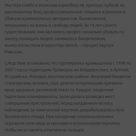
Мастера самбо и японских единоборств, призеры кубков по
рукопашному бою, профессиональные гонщики взрывали и
убивали криминальных авторитетов, бизнесменов,
покушались на жизнь и свободу людей. За 10 лет своего
существования они научились профессионально убивать по
заказу, похищать людей, заниматься бандитизмом,
вымогательством и наркоторговлей, – говорит Аврора
Римская.
Следствие установило, что группировка промышляла с 1998 по
2007 год на территории Приморья: во Владивостоке, в Артеме,
Уссурийске, Находке, Шкотовском районе. Жертвами бандитов
стали восемь человек, еще девяти потерпевшим причинен
вред здоровью различной тяжести. Каждое злодеяние
тщательно планировалось, проводилась разведка мест
совершения преступлений, перед нападением велось
наблюдение за намеченной жертвой, разрабатывались пути
безопасного отхода. При нападении злоумышленники
скрывали свои лица за масками и использовали перчатки,
чтобы не оставлять отпечатков пальцев.