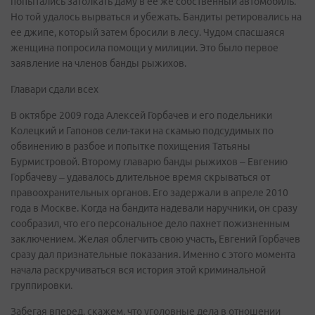
попытались затолкать даму в ее же собственный автомобиль.
Но той удалось вырваться и убежать. Бандиты ретировались на
ее джипе, который затем бросили в лесу. Чудом спасшаяся
женщина попросила помощи у милиции. Это было первое
заявление на членов банды рыжихов.
Главари сдали всех
В октябре 2009 года Алексей Горбачев и его подельники
Колецкий и Гапонов сели-таки на скамью подсудимых по
обвинению в разбое и попытке похищения Татьяны
Бурмистровой. Второму главарю банды рыжихов – Евгению
Горбачеву – удавалось длительное время скрываться от
правоохранительных органов. Его задержали в апреле 2010
года в Москве. Когда на бандита надевали наручники, он сразу
сообразил, что его персональное дело пахнет пожизненным
заключением. Желая облегчить свою участь, Евгений Горбачев
сразу дал признательные показания. Именно с этого момента
начала раскручиваться вся история этой криминальной
группировки.
Забегая вперед, скажем, что уголовные дела в отношении