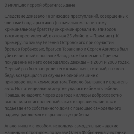
В милицию первой обратилась дама
Следствие доказало 18 эпизодов преступлений, совершенных
членами банды рыжихов (на начальном этапе этому
криминальному братству инкриминировали 40 эпизодов
тяжких преступлений, включая 25 убийств. – Прим. авт.). К
примеру, по заказу Евгения Островского при соучастии
братьев Горбачевых, братьев Тараненко и Сергея Авилова был
убит известный в поселке Заводском бизнесмен. Причем
покушение на него совершалось дважды – в 2001 и 2003 годах.
Первый раз был застрелен его компаньон, который, на свою
беду, возвращался из сауны на одной машине с
приговоренным коммерсантом. Тяжело был ранен и водитель
авто. Но потенциальной жертве удалось избежать гибели.
Правда, ненадолго. Через два года киллеры добросовестно
выполнили неисполненный заказ: взорвали «клиента» в
подъезде его собственного дома с помощью самодельного
радиоуправляемого взрывного устройства.
Аналогичным способом, используя самодельные «адские
машинки» с тротилом, по заказу Олега Фобьянчука участники