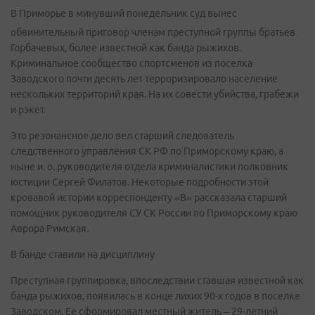
В Приморье в минувший понедельник суд вынес
обвинительный приговор членам преступной группы братьев
Горбачевых, более известной как банда рыжихов.
Криминальное сообщество спортсменов из поселка
Заводского почти десять лет терроризировало население
нескольких территорий края. На их совести убийства, грабежи
и рэкет.
Это резонансное дело вел старший следователь
следственного управления СК РФ по Приморскому краю, а
ныне и. о. руководителя отдела криминалистики полковник
юстиции Сергей Филатов. Некоторые подробности этой
кровавой истории корреспонденту «В» рассказала старший
помощник руководителя СУ СК России по Приморскому краю
Аврора Римская.
В банде ставили на дисциплину
Преступная группировка, впоследствии ставшая известной как
банда рыжихов, появилась в конце лихих 90-х годов в поселке
Заводском. Ее сформировал местный житель – 29-летний