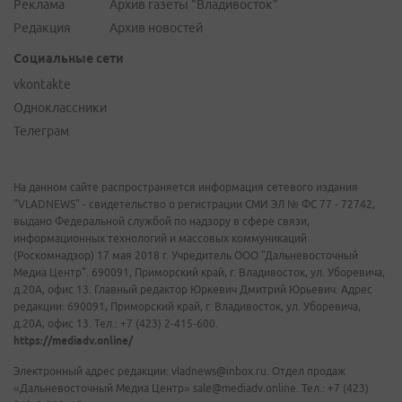
Реклама
Архив газеты "Владивосток"
Редакция
Архив новостей
Социальные сети
vkontakte
Одноклассники
Телеграм
На данном сайте распространяется информация сетевого издания
"VLADNEWS" - свидетельство о регистрации СМИ ЭЛ № ФС 77 - 72742,
выдано Федеральной службой по надзору в сфере связи,
информационных технологий и массовых коммуникаций
(Роскомнадзор) 17 мая 2018 г. Учредитель ООО "Дальневосточный
Медиа Центр". 690091, Приморский край, г. Владивосток, ул. Уборевича,
д.20А, офис 13. Главный редактор Юркевич Дмитрий Юрьевич. Адрес
редакции: 690091, Приморский край, г. Владивосток, ул. Уборевича,
д.20А, офис 13. Тел.: +7 (423) 2-415-600.
https://mediadv.online/
Электронный адрес редакции: vladnews@inbox.ru. Отдел продаж
«Дальневосточный Медиа Центр» sale@mediadv.online. Тел.: +7 (423)