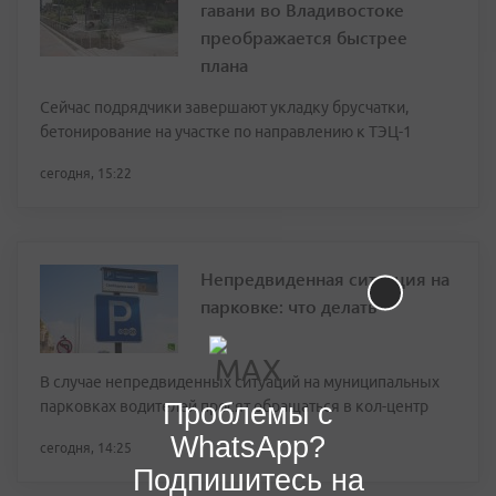
гавани во Владивостоке
преображается быстрее
плана
Сейчас подрядчики завершают укладку брусчатки,
бетонирование на участке по направлению к ТЭЦ-1
сегодня, 15:22
Непредвиденная ситуация на
парковке: что делать
В случае непредвиденных ситуаций на муниципальных
Проблемы с
парковках водителей просят обращаться в кол-центр
WhatsApp?
сегодня, 14:25
Подпишитесь на