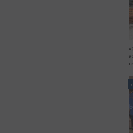
«
в
н
2