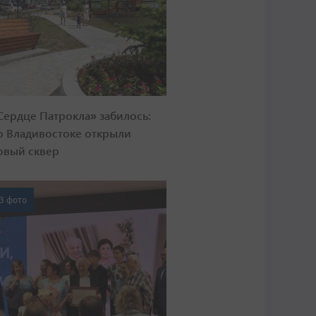
Сердце Патрокла» забилось:
о Владивостоке открыли
овый сквер
3 фото