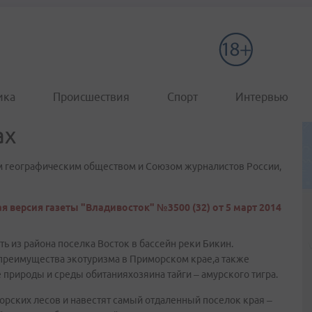
ика
Происшествия
Спорт
Интервью
ах
м географическим обществом и Союзом журналистов России,
я версия газеты "Владивосток" №3500 (32) от 5 март 2014
ть из района поселка Восток в бассейн реки Бикин.
 преимущества экотуризма в Приморском крае,а также
 природы и среды обитанияхозяина тайги – амурского тигра.
орских лесов и навестят самый отдаленный поселок края –