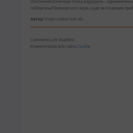
Охотничий.Конечная точка маршрута – одноименный
побережьеПриморского края, куда экспедиция приб
Автор:
Отдел новостей «В»
Comments are disabled
Комментарии для сайта
Cackl
e