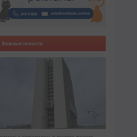
Важные новости
риморье закрепилось в десятке лучших