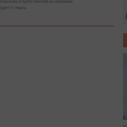
 поселок в бухте Светлой на северном
удет 17 марта.
П