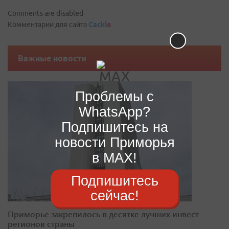
Comments are disabled
Комментарии для сайта
Cackl
e
Важные новости
Проблемы с
WhatsApp?
Подпишитесь на
новости Приморья
в MAX!
Подпишитесь
сейчас!
Приморье закрепилось в десятке лучших инвест-
регионов страны