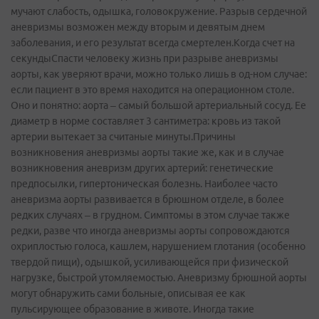
мучают слабость, одышка, головокружение. Разрыв сердечной
аневризмы возможен между вторым и девятым днем
заболевания, и его результат всегда смертелен.Когда счет на
секундыСпасти человеку жизнь при разрыве аневризмы
аорты, как уверяют врачи, можно только лишь в од-ном случае:
если пациент в это время находится на операционном столе.
Оно и понятно: аорта – самый большой артериальный сосуд. Ее
диаметр в норме составляет 3 сантиметра: кровь из такой
артерии вытекает за считаные минуты.Причины
возникновения аневризмы аорты такие же, как и в случае
возникновения аневризм других артерий: генетические
предпосылки, гипертоническая болезнь. Наиболее часто
аневризма аорты развивается в брюшном отделе, в более
редких случаях – в грудном. Симптомы в этом случае также
редки, разве что иногда аневризмы аорты сопровождаются
охриплостью голоса, кашлем, нарушением глотания (особенно
твердой пищи), одышкой, усиливающейся при физической
нагрузке, быстрой утомляемостью. Аневризму брюшной аорты
могут обнаружить сами больные, описывая ее как
пульсирующее образование в животе. Иногда такие