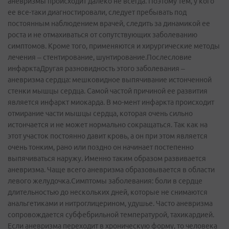
аневризмы происходит далеко не всегда. Поэтому тем, у кого
ее все-таки диагностировали, следует пребывать под
постоянным наблюдением врачей, следить за динамикой ее
роста и не отмахиваться от сопутствующих заболеванию
симптомов. Кроме того, применяются и хирургические методы
лечения – стентирование, шунтирование.Послесловие
инфарктаДругая разновидность этого заболевания –
аневризма сердца: мешковидное выпячивание истонченной
стенки мышцы сердца. Самой частой причиной ее развития
является инфаркт миокарда. В мо-мент инфаркта происходит
отмирание части мышцы сердца, которая очень сильно
истончается и не может нормально сокращаться. Так как на
этот участок постоянно давит кровь, а он при этом является
очень тонким, рано или поздно он начинает постепенно
выпячиваться наружу. Именно таким образом развивается
аневризма. Чаще всего аневризма образовывается в области
левого желудочка.Симптомы заболевания: боли в сердце
длительностью до нескольких дней, которые не снимаются
анальгетиками и нитроглицерином, удушье. Часто аневризма
сопровождается субфебрильной температурой, тахикардией.
Если аневризма переходит в хроническую форму, то человека