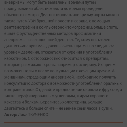
аневризмы могут быть выявлены врачами путем
прощупывания области живота во время проведения
обычного осмотра. Диагностировать аневризму аорты можно
также путем УЗИ брюшной полости и сердца, с помощью
рентгенографии и компьютерной томографии.Больше спите,
ешьте фруктыДейственных методов профилактики
аневризмы на сегодняшний день нет. Те, кому поставлен
диагноз «аневризма», должны очень тщательно следить за
уровнем давления, отказаться от курения и употребления
наркотиков. С осторожностью относиться к препаратам,
которые разжижают кровь, например к аспирину. Их прием
возможен только после консультации с лечащим врачом. А
женщинам, страдающим аневризмой, необходимо получить
консультацию доктора о возможности употребления оральных
контрацептивов.Отдавайте предпочтение овощам и фруктам, а
также нерафинированным углеводам, жирам хорошего
качества и белкам. Берегитесь холестерина. Больше
двигайтесь и больше спите – не менее семи часов в сутки.
Автор:
Лика ТКАЧЕНКО