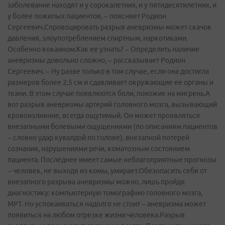
заболевание находят и у сорокалетних, и у пятидесятилетних, и
у более пожилых пациентов, – поясняет Родион
Сергеевич.Спровоцировать разрыв аневризмы может скачок
давления, злоупотреблением спиртным, наркотиками.
Особенно кокаином.Как ее узнать? – Определить наличие
аневризмы довольно сложно, – рассказывает Родион
Сергеевич. – Ну разве только в том случае, если она достигла
размеров более 2,5 см и сдавливает окружающие ее органы и
ткани. В этом случае появляются боли, похожие на мигрень.А
вот разрыв аневризмы артерий головного мозга, вызывающий
кровоизлияние, всегда ощутимый. Он может проявляться
внезапными болевыми ощущениями (по описаниям пациентов
– словно удар кувалдой по голове), внезапной потерей
сознания, нарушениями речи, коматозным состоянием
пациента. Последнее имеет самые неблагоприятные прогнозы
– человек, не выходя из комы, умирает.Обезопасить себя от
внезапного разрыва аневризмы можно, лишь пройдя
диагностику: компьютерную томографию головного мозга,
МРТ. Но успокаиваться надолго не стоит – аневризма может
появиться на любом отрезке жизни человека.Разрыв