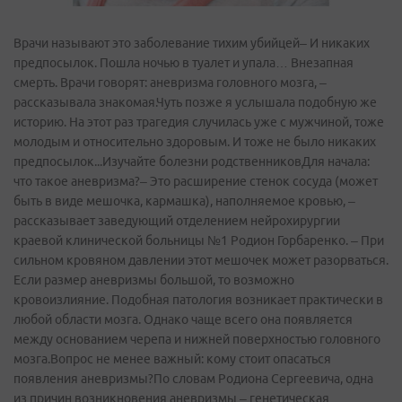
Врачи называют это заболевание тихим убийцей– И никаких
предпосылок. Пошла ночью в туалет и упала… Внезапная
смерть. Врачи говорят: аневризма головного мозга, –
рассказывала знакомая.Чуть позже я услышала подобную же
историю. На этот раз трагедия случилась уже с мужчиной, тоже
молодым и относительно здоровым. И тоже не было никаких
предпосылок...Изучайте болезни родственниковДля начала:
что такое аневризма?– Это расширение стенок сосуда (может
быть в виде мешочка, кармашка), наполняемое кровью, –
рассказывает заведующий отделением нейрохирургии
краевой клинической больницы №1 Родион Горбаренко. – При
сильном кровяном давлении этот мешочек может разорваться.
Если размер аневризмы большой, то возможно
кровоизлияние. Подобная патология возникает практически в
любой области мозга. Однако чаще всего она появляется
между основанием черепа и нижней поверхностью головного
мозга.Вопрос не менее важный: кому стоит опасаться
появления аневризмы?По словам Родиона Сергеевича, одна
из причин возникновения аневризмы – генетическая