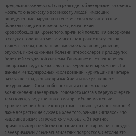
предрасположенность. Если речь идет об аневризме головного
мозга, то она зачастую возникает у людей, имеющих
определенные нарушения генетического характера при
болезнях соединительной ткани, нарушении
кровообращения.Кроме того, причиной появления аневризмы
в сосудах головного мозга может стать ранее полученная
травма головы, постоянное высокое кровяное давление,
опухоли, инфекционные болезни, атеросклероз и ряд других
болезней сосудистой системы. Внимание: к возникновению
аневризмы ведут также злостное курение и наркомания. По
данным международных исследований, курильщики в четыре
раза чаще страдают аневризмой аорты по сравнению с
некурящими.– Стоит побеспокоиться о возможном
возникновении аневризмы головного мозга в первую очередь
тем людям, у родственников которых были мозговые
кровоизлияния. Более конкретные границы указать сложно. И
даже возраст их не сужает. Более того, раньше считалось, что
чаще аневризма встречается у молодых. В практике
приморских врачей были операции по стентированию сосудов
с аневризмами у семнадцатилетних подростков. Сегодня это