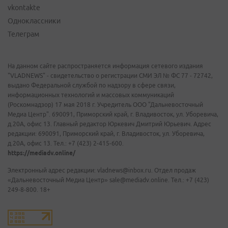
vkontakte
Одноклассники
Телеграм
На данном сайте распространяется информация сетевого издания
"VLADNEWS" - свидетельство о регистрации СМИ ЭЛ № ФС 77 - 72742,
выдано Федеральной службой по надзору в сфере связи,
информационных технологий и массовых коммуникаций
(Роскомнадзор) 17 мая 2018 г. Учредитель ООО "Дальневосточный
Медиа Центр". 690091, Приморский край, г. Владивосток, ул. Уборевича,
д.20А, офис 13. Главный редактор Юркевич Дмитрий Юрьевич. Адрес
редакции: 690091, Приморский край, г. Владивосток, ул. Уборевича,
д.20А, офис 13. Тел.: +7 (423) 2-415-600.
https://mediadv.online/
Электронный адрес редакции: vladnews@inbox.ru. Отдел продаж
«Дальневосточный Медиа Центр» sale@mediadv.online. Тел.: +7 (423)
249-8-800. 18+