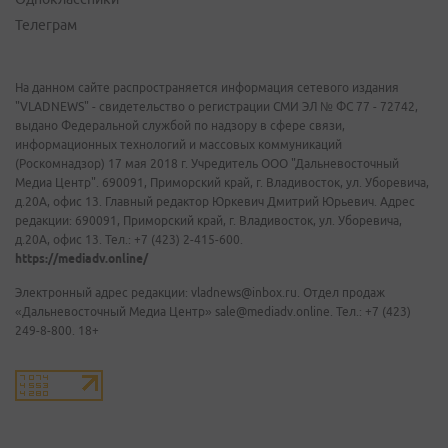
Телеграм
На данном сайте распространяется информация сетевого издания
"VLADNEWS" - свидетельство о регистрации СМИ ЭЛ № ФС 77 - 72742,
выдано Федеральной службой по надзору в сфере связи,
информационных технологий и массовых коммуникаций
(Роскомнадзор) 17 мая 2018 г. Учредитель ООО "Дальневосточный
Медиа Центр". 690091, Приморский край, г. Владивосток, ул. Уборевича,
д.20А, офис 13. Главный редактор Юркевич Дмитрий Юрьевич. Адрес
редакции: 690091, Приморский край, г. Владивосток, ул. Уборевича,
д.20А, офис 13. Тел.: +7 (423) 2-415-600.
https://mediadv.online/
Электронный адрес редакции: vladnews@inbox.ru. Отдел продаж
«Дальневосточный Медиа Центр» sale@mediadv.online. Тел.: +7 (423)
249-8-800. 18+