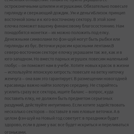
остроконечными шпилем и игрушками. Обязательно повесьте
гирлянду и сверкающий дождик. Ум и деньгиБлизок принцип
восточной зоны и к юго-восточному сектору. В этой зоне
елочка поможет вашему финансовому благосостоянию. Нам
понадобятся монетки – их можно положить под елку.
Денежными символами по фэн­-шуй могут быть рыбки или
гирлянды из бус. Веточки украсим красными лентами.В
северо-восточном секторе елочку украшаем так же, как и в
юго-западном. Но вместо парных игрушек повесим маленький
глобус – он поможет нам в учебе. Хотите новых красок в жизни
– используйте японскую хитрость: повесьте на ветку ниточку
жемчуга – она вам это гарантирует. В размещении новогодней
красавицы важно найти золотую середину. Не старайтесь
усилить сразу все сектора, ищите баланс – вопрос, куда
поставить елку, не должен быть предметом серьезных
раздумий, действуйте интуитивно. Если хотите задействовать
несколько секторов – поставьте в них еловые веточки. А в
целом фэн-­шуй на Новый год советует: в праздники будет
здорово, если в доме у вас все будет искриться и переливаться
огоньками.