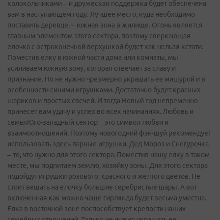
колокольчиками – и дружеская поддержка будет обеспечена
вам в наступающем году. Лучшее место, куда необходимо
поставить деревце, – южная зона в жилище. Огонь является
главным элементом этого сектора, поэтому сверкающая
елочка с остроконечной верхушкой будет как нельзя кстати.
Поместив елку в южной части дома или комнаты, мы
усиливаем южную зону, которая отвечает за славу и
признание. Но не нужно чрезмерно украшать ее мишурой и в
особенности синими игрушками. Достаточно будет красных
шариков и простых свечей. И тогда Новый год непременно
принесет вам удачу и успех во всех начинаниях. Любовь и
семьяЮго-западный сектор – это символ любви и
взаимоотношений. Поэтому новогодний фэн­-шуй рекомендует
использовать здесь парные игрушки. Дед Мороз и Снегурочка
– то, что нужно для этого сектора. Поместив нашу елку в таком
месте, мы подпитаем землю, хозяйку зоны. Для этого сектора
подойдут игрушки розового, красного и желтого цветов. Не
стоит вешать на елочку большие серебристые шары. А вот
включенная как можно чаще гирлянда будет весьма уместна.
Елка в восточной зоне поспособствует крепости наших
семейных отношений. Только не нужно украшать ее