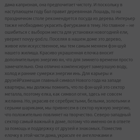
дама капризная, она предпочитает чистоту. И поскольку в
наступающем году бал правит деревянная Лошадь, то на
праздничном столе рекомендуется посуда из дерева. Интерьер
также необходимо украсить фигурками в тему. Но главное – не
ошибиться с выбором места для установки новогодней ели,
уверяет novyy-god.ru. Поселяя в нашем доме это дерево,
живое или искусственное, мы тем самым меняем фэн-шуй
нашего жилища. Красиво украшенная елочка вносит
дополнительную энергию ян, что для зимнего времени просто
замечательно. Она отлично компенсирует замерзшую воду,
холод и ранние сумерки энергии инь. Для карьеры и
друзейРазмещая главный символ Нового года на западе
квартиры, мы должны помнить, что по фэн-­шуй это сектор
металла, поэтому елка, как символ огня, здесь не совсем
желанна. Но, украсив ее серебристыми, белыми, золотыми и
серыми шариками, мы привнесем в сектор нужную энергию,
что положительно повлияет на творчество. Северо-­западный
сектор самый важный в доме, потому что именно он в ответе
за помощь и поддержку от друзей и знакомых. Поместив
елочку в этой части дома, украсьте ее ангелочками и