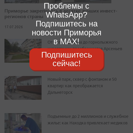
Проблемы с
Приморье закрепилось в десятке лучших инвест-
WhatsApp?
регионов страны
Подпишитесь на
17.07.2026
новости Приморья
в MAX!
От уютного двора до горнолыжного
курорта: как преображается Арсеньев
Подпишитесь
сейчас!
Новый парк, сквер с фонтаном и 50
квартир: как преображается
Дальнегорск
Подъемные до 2 миллионов и служебное
жилье: как Находка привлекает медиков