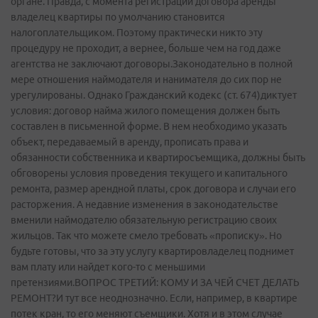
органе. Правда, с момента регистрации договора аренды
владелец квартиры по умолчанию становится
налогоплательщиком. Поэтому практически никто эту
процедуру не проходит, а вернее, больше чем на год даже
агентства не заключают договоры.Законодательно в полной
мере отношения наймодателя и нанимателя до сих пор не
урегулированы. Однако Гражданский кодекс (ст. 674)диктует
условия: договор найма жилого помещения должен быть
составлен в письменной форме. В нем необходимо указать
объект, передаваемый в аренду, прописать права и
обязанности собственника и квартиросъемщика, должны быть
обговорены условия проведения текущего и капитального
ремонта, размер арендной платы, срок договора и случаи его
расторжения. А недавние изменения в законодательстве
вменили наймодателю обязательную регистрацию своих
жильцов. Так что можете смело требовать «прописку». Но
будьте готовы, что за эту услугу квартировладелец поднимет
вам плату или найдет кого-то с меньшими
претензиями.ВОПРОС ТРЕТИЙ: КОМУ И ЗА ЧЕЙ СЧЕТ ДЕЛАТЬ
РЕМОНТ?И тут все неоднозначно. Если, например, в квартире
потек кран, то его меняют съемщики. Хотя и в этом случае