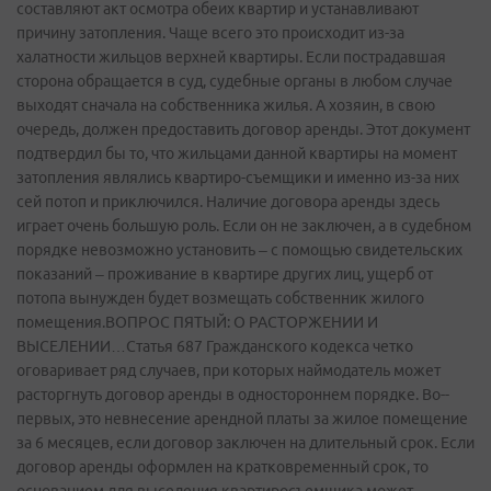
составляют акт осмотра обеих квартир и устанавливают
причину затопления. Чаще всего это происходит из-за
халатности жильцов верхней квартиры. Если пострадавшая
сторона обращается в суд, судебные органы в любом случае
выходят сначала на собственника жилья. А хозяин, в свою
очередь, должен предоставить договор аренды. Этот документ
подтвердил бы то, что жильцами данной квартиры на момент
затопления являлись квартиро-съемщики и именно из-за них
сей потоп и приключился. Наличие договора аренды здесь
играет очень большую роль. Если он не заключен, а в судебном
порядке невозможно установить – с помощью свидетельских
показаний – проживание в квартире других лиц, ущерб от
потопа вынужден будет возмещать собственник жилого
помещения.ВОПРОС ПЯТЫЙ: О РАСТОРЖЕНИИ И
ВЫСЕЛЕНИИ…Статья 687 Гражданского кодекса четко
оговаривает ряд случаев, при которых наймодатель может
расторгнуть договор аренды в одностороннем порядке. Во-­
первых, это невнесение арендной платы за жилое помещение
за 6 месяцев, если договор заключен на длительный срок. Если
договор аренды оформлен на кратковременный срок, то