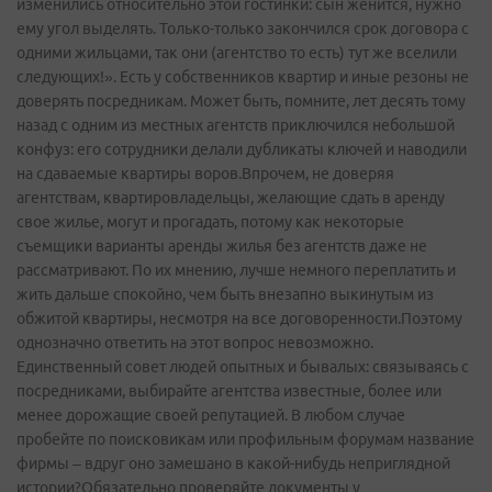
изменились относительно этой гостинки: сын женится, нужно
ему угол выделять. Только-­только закончился срок договора с
одними жильцами, так они (агентство то есть) тут же вселили
следующих!». Есть у собственников квартир и иные резоны не
доверять посредникам. Может быть, помните, лет десять тому
назад с одним из местных агентств приключился небольшой
конфуз: его сотрудники делали дубликаты ключей и наводили
на сдаваемые квартиры воров.Впрочем, не доверяя
агентствам, квартировладельцы, желающие сдать в аренду
свое жилье, могут и прогадать, потому как некоторые
съемщики варианты аренды жилья без агентств даже не
рассматривают. По их мнению, лучше немного переплатить и
жить дальше спокойно, чем быть внезапно выкинутым из
обжитой квартиры, несмотря на все договоренности.Поэтому
однозначно ответить на этот вопрос невозможно.
Единственный совет людей опытных и бывалых: связываясь с
посредниками, выбирайте агентства известные, более или
менее дорожащие своей репутацией. В любом случае
пробейте по поисковикам или профильным форумам название
фирмы – вдруг оно замешано в какой-­нибудь неприглядной
истории?Обязательно проверяйте документы у