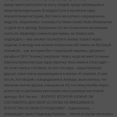
представителей агентств или у людей, представляющихся
квартировладельцем. В недрах Сети я вычитала одну
поучительную историю. Вот она в несколько сокращенном
виде.На «Барахолке» хозяева гостинки поместили объявление
о сдаче ее в аренду. Буквально тут же позвонили желающие
снять ее. Квартиру снимали для мамы, но попросили
подождать – она сможет посмотреть жилье только через
неделю. А между тем хозяев попросили обставить ее бытовой
техникой – как же мама без стиральной машины, духового
шкафа и СВЧ? Технику закупили. Через неделю вместо мамы
парочка привезла еще одну парочку: мол, мама в отказ идет –
не хочет жить в гостинке, но вот эта пара – наши близкие
друзья, тоже очень нуждающиеся в жилье. И свалили. И уже
после, поговорив с кандидатами в жильцы, выяснилось, что
никакие они не друзья, а вышли на эту гостинку якобы через
агентство и заплатили уже комиссию в размере месячной
аренды. Вот так вот…ВОПРОС ВТОРОЙ: НУЖНО ЛИ
СОСТАВЛЯТЬ ДОГОВОР, ЕСЛИ ВЫ НЕ ВМЕШИВАЕТЕ
АГЕНТСТВО В СВОИ ОТНОШЕНИЯ? – Однозначно, –
утверждает юрист Надежда Головач. – Иначе в случае неоплаты