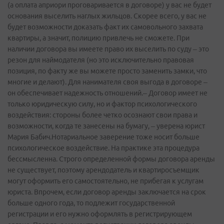
(а оплата априори проговаривается в договоре) у вас не будет
основания выселить наглых жильцов. Скорее всего, у вас не
будет возможности доказать факт их самовольного захвата
квартиры, а значит, полицию привлечь не сможете. При
наличии договора вы имеете право их выселить по суду – это
резон для наймодателя (но это исключительно правовая
позиция, по факту же вы можете просто заменить замки, что
многие и делают). Для нанимателя своя выгода в договоре –
он обеспечивает надежность отношений.– Договор имеет не
только юридическую силу, но и фактор психологического
воздействия: стороны более четко осознают свои права и
возможности, когда те занесены на бумагу, – уверена юрист
Мария Бабич.Нотариальное заверение тоже носит больше
психологическое воздействие. На практике эта процедура
бессмысленна. Строго определенной формы договора аренды
не существует, поэтому арендодатель и квартиросъемщик
могут оформить его самостоятельно, не прибегая к услугам
юриста. Впрочем, если договор аренды заключается на срок
больше одного года, то подлежит государственной
регистрации и его нужно оформлять в регистрирующем