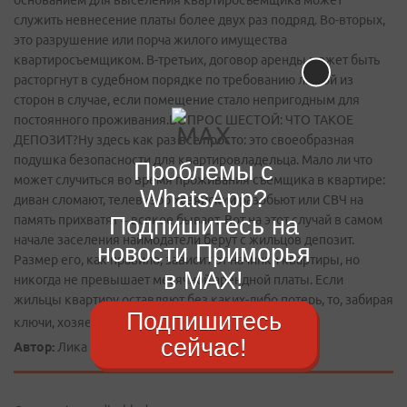
основанием для выселения квартиросъемщика может
служить невнесение платы более двух раз подряд. Во-­вторых,
это разрушение или порча жилого имущества
квартиросъемщиком. В-третьих, договор аренды может быть
расторгнут в судебном порядке по требованию любой из
сторон в случае, если помещение стало непригодным для
постоянного проживания.ВОПРОС ШЕСТОЙ: ЧТО ТАКОЕ
ДЕПОЗИТ?Ну здесь как раз все просто: это своеобразная
подушка безопасности для квартировладельца. Мало ли что
Проблемы с
может случиться во время проживания съемщика в квартире:
WhatsApp?
диван сломают, телевизор хозяйский разобьют или СВЧ на
Подпишитесь на
память прихватят – всякое бывает. Вот на этот случай в самом
начале заселения наймодатели берут с жильцов депозит.
новости Приморья
Размер его, как правило, зависит от начинки квартиры, но
в MAX!
никогда не превышает месячной арендной платы. Если
жильцы квартиру оставляют без каких-­либо потерь, то, забирая
Подпишитесь
ключи, хозяева возвращают депозит съемщикам.
сейчас!
Автор:
Лика ТКАЧЕНКО