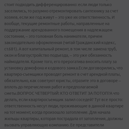
стоит подходить дифференцированно: если люди только
заселились, то разумно отремонтировать сантехнику за счет
хозяев, если же год живут – это уже их ответственность. И
вообще, текущие ремонтные работы, направленные на
поддержание арендованного помещения в надлежащем
состоянии, – это головная боль нанимателя, причем
законодательно оформленная (читай Гражданский кодекс,
ст.681). А вот капитальный ремонт, в том числе замена труб,
окон и благоустройство подъезда, – это уже обязанность
наймодателя. Кроме того, его прерогатива вносить плату за
установку домофона и кодового замка.Если договорились, что
квартиро-съемщики проводят ремонт в счет арендной платы,
обязательно, как советуют юристы, отразите это в договоре –
вплоть до перечисления работ и предполагаемой
сметы.ВОПРОС ЧЕТВЕРТЫЙ: КТО ОТВЕТИТ ЗА ПОТОП?А что
делать, если квартиросъемщик залил соседей? Тут все просто:
ответственность несут люди, проживающие в данной квартире
на тот момент, когда произошло затопление. Для начала
жильцы квартиры, которая пострадала от затопления, должны
вызвать управляющую компанию. Ее представители