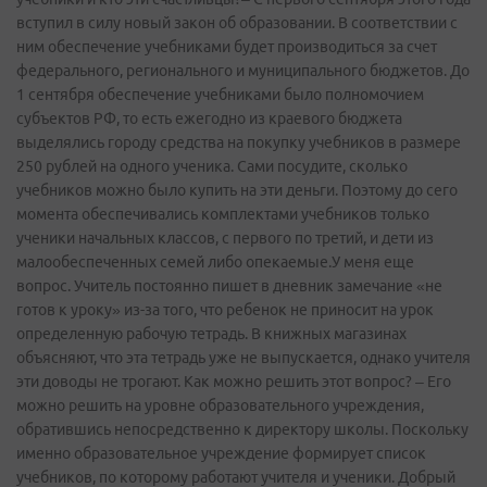
вступил в силу новый закон об образовании. В соответствии с
ним обеспечение учебниками будет производиться за счет
федерального, регионального и муниципального бюджетов. До
1 сентября обеспечение учебниками было полномочием
субъектов РФ, то есть ежегодно из краевого бюджета
выделялись городу средства на покупку учебников в размере
250 рублей на одного ученика. Сами посудите, сколько
учебников можно было купить на эти деньги. Поэтому до сего
момента обеспечивались комплектами учебников только
ученики начальных классов, с первого по третий, и дети из
малообеспеченных семей либо опекаемые.У меня еще
вопрос. Учитель постоянно пишет в дневник замечание «не
готов к уроку» из-за того, что ребенок не приносит на урок
определенную рабочую тетрадь. В книжных магазинах
объясняют, что эта тетрадь уже не выпускается, однако учителя
эти доводы не трогают. Как можно решить этот вопрос? – Его
можно решить на уровне образовательного учреждения,
обратившись непосредственно к директору школы. Поскольку
именно образовательное учреждение формирует список
учебников, по которому работают учителя и ученики. Добрый