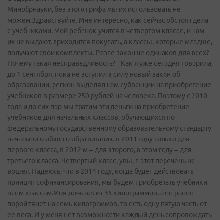
Минобрнауки, без этого грифа мы их использовать не
можем.Здравствуйте. Мне интересно, как сейчас обстоят дела
с учебниками. Мой ребенок учится в четвертом классе, и нам
их не выдают, приходится покупать, а классы, которые младше,
получают свои комплекты. Разве закон не одинаков для всех?
Почему такая несправедливость?– Как я уже сегодня говорила,
до 1 сентября, пока не вступил в силу новый закон об
образовании, регион выделял нам субвенции на приобретение
учебников в размере 250 рублей на человека. Поэтому с 2010
года и до сих пор мы тратим эти деньги на приобретение
учебников для начальных классов, обучающихся по
федеральному государственному образовательному стандарту
начального общего образования: в 2011 году только для
первого класса, в 2012-м – для второго, в этом году – для
третьего класса. Четвертый класс, увы, в этот перечень не
вошел. Надеюсь, что в 2014 году, когда будет действовать
принцип софинансирования, мы будем приобретать учебники
всем классам.Моя дочь весит 35 килограммов, а ее ранец
порой тянет на семь килограммов, то есть одну пятую часть от
ее веса. И у меня нет возможности каждый день сопровождать