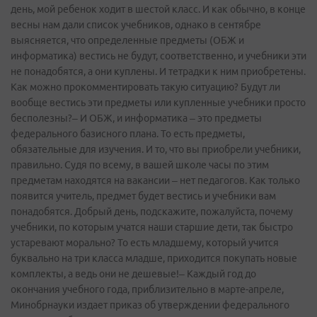
день, мой ребенок ходит в шестой класс. И как обычно, в конце
весны нам дали список учебников, однако в сентябре
выясняется, что определенные предметы (ОБЖ и
информатика) вестись не будут, соответственно, и учебники эти
не понадобятся, а они куплены. И тетрадки к ним приобретены.
Как можно прокомментировать такую ситуацию? Будут ли
вообще вестись эти предметы или купленные учебники просто
бесполезны?– И ОБЖ, и информатика – это предметы
федерального базисного плана. То есть предметы,
обязательные для изучения. И то, что вы приобрели учебники,
правильно. Судя по всему, в вашей школе часы по этим
предметам находятся на вакансии – нет педагогов. Как только
появится учитель, предмет будет вестись и учебники вам
понадобятся. Добрый день, подскажите, пожалуйста, почему
учебники, по которым учатся наши старшие дети, так быстро
устаревают морально? То есть младшему, который учится
буквально на три класса младше, приходится покупать новые
комплекты, а ведь они не дешевые!– Каждый год до
окончания учебного года, приблизительно в марте-­апреле,
Минобрнауки издает приказ об утверждении федерального