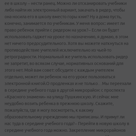
ее в школу – нести ранец. Можно ли отсканировать учебники
либо найти их электронный вариант, закачать в ридер, чтобы
она носила его в школу вместо горы книг? Ну а дома пусть,
конечно, занимается по учебникам. У меня вопрос: имеет ли
право ребенок прийти с ридером на урок?– Если он будет
использовать гаджет на уроке по назначению, я думаю, в этом
нет ничего предосудительного. Хотя вы можете наткнуться на
противодействие учителей исключительно из чьей-то
ретроградности. Нормальный же учитель использовать ридер
не запретит, во всяком случае, нормативных оснований для
этого нет. Мой вам совет: обсудите с каждым учителем
отдельно, может ли ребенок на его уроке пользоваться
электронной книгой.О продленках и не только…Мы переехали
в середине учебного года в другой микрорайон: с проспекта
«Красного знамени» на улицу Пушкинскую. И сейчас мне
неудобно возить ребенка в прежнюю школу. Скажите,
пожалуйста, где я могу посмотреть, к какому
образовательному учреждению мы приписаны. И примут ли
нас туда в середине учебного года?– Перейти в новую школу в
середине учебного года можно. Закрепление микрорайонов