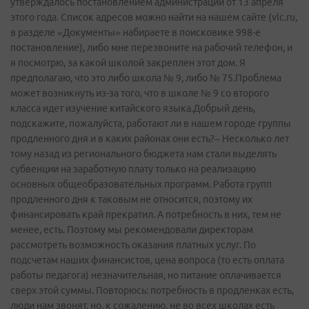
утверждалось постановлением администрации от 13 апреля
этого года. Список адресов можно найти на нашем сайте (vlc.ru,
в разделе «Документы» набираете в поисковике 998-е
постановление), либо мне перезвоните на рабочий телефон, и
я посмотрю, за какой школой закреплен этот дом. Я
предполагаю, что это либо школа № 9, либо № 75.Проблема
может возникнуть из-за того, что в школе № 9 со второго
класса идет изучение китайского языка.Добрый день,
подскажите, пожалуйста, работают ли в нашем городе группы
продленного дня и в каких районах они есть?– Несколько лет
тому назад из регионального бюджета нам стали выделять
субвенции на заработную плату только на реализацию
основных общеобразовательных программ. Работа групп
продленного дня к таковым не относится, поэтому их
финансировать край прекратил. А потребность в них, тем не
менее, есть. Поэтому мы рекомендовали директорам
рассмотреть возможность оказания платных услуг. По
подсчетам наших финансистов, цена вопроса (то есть оплата
работы педагога) незначительная, но питание оплачивается
сверх этой суммы. Повторюсь: потребность в продленках есть,
люди нам звонят, но, к сожалению, не во всех школах есть