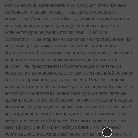
возможность их организовать, поскольку для этого нужны и
свободные площади, и кадры. Наша школа перешла на
пятидневку. Учитывая, что сейчас у учеников каждый день по
шесть уроков, получается, с введением новых предметов
количество уроков увеличится до семи?– Сейчас в
соответствии с санитарными нормативами и требованиями при
введении третьего часа физкультуры при пятидневном
обучении могут быть седьмые уроки в расписании. И еще один
вопрос: от чего зависит количество секций и кружков в
школе?– Мы предоставляем бесплатное дополнительное
образование в пределах выделенных ассигнований. В обычной
школе это примерно одна ставка, то есть 18 часов в неделю,
или порядка шести бесплатных кружков в неделю. Кроме того,
по запросам родителей школа может организовать платные
кружки. Но для этого необходимо наличие помещений, кадров,
обязательное утверждение цены на услугу через финансовый
орган администрации. Стоимость, которая устанавливается в
результате, невелика.О форме…В нашей школе в этом году
ввели форму: синий жилет и юбку в клетку. Мы пытаемся
обойтись дресс-­кодом: светлый верх, темный низ, а директор и