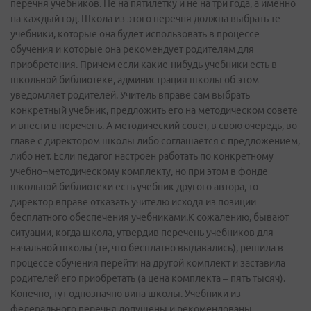
перечня учебников. Не на пятилетку и не на три года, а именно
на каждый год. Школа из этого перечня должна выбрать те
учебники, которые она будет использовать в процессе
обучения и которые она рекомендует родителям для
приобретения. Причем если какие-­нибудь учебники есть в
школьной библиотеке, администрация школы об этом
уведомляет родителей. Учитель вправе сам выбрать
конкретный учебник, предложить его на методическом совете
и внести в перечень. А методический совет, в свою очередь, во
главе с директором школы либо соглашается с предложением,
либо нет. Если педагог настроен работать по конкретному
учебно¬методическому комплекту, но при этом в фонде
школьной библиотеки есть учебник другого автора, то
директор вправе отказать учителю исходя из позиции
бесплатного обеспечения учебниками.К сожалению, бывают
ситуации, когда школа, утвердив перечень учебников для
начальной школы (те, что бесплатно выдавались), решила в
процессе обучения перейти на другой комплект и заставила
родителей его приобретать (а цена комплекта – пять тысяч).
Конечно, тут однозначно вина школы. Учебники из
федерального перечня допущены и рекомендованы