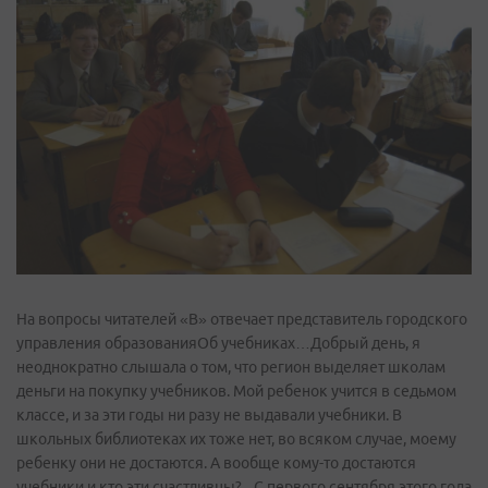
На вопросы читателей «В» отвечает представитель городского
управления образованияОб учебниках…Добрый день, я
неоднократно слышала о том, что регион выделяет школам
деньги на покупку учебников. Мой ребенок учится в седьмом
классе, и за эти годы ни разу не выдавали учебники. В
школьных библиотеках их тоже нет, во всяком случае, моему
ребенку они не достаются. А вообще кому-то достаются
учебники и кто эти счастливцы?– С первого сентября этого года