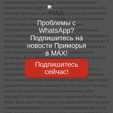
классный руководитель пишут замечания в дневники. Я
слышала и читала, будто в этом году руководство школы пока
не вправе принуждать носить форму, но директор с учителями
этого не хотят слышать.– С 1 сентября вступил в силу новый
Проблемы с
закон об образовании, который узаконил право
WhatsApp?
образовательного учреждения определять требования к
школьной одежде и внешнему виду учащихся. По-­видимому, в
Подпишитесь на
вашей школе разработан некий локальный нормативный акт. Я
новости Приморья
рекомендую обратиться к директору школы и ознакомиться с
в MAX!
этим локальным актом. Те требования, которые в нем
прописаны, будут обязательными для исполнения в части, не
Подпишитесь
противоречащей действующему
законодательству.Здравствуйте, у меня даже не вопрос, а
сейчас!
предложение. Моя дочь – школьница, ей 16 лет. Проблема в
том, что из детских размеров она уже выросла, а подростковой
одежды (я имею в виду школьную) нет. Та, что есть в торговых
центрах, бутиках, то есть во взрослых магазинах, ей не
подходит. Особенно это актуально в отношении белых блузок.
Может быть, имеет смысл разослать представителям торговых
компаний информацию о том, что в школах введен дресс-­код,