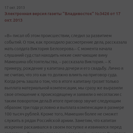
17 окт. 2013
Электронная версия газеты "Владивосток" №3426 от 17
окт. 2013
«В» писал об этом происшествии, следил за развитием
событий. О том, как проходило рассмотрение дела, рассказала
мать солдата Виктория Белозерова.– С момента начала
слушаний суд стал находить некие смягчающие вину
Мамешина обстоятельства, – рассказала Виктория. – К
примеру, рождение у капитана дочери и его свадьбу. Лично я
не считаю, что это как-­то должно влиять на приговор суда.
Когда речь зашла о том, что в итоге капитану грозит только
выплата материальной компенсации, мы сразу же выразили
свое отношение к происходящему и заявили о несогласии с
таким поворотом дела.В итоге приговор звучит следующим
образом: три года условно и выплата компенсации в размере
100 тысяч рублей. Кроме того, Мамешин более не сможет
служить в рядах Российской армии. Заметим, что капитан
искренне раскаивался в своем поступке и извинился перед