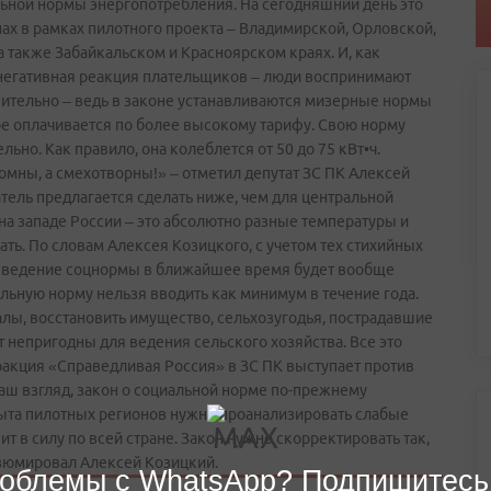
ьной нормы энергопотребления. На сегодняшний день это
ах в рамках пилотного проекта – Владимирской, Орловской,
а также Забайкальском и Красноярском краях. И, как
я негативная реакция плательщиков – люди воспринимают
ительно – ведь в законе устанавливаются мизерные нормы
ое оплачивается по более высокому тарифу. Свою норму
но. Как правило, она колеблется от 50 до 75 кВт•ч.
омны, а смехотворны!» – отметил депутат ЗС ПК Алексей
тель предлагается сделать ниже, чем для центральной
 на западе России – это абсолютно разные температуры и
ть. По словам Алексея Козицкого, с учетом тех стихийных
 введение соцнормы в ближайшее время будет вообще
льную норму нельзя вводить как минимум в течение года.
ы, восстановить имущество, сельхозугодья, пострадавшие
 непригодны для ведения сельского хозяйства. Все это
акция «Справедливая Россия» в ЗС ПК выступает против
аш взгляд, закон о социальной норме по-прежнему
пыта пилотных регионов нужно проанализировать слабые
пит в силу по всей стране. Закон нужно скорректировать так,
езюмировал Алексей Козицкий.
облемы с WhatsApp? Подпишитесь