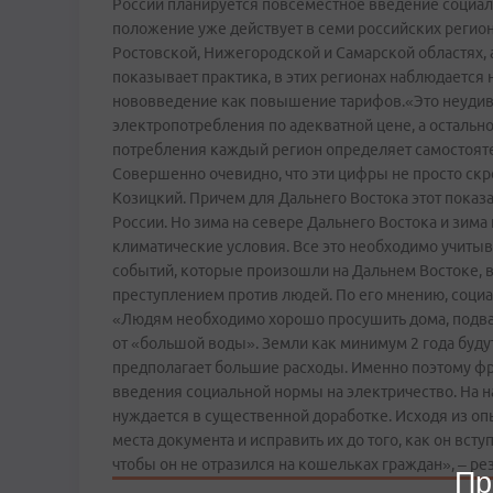
России планируется повсеместное введение социал
положение уже действует в семи российских регион
Ростовской, Нижегородской и Самарской областях, 
показывает практика, в этих регионах наблюдаетс
нововведение как повышение тарифов.«Это неудив
электропотребления по адекватной цене, а остальн
потребления каждый регион определяет самостоятель
Совершенно очевидно, что эти цифры не просто скр
Козицкий. Причем для Дальнего Востока этот показа
России. Но зима на севере Дальнего Востока и зима
климатические условия. Все это необходимо учитыва
событий, которые произошли на Дальнем Востоке,
преступлением против людей. По его мнению, социа
«Людям необходимо хорошо просушить дома, подвал
от «большой воды». Земли как минимум 2 года будут
предполагает большие расходы. Именно поэтому фр
введения социальной нормы на электричество. На н
нуждается в существенной доработке. Исходя из о
места документа и исправить их до того, как он всту
чтобы он не отразился на кошельках граждан», – р
Пр