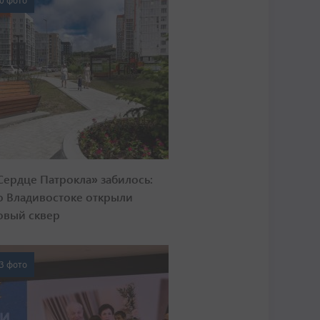
0 фото
Сердце Патрокла» забилось:
о Владивостоке открыли
овый сквер
3 фото