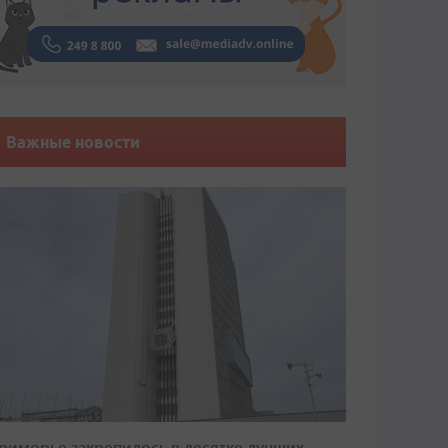
Важные новости
риморье закрепилось в десятке лучших