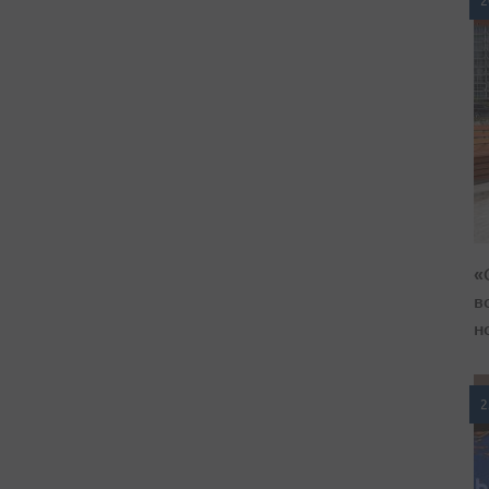
2
«
в
н
2