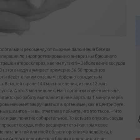
нологиями и рекомендуют лыжные палкиНаша беседа
 операции по эндопротезированию аневризмы брюшного
страшен атеросклероз, как им пугают?– Заболевание сосудов
От этого недуга умирает примерно 56-58 процентов
орты ведет к таким опасным сердечно-сосудистым
а. В нашей стране 144 млн населения, из них 12 млн
ульта. А это 3 млн человек. Наш организм изучен меньше,
гигантскую работу выполняет в нем аорта. За 1 минуту через
кровь начинает закручиваться в организме, как в центрифуге.
х шлангов – и вы отчетливо поймете, что это такое. – Что
ак и рак, понятие собирательное. То есть это опухоль сосуда
т просвет сосуда, либо расширяет его (как грыжевое
 питания той или иной области организма человека, в
иями.Атеросклеротическая бляшка появляется еще