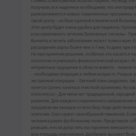
стоимость материалов оплатил пациент. Но ведь эти
получали, все надеемся на обещания, что они приду
разворачиваются новые современные программы анги
такой центр – на базе краевой клинической больниц
Этот центр будет очень удобен для пациента. Прооп
консервативного лечения.Тревожные сигналы– При 
Выявить и лечить заболевание может только врач. 
расширение аорты более чем 5-7 мм, то даже при о
Но при принятии решения, особенно это касается п
патологию и учитывать физиологический возраст. И 
неприятные ощущения в области живота – первое по
– необходима операция в любом возрасте. Разрыв а
экстренной операции. – Евгений Александрович, та
хочется срочно заняться очисткой организма. Ну ка
относитесь?– Для меня нет традиционной, народной
развития. Для каждого современного направления е
предлагая им панацею от всех бед. Надо действова
эпителия. Они служат своеобразной таможней. Если 
человека равен футбольному полю. Представьте се
реакция, и если допустить постороннее вмешательс
всю площадь невозможно. Дисбаланс вызовет болезн