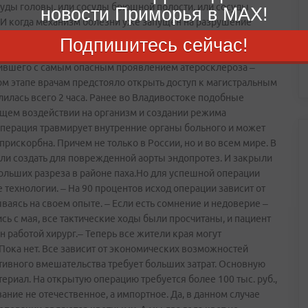
суды головы, или сосуды брюшной полости, или сосуды
новости Приморья в MAX!
.И когда механизм болезни уже запущен на разрушение
тись трудно.Высокие технологии по месту
Подпишитесь сейчас!
а – яркая иллюстрация вышесказанному. Хирурги 1-й
упившего с самым опасным проявлением атеросклероза –
м этапе врачам предстояло открыть доступ к магистральным
длилась всего 2 часа. Ранее во Владивостоке подобные
ящем воздействии на организм и создании режима
 операция травмирует внутренние органы больного и может
 прискорбна. Причем не только в России, но и во всем мире. В
ели создать для поврежденной аорты эндопротез. И закрыли
ольших разреза в районе паха.Но для успешной операции
 технологии. – На 90 процентов исход операции зависит от
ваясь на своем опыте. – Если есть сомнение и недоверие –
сь с мая, все тактические ходы были просчитаны, и пациент
н работой хирург.– Теперь все жители края могут
Пока нет. Все зависит от экономических возможностей
ативного вмешательства требует больших затрат. Основную
ериал. На открытую операцию требуется более 100 тыс. руб.,
вание не отечественное, а импортное. Да, в данном случае