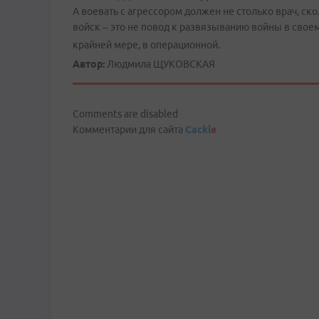
А воевать с агрессором должен не столько врач, с
войск – это не повод к развязыванию войны в своем
крайней мере, в операционной.
Автор:
Людмила ЩУКОВСКАЯ
Comments are disabled
Комментарии для сайта
Cackl
e