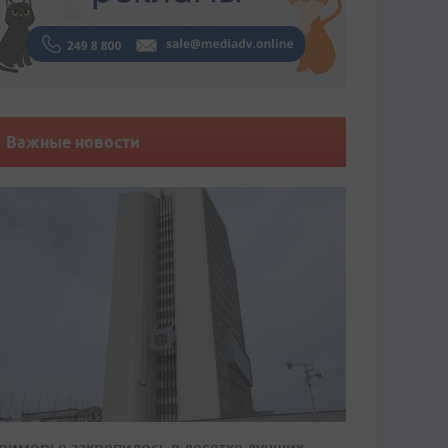
Важные новости
риморье закрепилось в десятке лучших