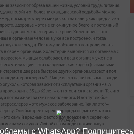
ания зависит от образа вашей жизни, условий труда, питания.
идуально. Уйти от болезни скандинавской ходьбой– Можно
имер, посмотреть через микроскоп на палец, как предлагают
к просто. Здоровье – это не сиюминутное благо, а постоянный
я, за уровнем холестерина в крови. Холестерин – это
одам в организме человека уже все построено, и тогда
ы (опухоли сосуда). Поэтому необходимо контролировать
тв в своем организме. Холестерин выводится из организма с
возрастом мышцы ослабевают, и ваш организм уже не в
ля его утилизации – это скандинавская ходьба (с лыжными
стареют в два раза быстрее других органов.Возраст и пол
о поводу атеросклероза?– Чаще всего наши больные – люди
о опухоль, которая зависит от эксплуатации организма. А
роисходит с 35 до 65 лет – он готовится к старости. Так что
и, а потом живет за счет накопленного. И вот тут любое
 атеросклероз – это мужское заболевание. Так ли это?–
розу. Они быстрее стареют, природа не дает им такого
е – это самый вредный фактор для поражения сердечно-
нгиоспазм сосудов. Любой спазм ведет потихоньку к
облемы с WhatsApp? Подпишитесь
ем самым нарушает их проходимость. В зависимости от