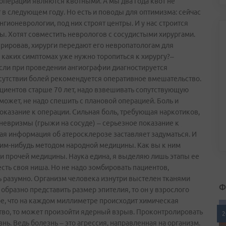
 операции являются квотными. А мы два года квот не
т в следующем году. Но есть и поводы для оптимизма: сейчас
оневрологии, под них строят центры. И у нас строится
ы. Хотят совместить неврологов с сосудистыми хирургами.
ерировав, хирурги передают его невропатологам для
каких симптомах уже нужно торопиться к хирургу?–
Если при проведении ангиографии диагностируется
тсутствии болей рекомендуется оперативное вмешательство.
ациентов старше 70 лет, надо взвешивать сопутствующую
может, не надо спешить с плановой операцией. Боль и
казание к операции. Сильная боль, требующая наркотиков,
невризмы (грыжи на сосуде) – серьезное показание к
кая информация об атеросклерозе заставляет задуматься. И
ким-­нибудь методом народной медицины. Как вы к ним
 и прочей медицины. Наука едина, я выделяю лишь этапы ее
сть своя ниша. Но не надо зомбировать пациентов,
ть разумно. Организм человека изнутри выстелен тканями
Ф
образно представить размер эпителия, то он у взрослого
бе, что на каждом миллиметре происходит химическая
тво, то может произойти ядерный взрыв. Проконтролировать
2
ь. Ведь болезнь – это агрессия, направленная на организм.