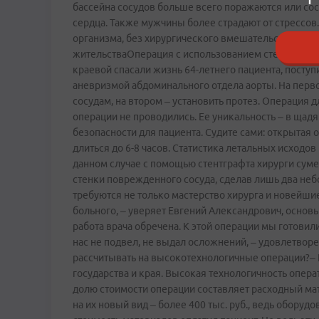
бассейна сосудов больше всего поражаются или со
сердца. Также мужчины более страдают от стрессов
организма, без хирургического вмешательства обой
жительстваОперация с использованием стент­графт
краевой спасали жизнь 64-летнего пациента, пост
аневризмой абдоминального отдела аорты. На перво
сосудам, на втором – установить протез. Операция 
операции не проводились. Ее уникальность – в щад
безопасности для пациента. Судите сами: открытая
длиться до 6-8 часов. Статистика летальных исходов
данном случае с помощью стент­графта хирурги сум
стенки поврежденного сосуда, сделав лишь два неб
требуются не только мастерство хирурга и новейшие
больного, – уверяет Евгений Александрович, основы
работа врача обречена. К этой операции мы готовили
нас не подвел, не выдал осложнений, – удовлетворе
рассчитывать на высокотехнологичные операции?– 
государства и края. Высокая технологичность опер
долю стоимости операции составляет расходный мат
на их новый вид – более 400 тыс. руб., ведь оборудо