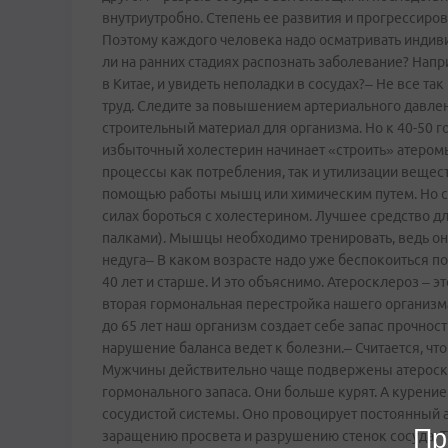
внутриутробно. Степень ее развития и прогрессиров
Поэтому каждого человека надо осматривать индив
ли на ранних стадиях распознать заболевание? Напр
в Китае, и увидеть неполадки в сосудах?– Не все та
труд. Следите за повышением артериального давлени
строительный материал для организма. Но к 40-50 г
избыточный холестерин начинает «строить» атером
процессы как потребления, так и утилизации вещес
помощью работы мышц или химическим путем. Но с 
силах бороться с холестерином. Лучшее средство д
палками). Мышцы необходимо тренировать, ведь они 
недуга– В каком возрасте надо уже беспокоиться п
40 лет и старше. И это объяснимо. Атеросклероз – эт
вторая гормональная перестройка нашего организма п
до 65 лет наш организм создает себе запас прочност
нарушение баланса ведет к болезни.– Считается, что
Мужчины действительно чаще подвержены атероскле
гормонального запаса. Они больше курят. А курени
сосудистой системы. Оно провоцирует постоянный а
Пр
заращению просвета и разрушению стенок сосуда. Т