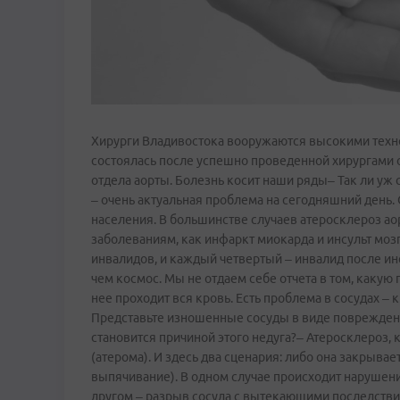
Хирурги Владивостока вооружаются высокими тех
состоялась после успешно проведенной хирургами
отдела аорты. Болезнь косит наши ряды– Так ли уж 
– очень актуальная проблема на сегодняшний день. 
населения. В большинстве случаев атеросклероз а
заболеваниям, как инфаркт миокарда и инсульт мозг
инвалидов, и каждый четвертый – инвалид после инс
чем космос. Мы не отдаем себе отчета в том, какую 
нее проходит вся кровь. Есть проблема в сосудах – 
Представьте изношенные сосуды в виде поврежденны
становится причиной этого недуга?– Атеросклероз, к
(атерома). И здесь два сценария: либо она закрывае
выпячивание). В одном случае происходит нарушение
другом – разрыв сосуда с вытекающими последств