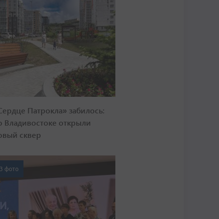
Сердце Патрокла» забилось:
о Владивостоке открыли
овый сквер
3 фото