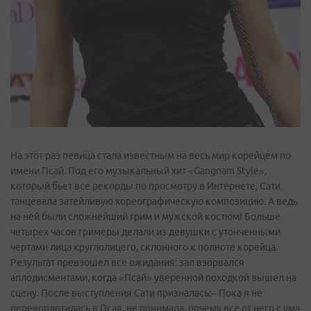
На этот раз певица стала известным на весь мир корейцем по
имени Псай. Под его музыкальный хит «Gangnam Style»,
который бьет все рекорды по просмотру в Интернете, Сати
танцевала затейливую хореографическую композицию. А ведь
на ней были сложнейший грим и мужской костюм! Больше
четырех часов гримеры делали из девушки с утонченными
чертами лица круглолицего, склонного к полноте корейца.
Результат превзошел все ожидания: зал взорвался
аплодисментами, когда «Псай» уверенной походкой вышел на
сцену. После выступления Сати призналась:– Пока я не
перевоплотилась в Псая, не понимала, почему все от него с ума