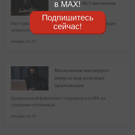
в MAX!
превысило 40,5 миллиона
Подпишитесь
Ежегодное повышение пенсий работающих граждан
сейчас!
затронуло 9,3 миллиона пенсионеров
сегодня, 03:23
Мошенники маскируют
вирусы под полезные
приложения
Вредоносный файл может скрываться в APK из
сторонних источников
сегодня, 02:29