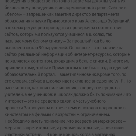
поведения в обществе. Но точно так же мы должны учить их
безопасному поведению в информационной среде. Сайт не в
«белом» – запрещенКак заметил директор департамента
образования и науки Приморского края Александр Зубрицкий,
в школах регулярно проводятся проверки на соответствие
сайтов, которыми пользуются учащиеся в школах, так
называемому белому списку.– За прошлый год было
выявлено около 90 нарушений. Основные – это наличие на
сайтах рекламной информации об интернет-ресурсах, которые
не являются контентом, входящим в белые списки. В итоге мы
пришли к тому, чтобы в Приморском крае был создан единый
образовательный портал, – заметил чиновник.Кроме того, по
его словам, сейчас в школах идет активное внедрение Wi-fi. Но
рассчитан он, как пояснил чиновник, в первую очередь на
учителей, а не учеников: в школах должно быть понимание, что
Интернет – это не средство связи, а часть учебного
процесса.Затронули на встрече тему и походов подростков в
кинотеатры на фильмы с возрастным ограничением.–
Необходимо иметь понимание, что возрастная маркировка –
меры не запретительные, а рекомендательные, – пояснили
участники встречи. – В конце концов, когда в магазинах