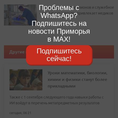
Проблемы с
Подъемные до 2 миллионов и служебное
жилье: как Находка привлекает медиков
WhatsApp?
Подпишитесь на
новости Приморья
в MAX!
Подпишитесь
Другие новости
сейчас!
Уроки математики, биологии,
химии и физики станут более
прикладными
Также с 1 сентября следующего года навыки работы с
ИИ войдут в перечень метапредметных результатов
сегодня, 06:21