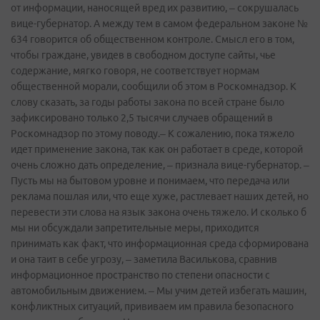
от информации, наносящей вред их развитию, – сокрушалась
вице-губернатор. А между тем в самом федеральном законе №
634 говорится об общественном контроле. Смысл его в том,
чтобы граждане, увидев в свободном доступе сайты, чье
содержание, мягко говоря, не соответствует нормам
общественной морали, сообщили об этом в Роскомнадзор. К
слову сказать, за годы работы закона по всей стране было
зафиксировано только 2,5 тысячи случаев обращений в
Роскомнадзор по этому поводу.– К сожалению, пока тяжело
идет применение закона, так как он работает в среде, которой
очень сложно дать определение, – признала вице-губернатор. –
Пусть мы на бытовом уровне и понимаем, что передача или
реклама пошлая или, что еще хуже, растлевает наших детей, но
перевести эти слова на язык закона очень тяжело. И сколько б
мы ни обсуждали запретительные меры, приходится
принимать как факт, что информационная среда сформирована
и она таит в себе угрозу, – заметила Василькова, сравнив
информационное пространство по степени опасности с
автомобильным движением. – Мы учим детей избегать машин,
конфликтных ситуаций, прививаем им правила безопасного