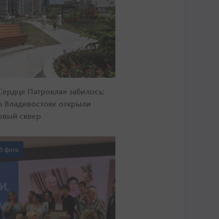
Сердце Патрокла» забилось:
о Владивостоке открыли
овый сквер
3 фото