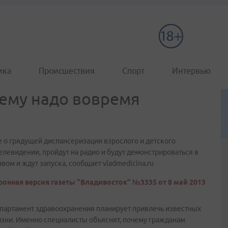
ика
Происшествия
Спорт
Интервью
чему надо вовремя
 грядущей диспансеризации взрослого и детского
елевидении, пройдут на радио и будут демонстрироваться в
ом и ждут запуска, сообщает vladmedicina.ru
ронная версия газеты "Владивосток" №3335 от 8 май 2013
артамент здравоохранения планирует привлечь известных
изни. Именно специалисты объяснят, почему гражданам