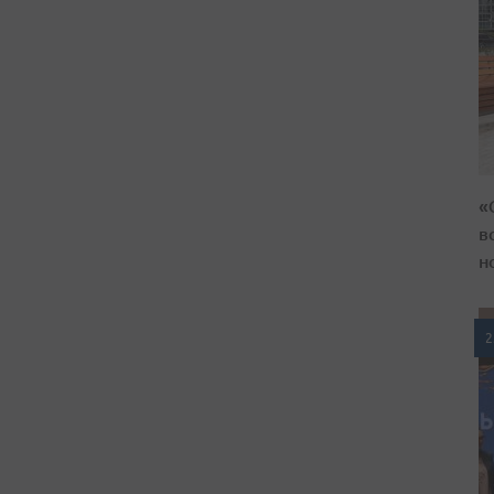
«
в
н
2