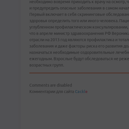
необходимо вовремя приходить к врачу на осмотр, 
и предупредить опасные заболевания в самом начале
Первый включает в себя скрининговые обследовани
здоровья определить того или иного человека. Па
углубленном профилактическом консультировании, 
что в апреле министр здравоохранения РФ Вероника
отрасли на 2013 год являются профилактика и тота
заболевания и даже факторы риска его развития до
назначаться необходимые оздоровительные лечебн
ежегодным. Взрослые будут обследоваться не реже 
возрастных групп.
Comments are disabled
Комментарии для сайта
Cackl
e