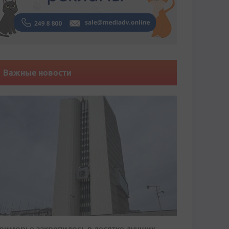
Важные новости
риморье закрепилось в десятке лучших