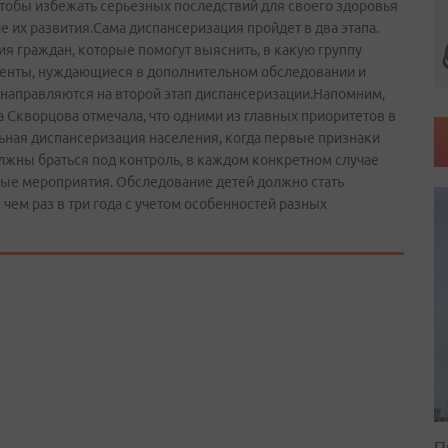
чтобы избежать серьезных последствий для своего здоровья
 их развития.Сама диспансеризация пройдет в два этапа.
я граждан, которые помогут выяснить, в какую группу
циенты, нуждающиеся в дополнительном обследовании и
направляются на второй этап диспансеризации.Напомним,
 Скворцова отмечала, что одними из главных приоритетов в
льная диспансеризация населения, когда первые признаки
лжны браться под контроль, в каждом конкретном случае
ые мероприятия. Обследование детей должно стать
чем раз в три года с учетом особенностей разных
П