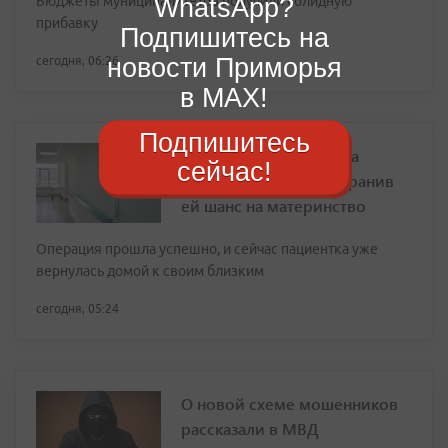
WhatsApp?
Бюджеты муниципалитетов получили солидную
прибавку
Подпишитесь на
новости Приморья
сегодня, 06:26
в MAX!
Подпишитесь
Врачи из Владивостока
сейчас!
спасли пациентку, сохранив
ей шанс на материнство
Операция прошла успешно, и сейчас пациентка уже
вернулась домой к своим близким
сегодня, 05:24
О новой схеме мошенников
рассказали в МВД