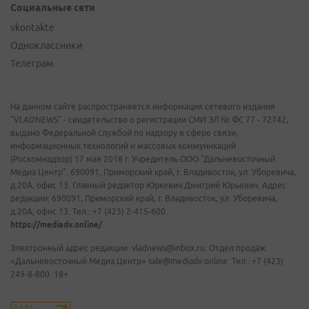
Социальные сети
vkontakte
Одноклассники
Телеграм
На данном сайте распространяется информация сетевого издания
"VLADNEWS" - свидетельство о регистрации СМИ ЭЛ № ФС 77 - 72742,
выдано Федеральной службой по надзору в сфере связи,
информационных технологий и массовых коммуникаций
(Роскомнадзор) 17 мая 2018 г. Учредитель ООО "Дальневосточный
Медиа Центр". 690091, Приморский край, г. Владивосток, ул. Уборевича,
д.20А, офис 13. Главный редактор Юркевич Дмитрий Юрьевич. Адрес
редакции: 690091, Приморский край, г. Владивосток, ул. Уборевича,
д.20А, офис 13. Тел.: +7 (423) 2-415-600.
https://mediadv.online/
Электронный адрес редакции: vladnews@inbox.ru. Отдел продаж
«Дальневосточный Медиа Центр» sale@mediadv.online. Тел.: +7 (423)
249-8-800. 18+