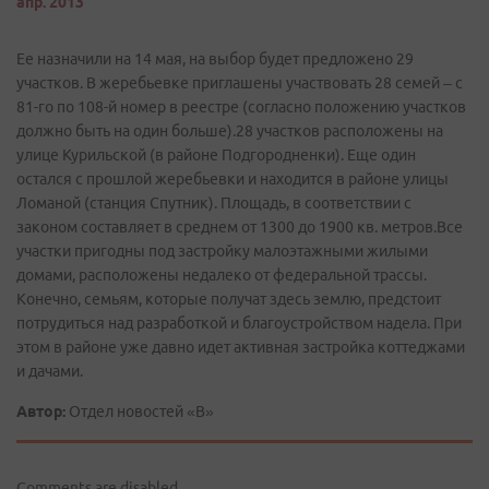
апр. 2013
Ее назначили на 14 мая, на выбор будет предложено 29
участков. В жеребьевке приглашены участвовать 28 семей – с
81-го по 108-й номер в реестре (согласно положению участков
должно быть на один больше).28 участков расположены на
улице Курильской (в районе Подгородненки). Еще один
остался с прошлой жеребьевки и находится в районе улицы
Ломаной (станция Спутник). Площадь, в соответствии с
законом составляет в среднем от 1300 до 1900 кв. метров.Все
участки пригодны под застройку малоэтажными жилыми
домами, расположены недалеко от федеральной трассы.
Конечно, семьям, которые получат здесь землю, предстоит
потрудиться над разработкой и благоустройством надела. При
этом в районе уже давно идет активная застройка коттеджами
и дачами.
Автор:
Отдел новостей «В»
Comments are disabled