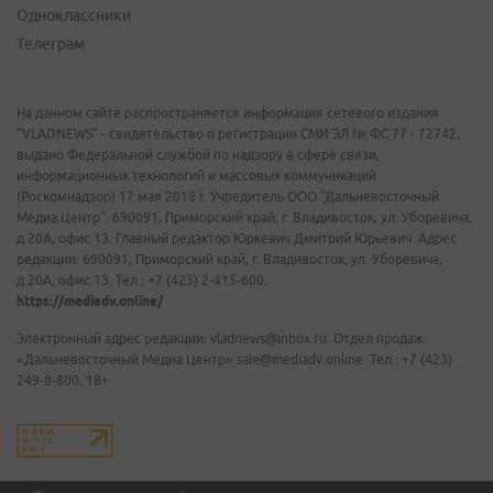
Одноклассники
Телеграм
На данном сайте распространяется информация сетевого издания
"VLADNEWS" - свидетельство о регистрации СМИ ЭЛ № ФС 77 - 72742,
выдано Федеральной службой по надзору в сфере связи,
информационных технологий и массовых коммуникаций
(Роскомнадзор) 17 мая 2018 г. Учредитель ООО "Дальневосточный
Медиа Центр". 690091, Приморский край, г. Владивосток, ул. Уборевича,
д.20А, офис 13. Главный редактор Юркевич Дмитрий Юрьевич. Адрес
редакции: 690091, Приморский край, г. Владивосток, ул. Уборевича,
д.20А, офис 13. Тел.: +7 (423) 2-415-600.
https://mediadv.online/
Электронный адрес редакции: vladnews@inbox.ru. Отдел продаж
«Дальневосточный Медиа Центр» sale@mediadv.online. Тел.: +7 (423)
249-8-800. 18+