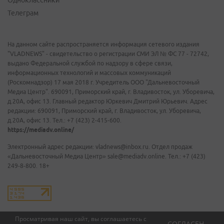
Одноклассники
Телеграм
На данном сайте распространяется информация сетевого издания
"VLADNEWS" - свидетельство о регистрации СМИ ЭЛ № ФС 77 - 72742,
выдано Федеральной службой по надзору в сфере связи,
информационных технологий и массовых коммуникаций
(Роскомнадзор) 17 мая 2018 г. Учредитель ООО "Дальневосточный
Медиа Центр". 690091, Приморский край, г. Владивосток, ул. Уборевича,
д.20А, офис 13. Главный редактор Юркевич Дмитрий Юрьевич. Адрес
редакции: 690091, Приморский край, г. Владивосток, ул. Уборевича,
д.20А, офис 13. Тел.: +7 (423) 2-415-600.
https://mediadv.online/
Электронный адрес редакции: vladnews@inbox.ru. Отдел продаж
«Дальневосточный Медиа Центр» sale@mediadv.online. Тел.: +7 (423)
249-8-800. 18+
Просматривая наш сайт, вы соглашаетесь с
СОГЛАСЕН