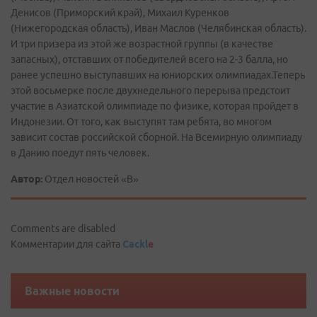
Денисов (Приморский край), Михаил Куренков
(Нижегородская область), Иван Маслов (Челябинская область).
И три призера из этой же возрастной группы (в качестве
запасных), отставших от победителей всего на 2-3 балла, но
ранее успешно выступавших на юниорских олимпиадах.Теперь
этой восьмерке после двухнедельного перерыва предстоит
участие в Азиатской олимпиаде по физике, которая пройдет в
Индонезии. От того, как выступят там ребята, во многом
зависит состав российской сборной. На Всемирную олимпиаду
в Данию поедут пять человек.
Автор:
Отдел новостей «В»
Comments are disabled
Комментарии для сайта
Cackl
e
Важные новости