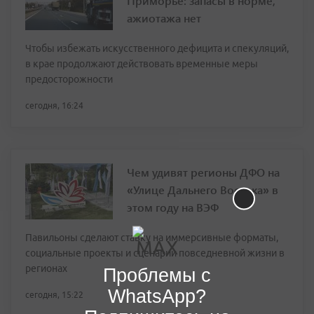
Приморье: запасы в норме,
ажиотажа нет
Чтобы избежать искусственного дефицита и спекуляций,
в крае продолжают действовать временные меры
предосторожности
сегодня, 16:24
Чем удивят регионы ДФО на
«Улице Дальнего Востока» в
этом году на ВЭФ
Павильоны сделают ставку на иммерсивные форматы,
социальные проекты и сценарии повседневной жизни в
регионах
Проблемы с
WhatsApp?
сегодня, 15:22