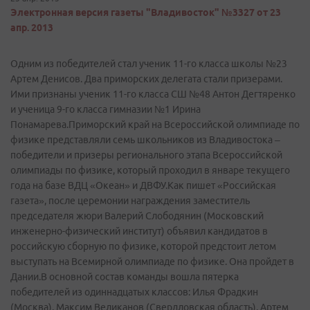
Электронная версия газеты "Владивосток" №3327 от 23
апр. 2013
Одним из победителей стал ученик 11-го класса школы №23
Артем Денисов. Два приморских делегата стали призерами.
Ими признаны ученик 11-го класса СШ №48 Антон Дегтяренко
и ученица 9-го класса гимназии №1 Ирина
Понамарева.Приморский край на Всероссийской олимпиаде по
физике представляли семь школьников из Владивостока –
победители и призеры регионального этапа Всероссийской
олимпиады по физике, который проходил в январе текущего
года на базе ВДЦ «Океан» и ДВФУ.Как пишет «Российская
газета», после церемонии награждения заместитель
председателя жюри Валерий Слободянин (Московский
инженерно-физический институт) объявил кандидатов в
российскую сборную по физике, которой предстоит летом
выступать на Всемирной олимпиаде по физике. Она пройдет в
Дании.В основной состав команды вошла пятерка
победителей из одиннадцатых классов: Илья Фрадкин
(Москва), Максим Великанов (Свердловская область), Артем