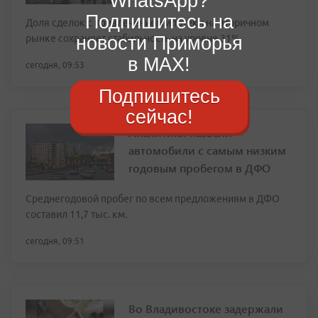
WhatsApp?
Подпишитесь на
Доля сделок с привлечением ипотеки на вторичном
новости Приморья
рынке сохраняет стабильность на уровне 31%
в MAX!
сегодня, 09:53
Подпишитесь
сейчас!
Аналитики назвали
автомобили с самым низким
годовым пробегом в ДФО
Среднегодовой пробег по всем предложениям в ДФО
составил 11,7 тыс. км.
сегодня, 09:51
Во Владивостоке задержали