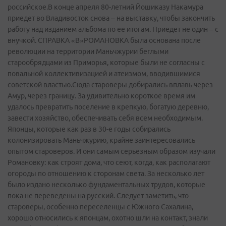
российское.В конце апреля 80-летний Йошиказу Накамура
приедет во Владивосток снова – на выставку, чтобы закончить
работу над изданием альбома по ее итогам. Приедет не один – с
внучкой. СПРАВКА «В»РОМАНОВКА была основана после
революции на территории Маньчжурии беглыми
старообрядцами из Приморья, которые были не согласны с
повальной коллективизацией и атеизмом, вводившимися
советской властью.Сюда староверы добирались вплавь через
Амур, через границу. За удивительно короткое время им
удалось превратить поселение в крепкую, богатую деревню,
завести хозяйство, обеспечивать себя всем необходимым.
Японцы, которые как раз в 30-е годы собирались
колонизировать Маньчжурию, крайне заинтересовались
опытом староверов. И они самым серьезным образом изучали
Романовку: как строят дома, что сеют, когда, как располагают
огороды по отношению к сторонам света. За несколько лет
было издано несколько фундаментальных трудов, которые
пока не переведены на русский. Следует заметить, что
староверы, особенно переселенцы с Южного Сахалина,
хорошо относились к японцам, охотно шли на контакт, знали