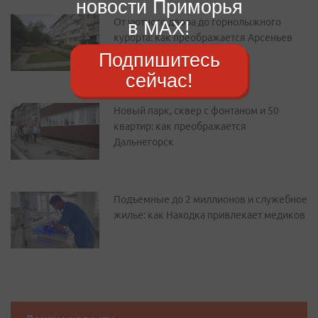
новости Приморья
От уютного двора до горнолыжного
в MAX!
курорта: как преображается Арсеньев
Подпишитесь
сейчас!
Новый парк, сквер с фонтаном и 50
квартир: как преображается
Дальнегорск
Подъемные до 2 миллионов и служебное
жилье: как Находка привлекает медиков