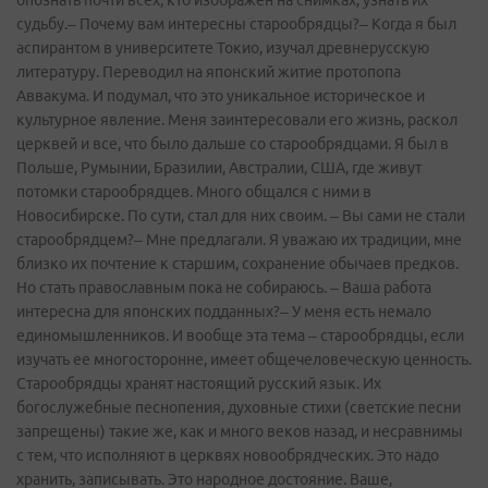
опознать почти всех, кто изображен на снимках, узнать их
судьбу.– Почему вам интересны старообрядцы?– Когда я был
аспирантом в университете Токио, изучал древнерусскую
литературу. Переводил на японский житие протопопа
Аввакума. И подумал, что это уникальное историческое и
культурное явление. Меня заинтересовали его жизнь, раскол
церквей и все, что было дальше со старообрядцами. Я был в
Польше, Румынии, Бразилии, Австралии, США, где живут
потомки старообрядцев. Много общался с ними в
Новосибирске. По сути, стал для них своим. – Вы сами не стали
старообрядцем?– Мне предлагали. Я уважаю их традиции, мне
близко их почтение к старшим, сохранение обычаев предков.
Но стать православным пока не собираюсь. – Ваша работа
интересна для японских подданных?– У меня есть немало
единомышленников. И вообще эта тема – старообрядцы, если
изучать ее многосторонне, имеет общечеловеческую ценность.
Старообрядцы хранят настоящий русский язык. Их
богослужебные песнопения, духовные стихи (светские песни
запрещены) такие же, как и много веков назад, и несравнимы
с тем, что исполняют в церквях новообрядческих. Это надо
хранить, записывать. Это народное достояние. Ваше,