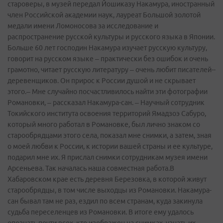
староверы, в музей передал Йошиказу Накамура, иностранный
член Российской академии наук, лауреат Большой золотой
медали имени Ломоносова за исследование и
распространение русской культуры и русского языка в Японии.
Больше 60 лет господин Накамура изучает русскую культуру,
говорит на русском языке – практически без ошибок и очень
грамотно, читает русскую литературу – очень любит писателей-­
деревенщиков. Он прирос к России душой и не скрывает
этого.– Мне случайно посчастливилось найти эти фотографии
Романовки, – рассказал Накамура­-сан. – Научный сотрудник
Токийского института освоения территорий Ямадзоэ Сабуро,
который много работал в Романовке, был лично знаком со
старообрядцами этого села, показал мне снимки, а затем, зная
о моей любви к России, к истории вашей страны и ее культуре,
подарил мне их. Я прислал снимки сотрудникам музея имени
Арсеньева. Так началась наша совместная работа.В
Хабаровском крае есть деревня Березовка, в которой живут
старообрядцы, в том числе выходцы из Романовки. Накамура­-
сан бывал там не раз, ездил по всем странам, куда закинула
судьба переселенцев из Романовки. В итоге ему удалось