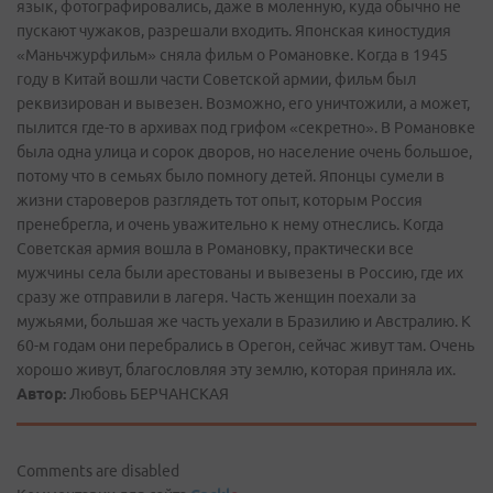
язык, фотографировались, даже в моленную, куда обычно не
пускают чужаков, разрешали входить. Японская киностудия
«Маньчжурфильм» сняла фильм о Романовке. Когда в 1945
году в Китай вошли части Советской армии, фильм был
реквизирован и вывезен. Возможно, его уничтожили, а может,
пылится где­-то в архивах под грифом «секретно». В Романовке
была одна улица и сорок дворов, но население очень большое,
потому что в семьях было помногу детей. Японцы сумели в
жизни староверов разглядеть тот опыт, которым Россия
пренебрегла, и очень уважительно к нему отнеслись. Когда
Советская армия вошла в Романовку, практически все
мужчины села были арестованы и вывезены в Россию, где их
сразу же отправили в лагеря. Часть женщин поехали за
мужьями, большая же часть уехали в Бразилию и Австралию. К
60-м годам они перебрались в Орегон, сейчас живут там. Очень
хорошо живут, благословляя эту землю, которая приняла их.
Автор:
Любовь БЕРЧАНСКАЯ
Comments are disabled