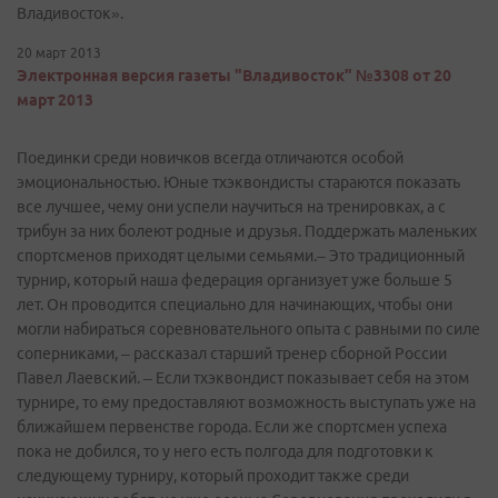
Владивосток».
20 март 2013
Электронная версия газеты "Владивосток" №3308 от 20
март 2013
Поединки среди новичков всегда отличаются особой
эмоциональностью. Юные тхэквондисты стараются показать
все лучшее, чему они успели научиться на тренировках, а с
трибун за них болеют родные и друзья. Поддержать маленьких
спортсменов приходят целыми семьями.– Это традиционный
турнир, который наша федерация организует уже больше 5
лет. Он проводится специально для начинающих, чтобы они
могли набираться соревновательного опыта с равными по силе
соперниками, – рассказал старший тренер сборной России
Павел Лаевский. – Если тхэквондист показывает себя на этом
турнире, то ему предоставляют возможность выступать уже на
ближайшем первенстве города. Если же спортсмен успеха
пока не добился, то у него есть полгода для подготовки к
следующему турниру, который проходит также среди