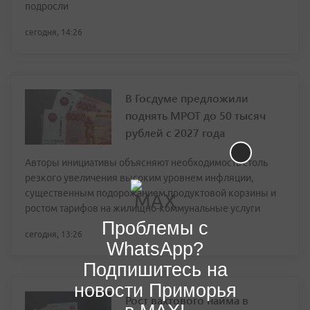
подросли
сегодня, 14:26
В Госдуме предложили
поднять МРОТ до 50 тысяч
рублей с 2027 года
Авторы инициативы объясняют необходимость столь
резкого увеличения высоким уровнем инфляции,
существенным подорожанием продуктовой корзины и
ростом тарифов на жилищно-коммунальные услуги
Проблемы с
сегодня, 13:26
WhatsApp?
Подпишитесь на
новости Приморья
Рост вахтового найма в