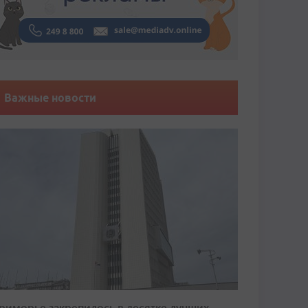
Важные новости
риморье закрепилось в десятке лучших