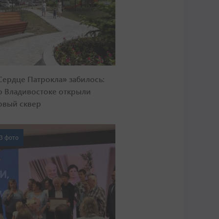
Сердце Патрокла» забилось:
о Владивостоке открыли
овый сквер
3 фото