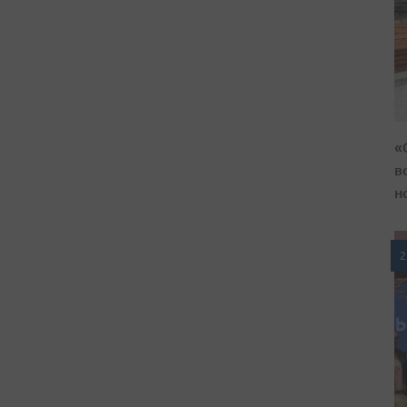
«
в
н
2