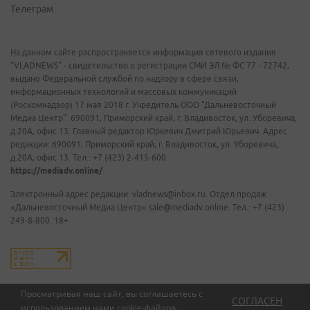
Телеграм
На данном сайте распространяется информация сетевого издания
"VLADNEWS" - свидетельство о регистрации СМИ ЭЛ № ФС 77 - 72742,
выдано Федеральной службой по надзору в сфере связи,
информационных технологий и массовых коммуникаций
(Роскомнадзор) 17 мая 2018 г. Учредитель ООО "Дальневосточный
Медиа Центр". 690091, Приморский край, г. Владивосток, ул. Уборевича,
д.20А, офис 13. Главный редактор Юркевич Дмитрий Юрьевич. Адрес
редакции: 690091, Приморский край, г. Владивосток, ул. Уборевича,
д.20А, офис 13. Тел.: +7 (423) 2-415-600.
https://mediadv.online/
Электронный адрес редакции: vladnews@inbox.ru. Отдел продаж
«Дальневосточный Медиа Центр» sale@mediadv.online. Тел.: +7 (423)
249-8-800. 18+
Просматривая наш сайт, вы соглашаетесь с
СОГЛАСЕН
использованием нами
cookie-файлов
.