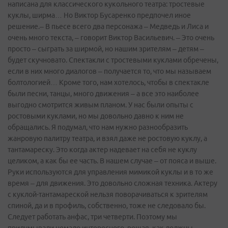
написана для классического кукольного театра: тростевые
куклы, ширма… Но Виктор Бусаренко предпочел иное
решение.– В пьесе всего два персонажа – Медведь и Лиса и
очень много текста, – говорит Виктор Васильевич. – Это очень
просто – сыграть за ширмой, но нашим зрителям – детям –
будет скучновато. Спектакли с тростевыми куклами обречены,
если в них много диалогов – получается то, что мы называем
болтологией… Кроме того, нам хотелось, чтобы в спектакле
были песни, танцы, много движения – а все это наиболее
выгодно смотрится живым планом. У нас были опыты с
ростовыми куклами, но мы довольно давно к ним не
обращались. Я подумал, что нам нужно разнообразить
жанровую палитру театра, и взял даже не ростовую куклу, а
тантамареску. Это когда актер надевает на себя не куклу
целиком, а как бы ее часть. В нашем случае – от пояса и выше.
Руки используются для управления мимикой куклы и в то же
время – для движения. Это довольно сложная техника. Актеру
с куклой-тантамареской нельзя поворачиваться к зрителям
спиной, да и в профиль, собственно, тоже не следовало бы.
Следует работать анфас, три четверти. Поэтому мы