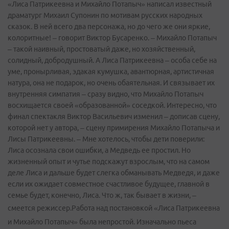
«Лиса Патрикеевна и Михайло Потапыч» написал известный
драматург Михаил Супонин по мотивам русских народных
сказок. В ней всего два персонажа, но до чего же они яркие,
колоритные! – говорит Виктор Бусаренко. – Михайло Потапыч
– такой наивный, простоватый даже, но хозяйственный,
солидный, добродушный. А Лиса Патрикеевна – особа себе на
уме, пронырливая, эдакая кумушка, авантюрная, артистичная
натура, она не подарок, но очень обаятельная. И связывает их
внутренняя симпатия – сразу видно, что Михайло Потапыч
восхищается своей «образованной» соседкой. Интересно, что
финал спектакля Виктор Васильевич изменил – дописав сцену,
которой нет у автора, – сцену примирения Михайло Потапыча и
Лисы Патрикеевны. – Мне хотелось, чтобы дети поверили:
Лиса осознала свои ошибки, а Медведь ее простил. Но
жизненный опыт и чутье подскажут взрослым, что на самом
деле Лиса и дальше будет слегка обманывать Медведя, и даже
если их ожидает совместное счастливое будущее, главной в
семье будет, конечно, Лиса. Что ж, так бывает в жизни, –
смеется режиссер.
Работа над постановкой «Лиса Патрикеевна
и Михайло Потапыч» была непростой. Изначально пьеса