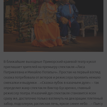
В ближайшие выходные Приморский краевой театр кукол
приглашает зрителей на премьеру спектакля «Лиса
Патрикеевна и Михайло Потапыч». Простая на первый взгляд
сказка потребовала от актеров и режиссера проявить немало
смекалки и выдумки…«Сказка­-лубок в казачьем духе» – так
определил жанр спектакля Виктор Бусаренко, главный
режиссер театра. И казачий дух спектакля становится ясен
сразу же, достаточно только взглянуть на декорации: плетеный
забор, подсолнухи, расписная печь, яркое синее небо…– Пьесу