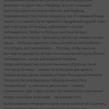
придумывали немало интересного, решая, как должны
двигаться по сцене Лиса и Медведь. И если с помощью
тростевых кукол несложно показать, как Медведь
переворачивает Лису вверх ногами и у нее из карманов блины
падают, то в нашем случае пришлось придумывать другие ходы
для этой сцены.От актеров, работающих с куклой-
тантамареской, требуется больше пластики, больше
актерского мастерства. Одна рука у них всегда занята в голове
куклы – чтобы рот двигался, глаза, а вторая должна работать –
что­-то брать, жестикулировать… Поэтому, чтобы кукла не
выглядела однорукой, актеры постоянно меняют руки.Обычно
тантамарески – куклы для коротких номеров
продолжительностью пять-восемь минут. Играть же такой
спектакль 40 минут – непростое испытание для артиста.
Однако актеры Денис Шамрин и Роман Легкодухов (Михайло
Потапыч), Оксана Иванова и Софья Кулешова (Лиса
Патрикеевна) – в спектакле два состава – отлично
справляются. Для Софьи, кстати, это первая роль в кукольном
театре, серьезное испытание…
Ну и, кроме того,
использование тантамарески дало театру возможность сделать