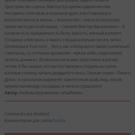
яркие красивые большие декорации, задействовать
пространство сцены. Виктор Бусаренко давно мечтал
поставить спектакль в казачьем духе, и вот наконец­то
воплотил мечту в жизнь. – Казачество – очень колоритная,
яркая часть русской нации, – говорит Виктор Васильевич. – В
казаках есть праздничность быта, яркость, южный колорит.
Создавая спектакль, я много слушал казачьих песен, читал
Шолохова и Толстого… Вот у нас и получился такой солнечный
спектакль, со степным ароматом – яркое небо, подсолнухи,
зелень, домики с белеными печками, красочные казачьи
песни. Я бы сказал, что мы постарались создать на сцене
казачью станицу начала двадцатого века. Первая серия «Тихого
Дона» в кукольном варианте: зажиточный край, мир, покой,
перипетии между соседями, и ничего страшного!
Автор:
Любовь Берчанская «VladNews»
Comments are disabled
Комментарии для сайта
Cackl
e