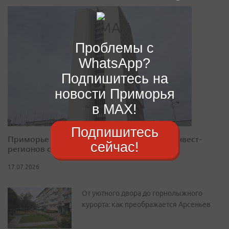
Проблемы с
WhatsApp?
Подпишитесь на
новости Приморья
в MAX!
Подпишитесь
Приморье закрепилось в десятке лучших инвест-
сейчас!
регионов страны
17.07.2026
От уютного двора до горнолыжного
курорта: как преображается Арсеньев