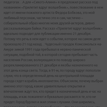
педагогах…А для «Сихотэ-Алиня» я предложил рассказ под
названием «Прилетит вдруг волшебник», повествование в нем
идет от имени пожилого артиста Федора Бобкова, это мой
любимый персонаж, частично это я сам, частично –
собирательный образ многих моих друзей-актеров, дивно
рассказывающих байки. Рассказ «Прилетит вдруг волшебник»
идеально подходит для публикации именно 21 декабря.
Потому что речь в нем идет о событии, которое на самом деле
произошло 21 год назад…Чудесный городок Комсомольск-на-
Амуре зимой 1991 года пребывал в нервно-панической
ситуации, подобной той, в которой сегодня пребывает часть
населения России, волнующаяся по поводу широко
разрекламированного 21 декабря и якобы назначенного на
этот день конца света. Тогда, в 91-м, по городу вдруг поползли
слухи, что в определенный день на центральной площади
города сядет корабль инопланетян. Объясняли, почему выбран
именно этот город, какие удивительные открытия и
впечатления ждут тех, кто придет в назначенный день и час на
площадь, и как пожалеют и буквально раскаются те, кто не
придет. Город бурлил и жил этими слухами. Они ширились,