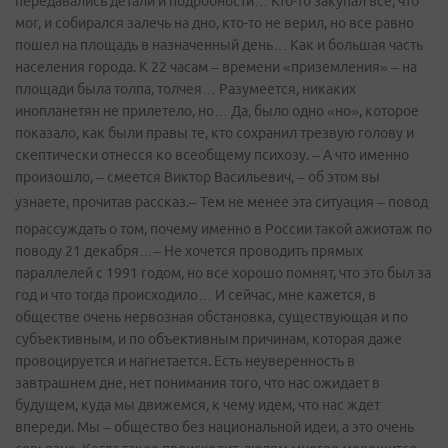
передавались детали и подробности… Кто-то закупал все, что
мог, и собирался залечь на дно, кто­-то не верил, но все равно
пошел на площадь в назначенный день… Как и большая часть
населения города. К 22 часам – времени «приземления» – на
площади была толпа, толчея… Разумеется, никаких
инопланетян не прилетело, но… Да, было одно «но», которое
показало, как были правы те, кто сохранил трезвую голову и
скептически отнесся ко всеобщему психозу. – А что именно
произошло, – смеется Виктор Васильевич, – об этом вы
узнаете, прочитав рассказ.
– Тем не менее эта ситуация – повод
порассуждать о том, почему именно в России такой ажиотаж по
поводу 21 декабря…– Не хочется проводить прямых
параллелей с 1991 годом, но все хорошо помнят, что это был за
год и что тогда происходило… И сейчас, мне кажется, в
обществе очень нервозная обстановка, существующая и по
субъективным, и по объективным причинам, которая даже
провоцируется и нагнетается. Есть неуверенность в
завтрашнем дне, нет понимания того, что нас ожидает в
будущем, куда мы движемся, к чему идем, что нас ждет
впереди. Мы – общество без национальной идеи, а это очень