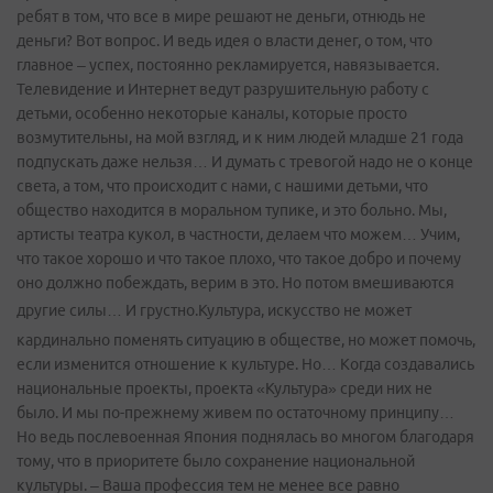
ребят в том, что все в мире решают не деньги, отнюдь не
деньги? Вот вопрос. И ведь идея о власти денег, о том, что
главное – успех, постоянно рекламируется, навязывается.
Телевидение и Интернет ведут разрушительную работу с
детьми, особенно некоторые каналы, которые просто
возмутительны, на мой взгляд, и к ним людей младше 21 года
подпускать даже нельзя… И думать с тревогой надо не о конце
света, а том, что происходит с нами, с нашими детьми, что
общество находится в моральном тупике, и это больно. Мы,
артисты театра кукол, в частности, делаем что можем… Учим,
что такое хорошо и что такое плохо, что такое добро и почему
оно должно побеждать, верим в это. Но потом вмешиваются
другие силы… И грустно.
Культура, искусство не может
кардинально поменять ситуацию в обществе, но может помочь,
если изменится отношение к культуре. Но… Когда создавались
национальные проекты, проекта «Культура» среди них не
было. И мы по-прежнему живем по остаточному принципу…
Но ведь послевоенная Япония поднялась во многом благодаря
тому, что в приоритете было сохранение национальной
культуры. – Ваша профессия тем не менее все равно