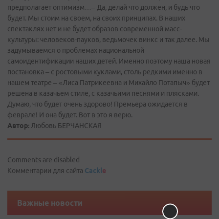
предполагает оптимизм…– Да, делай что должен, и будь что
будет. Мы стоим на своем, на своих принципах. В наших
спектаклях нет и не будет образов современной масс-
культуры: человеков­-пауков, ведьмочек винкс и так далее. Мы
задумываемся о проблемах национальной
самоидентификации наших детей. Именно поэтому наша новая
постановка – с ростовыми куклами, столь редкими именно в
нашем театре – «Лиса Патрикеевна и Михайло Потапыч» будет
решена в казачьем стиле, с казачьими песнями и плясками.
Думаю, что будет очень здорово! Премьера ожидается в
феврале! И она будет. Вот в это я верю.
Автор:
Любовь БЕРЧАНСКАЯ
Comments are disabled
Комментарии для сайта
Cackl
e
Важные новости