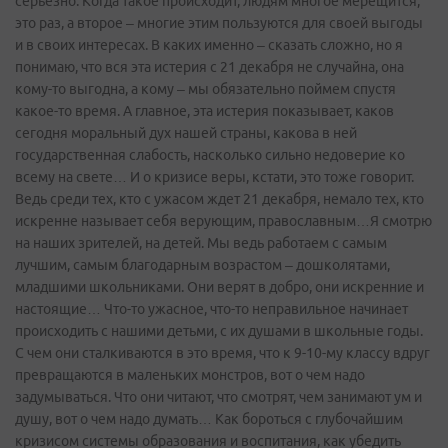
серьезно. Когда такое происходит, людям многое мерещится,
это раз, а второе – многие этим пользуются для своей выгоды
и в своих интересах. В каких именно – сказать сложно, но я
понимаю, что вся эта истерия с 21 декабря не случайна, она
кому-то выгодна, а кому – мы обязательно поймем спустя
какое­-то время. А главное, эта истерия показывает, каков
сегодня моральный дух нашей страны, какова в ней
государственная слабость, насколько сильно недоверие ко
всему на свете… И о кризисе веры, кстати, это тоже говорит.
Ведь среди тех, кто с ужасом ждет 21 декабря, немало тех, кто
искренне называет себя верующим, православным…Я смотрю
на наших зрителей, на детей. Мы ведь работаем с самым
лучшим, самым благодарным возрастом – дошколятами,
младшими школьниками. Они верят в добро, они искренние и
настоящие… Что-то ужасное, что­-то неправильное начинает
происходить с нашими детьми, с их душами в школьные годы.
С чем они сталкиваются в это время, что к 9-10-му классу вдруг
превращаются в маленьких монстров, вот о чем надо
задумываться. Что они читают, что смотрят, чем занимают ум и
душу, вот о чем надо думать… Как бороться с глубочайшим
кризисом системы образования и воспитания, как убедить