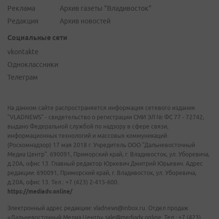
Реклама
Архив газеты "Владивосток"
Редакция
Архив новостей
Социальные сети
vkontakte
Одноклассники
Телеграм
На данном сайте распространяется информация сетевого издания
"VLADNEWS" - свидетельство о регистрации СМИ ЭЛ № ФС 77 - 72742,
выдано Федеральной службой по надзору в сфере связи,
информационных технологий и массовых коммуникаций
(Роскомнадзор) 17 мая 2018 г. Учредитель ООО "Дальневосточный
Медиа Центр". 690091, Приморский край, г. Владивосток, ул. Уборевича,
д.20А, офис 13. Главный редактор Юркевич Дмитрий Юрьевич. Адрес
редакции: 690091, Приморский край, г. Владивосток, ул. Уборевича,
д.20А, офис 13. Тел.: +7 (423) 2-415-600.
https://mediadv.online/
Электронный адрес редакции: vladnews@inbox.ru. Отдел продаж
«Дальневосточный Медиа Центр» sale@mediadv.online. Тел.: +7 (423)