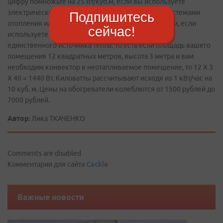
цифру помножьте на 25 Вт/куб.м, если вы используете
электрический конвектор совместно с другими системами
Подпишитесь
отопления или в период межсезонья; на 40 Вт/куб.м, если
сейчас!
используете электрический конвектор в качестве
единственного источника тепла. То есть если площадь вашего
помещения 12 квадратных метров, высота 3 метра и вам
необходим конвектор в неотапливаемое помещение, то 12 X 3
X 40 = 1440 Вт. Киловатты рассчитывают исходя из 1 кВт/час на
10 куб. м. Цены на обогреватели колеблются от 1500 рублей до
7000 рублей.
Автор:
Лика ТКАЧЕНКО
Comments are disabled
Комментарии для сайта
Cackl
e
Важные новости