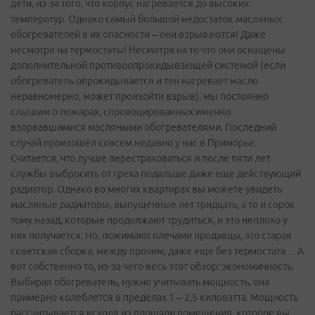
дети, из-за того, что корпус нагревается до высоких
температур. Однако самый большой недостаток масляных
обогревателей в их опасности – они взрываются! Даже
несмотря на термостаты! Несмотря на то что они оснащены
дополнительной противоопрокидывающей системой (если
обогреватель опрокидывается и тен нагревает масло
неравномерно, может произойти взрыв), мы постоянно
слышим о пожарах, спровоцированных именно
взорвавшимися масляными обогревателями. Последний
случай произошел совсем недавно у нас в Приморье.
Считается, что лучше перестраховаться и после пяти лет
службы выбросить от греха подальше даже еще действующий
радиатор. Однако во многих квартирах вы можете увидеть
масляные радиаторы, выпущенные лет тридцать, а то и сорок
тому назад, которые продолжают трудиться, и это неплохо у
них получается. Но, пожимают плечами продавцы, это старая
советская сборка, между прочим, даже еще без термостата… А
вот собственно то, из-за чего весь этот обзор: экономичность.
Выбирая обогреватель, нужно учитывать мощность, она
примерно колеблется в пределах 1 – 2,5 киловатта. Мощность
рассчитывается исходя из площади помещения, которое вы