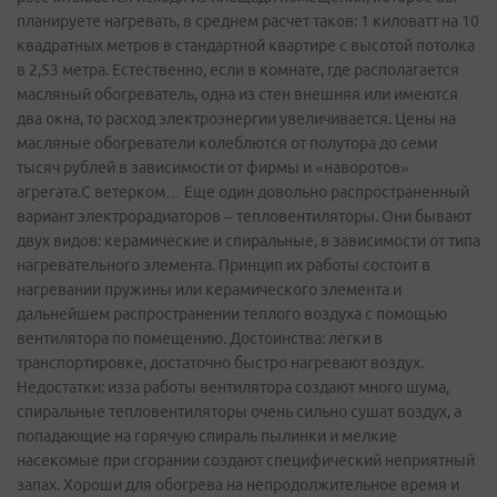
планируете нагревать, в среднем расчет таков: 1 киловатт на 10
квадратных метров в стандартной квартире с высотой потолка
в 2,53 метра. Естественно, если в комнате, где располагается
масляный обогреватель, одна из стен внешняя или имеются
два окна, то расход электроэнергии увеличивается. Цены на
масляные обогреватели колеблются от полутора до семи
тысяч рублей в зависимости от фирмы и «наворотов»
агрегата.С ветерком… Еще один довольно распространенный
вариант электрорадиаторов – тепловентиляторы. Они бывают
двух видов: керамические и спиральные, в зависимости от типа
нагревательного элемента. Принцип их работы состоит в
нагревании пружины или керамического элемента и
дальнейшем распространении теплого воздуха с помощью
вентилятора по помещению. Достоинства: легки в
транспортировке, достаточно быстро нагревают воздух.
Недостатки: изза работы вентилятора создают много шума,
спиральные тепловентиляторы очень сильно сушат воздух, а
попадающие на горячую спираль пылинки и мелкие
насекомые при сгорании создают специфический неприятный
запах. Хороши для обогрева на непродолжительное время и