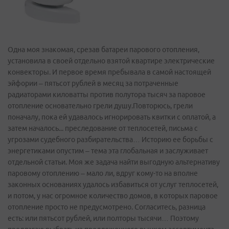
Одна моя знакомая, срезав батареи парового отопления,
установила в своей отдельно взятой квартире электрические
конвекторы. И первое время пребывала в самой настоящей
эйфории – пятьсот рублей в месяц за потраченные
радиаторами киловатты против полутора тысяч за паровое
отопление основательно грели душу.Повторюсь, грели
поначалу, пока ей удавалось игнорировать квитки с оплатой, а
затем началось... преследование от теплосетей, письма с
угрозами судебного разбирательства… Историю ее борьбы с
энергетиками опустим – тема эта глобальная и заслуживает
отдельной статьи. Моя же задача найти выгодную альтернативу
паровому отоплению – мало ли, вдруг кому-то на вполне
законных основаниях удалось избавиться от услуг теплосетей,
и потом, у нас огромное количество домов, в которых паровое
отопление просто не предусмотрено. Согласитесь, разница
есть: или пятьсот рублей, или полторы тысячи… Поэтому