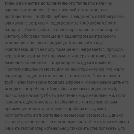
только в качестве дополнительного тепла при наличии
парового отопления. Цены, пожалуй, стоит отнести к
достоинствам – 5002000 рублей. Правда, есть и ВИП-агрегаты –
а­ля камин с ветряным подогревом за 7000 рублей.Почти
батарея… Схема работы конвектора полностью повторяет
систему обогрева помещения радиатором центрального
отопления, поясняют продавцы. Холодный воздух,
скапливающийся на полу помещения, нагревается, проходя
через агрегат, и затем поднимается вверх к потолку. Оттого и
название: конвекция — круговорот воздуха в комнате.
Поэтому идеальное место для конвектора — то же, что и для
радиатора водяного отопления – под окном. Просто вместо
труб – электрические провода. Впрочем, можно размещать его
исходя из потребностей дизайна и личных предпочтений,
поскольку они могут быть и настенными, и напольными. Если
говорить о достоинствах, то абсолютным и несомненным
преимуществом отопительного прибора выступают
компактность и относительно невысокая стоимость. Однако
главное достоинство – его экономичность. А если максимально
снизить теплопотери (банально установить стеклопакеты), то