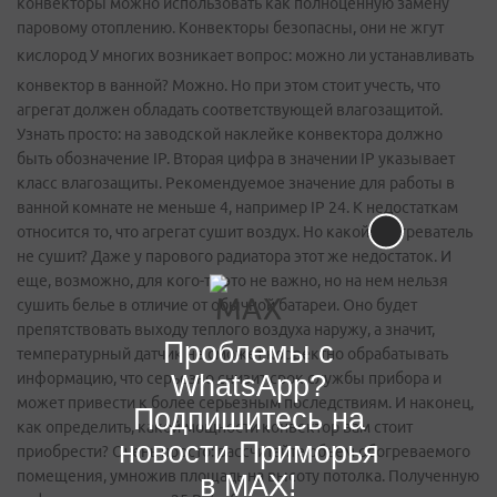
конвекторы можно использовать как полноценную замену
паровому отоплению. Конвекторы безопасны, они не жгут
кислород
У многих возникает вопрос: можно ли устанавливать
конвектор в ванной? Можно. Но при этом стоит учесть, что
агрегат должен обладать соответствующей влагозащитой.
Узнать просто: на заводской наклейке конвектора должно
быть обозначение IP. Вторая цифра в значении IP указывает
класс влагозащиты. Рекомендуемое значение для работы в
ванной комнате не меньше 4, например IP 24. К недостаткам
относится то, что агрегат сушит воздух. Но какой обогреватель
не сушит? Даже у парового радиатора этот же недостаток. И
еще, возможно, для кого-то это не важно, но на нем нельзя
сушить белье в отличие от обычной батареи. Оно будет
препятствовать выходу теплого воздуха наружу, а значит,
Проблемы с
температурный датчик не сможет корректно обрабатывать
WhatsApp?
информацию, что серьезно снизит срок службы прибора и
может привести к более серьезным последствиям. И наконец,
Подпишитесь на
как определить, какой мощности конвектор вам стоит
новости Приморья
приобрести? Очень просто: рассчитайте объем обогреваемого
помещения, умножив площадь на высоту потолка. Полученную
в MAX!