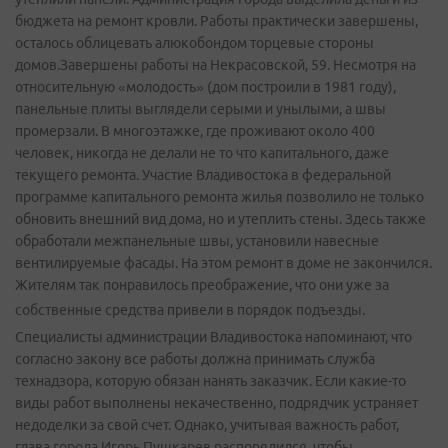
бюджета на ремонт кровли. Работы практически завершены,
осталось облицевать алюкобондом торцевые стороны
домов.Завершены работы на Некрасовской, 59. Несмотря на
относительную «молодость» (дом построили в 1981 году),
панельные плиты выглядели серыми и унылыми, а швы
промерзали. В многоэтажке, где проживают около 400
человек, никогда не делали не то что капитального, даже
текущего ремонта. Участие Владивостока в федеральной
программе капитального ремонта жилья позволило не только
обновить внешний вид дома, но и утеплить стены. Здесь также
обработали межпанельные швы, установили навесные
вентилируемые фасады. На этом ремонт в доме не закончился.
Жителям так понравилось преображение, что они уже за
собственные средства привели в порядок подъезды.
Специалисты администрации Владивостока напоминают, что
согласно закону все работы должна принимать служба
технадзора, которую обязан нанять заказчик. Если какие­-то
виды работ выполнены некачественно, подрядчик устраняет
недоделки за свой счет. Однако, учитывая важность работ,
глава города Игорь Пушкарев распорядился, чтобы