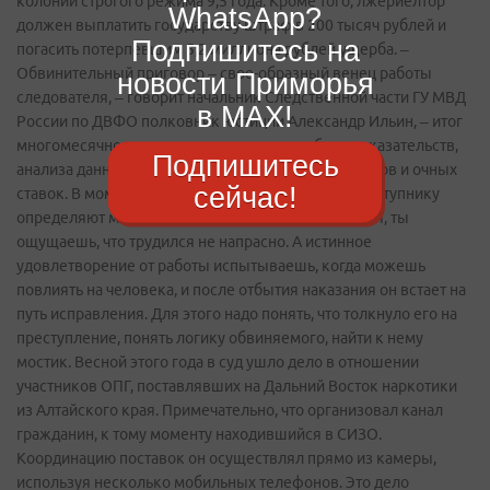
колонии строгого режима 9,5 года. Кроме того, лжериелтор
WhatsApp?
должен выплатить государству штраф в 200 тысяч рублей и
Подпишитесь на
погасить потерпевшим 5,2 миллиона рублей ущерба. –
Обвинительный приговор – свое-образный венец работы
новости Приморья
следователя, – говорит начальник Следственной части ГУ МВД
в MAX!
России по ДВФО полковник юстиции Александр Ильин, – итог
многомесячного кропотливого труда по сбору доказательств,
Подпишитесь
анализа данных экспертиз, изматывающих допросов и очных
сейчас!
ставок. В момент оглашения приговора, когда преступнику
определяют меру ответственности за его действия, ты
ощущаешь, что трудился не напрасно. А истинное
удовлетворение от работы испытываешь, когда можешь
повлиять на человека, и после отбытия наказания он встает на
путь исправления. Для этого надо понять, что толкнуло его на
преступление, понять логику обвиняемого, найти к нему
мостик. Весной этого года в суд ушло дело в отношении
участников ОПГ, поставлявших на Дальний Восток наркотики
из Алтайского края. Примечательно, что организовал канал
гражданин, к тому моменту находившийся в СИЗО.
Координацию поставок он осуществлял прямо из камеры,
используя несколько мобильных телефонов. Это дело