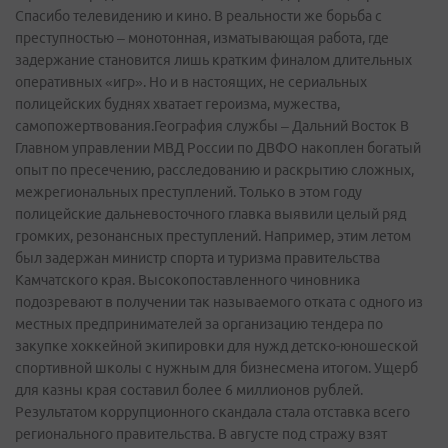
Спасибо телевидению и кино. В реальности же борьба с
преступностью – монотонная, изматывающая работа, где
задержание становится лишь кратким финалом длительных
оперативных «игр». Но и в настоящих, не сериальных
полицейских буднях хватает героизма, мужества,
самопожертвования.География службы – Дальний Восток В
Главном управлении МВД России по ДВФО накоплен богатый
опыт по пресечению, расследованию и раскрытию сложных,
межрегиональных преступлений. Только в этом году
полицейские дальневосточного главка выявили целый ряд
громких, резонансных преступлений. Например, этим летом
был задержан министр спорта и туризма правительства
Камчатского края. Высокопоставленного чиновника
подозревают в получении так называемого отката с одного из
местных предпринимателей за организацию тендера по
закупке хоккейной экипировки для нужд детско-юношеской
спортивной школы с нужным для бизнесмена итогом. Ущерб
для казны края составил более 6 миллионов рублей.
Результатом коррупционного скандала стала отставка всего
регионального правительства. В августе под стражу взят