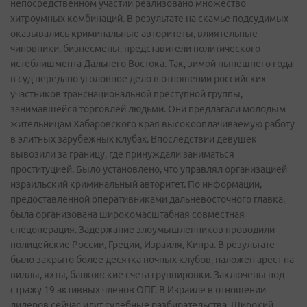
непосредственном участии реализовано множество
хитроумных комбинаций. В результате на скамье подсудимых
оказывались криминальные авторитеты, влиятельные
чиновники, бизнесмены, представители политического
истеблишмента Дальнего Востока. Так, зимой нынешнего года
в суд передано уголовное дело в отношении российских
участников транснациональной преступной группы,
занимавшейся торговлей людьми. Они предлагали молодым
жительницам Хабаровского края высокооплачиваемую работу
в элитных зарубежных клубах. Впоследствии девушек
вывозили за границу, где принуждали заниматься
проституцией. Было установлено, что управлял организацией
израильский криминальный авторитет. По информации,
предоставленной оперативниками дальневосточного главка,
была организована широкомасштабная совместная
спецоперация. Задержание злоумышленников проводили
полицейские России, Греции, Израиля, Кипра. В результате
было закрыто более десятка ночных клубов, наложен арест на
виллы, яхты, банковские счета группировки. Заключены под
стражу 19 активных членов ОПГ. В Израиле в отношении
лидеров сейчас идут судебные разбирательства. Широкий