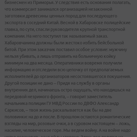
бизнесмен из Приморья. У следствия есть основания полагать,
что коммерсант занимался организацией незаконной
заготовки древесины ценных пород для последующего
экспорта в соседний Китай. Весной в Хабаровске полицейские
главка, по сути, спасли руководителя крупной транспортной
компании. На него поступил так называемый заказ.
Хабаровчанина должны были жестоко избить бейсбольной
битой. При этом заказчик поставил особое условие: мужчину
нельзя убивать, а лишь отправить на больничную койку
минимум на два месяца. Оперативники вовремя получили
информацию и отследили всю цепочку от предполагаемых
исполнителей до организаторов несостоявшегося покушения.
Другой позиции не дано – Придя на службу в органы
внутренних дел, начинаешь остро ощущать, что находишься на
передовой незримого фронта, – говорит заместитель
начальника полиции ГУ МВД России по ДВФО Александр
Саркисов, – твоя жизнь раскалывается как бы на две
половинки: на до и после. В прошлом остаются романтические
взгляды на мир, розовые очки, а в суровом настоящем – ложь,
насилие, человеческое горе. Мы ведем войну. А на войне надо
четко осознавать, на чьей ты стороне. Здесь все делится на