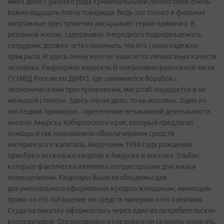
имея дело с разного рода криминальными личностями, очень
важно ощущать плечо товарища. Ведь это только в фильмах
запутанные преступления раскрывает герой-одиночка. В
реальной жизни, задерживая очередного подозреваемого,
сотрудник должен четко понимать, что его спина надежно
прикрыта. И здесь очень многое зависит от личностных качеств
человека. Квартирная карусель В оперативно-разыскной части
ГУ МВД России по ДВФО, где занимаются борьбой с
экономическими преступлениями, масштаб ощущается в не
меньшей степени. Здесь что ни дело, то на миллион. Один из
последних примеров – пресечение незаконной деятельности
жителя Амурска Хабаровского края, который предлагал
помощь в так называемом обналичивании средств
материнского капитала. Амурчанин 1980 года рождения
приобрел несколько квартир в Амурске и поселке Эльбан,
которые фактически являлись непригодными для жилья
помещениями. Квартиры были необходимы для
документального оформления кредита женщинам, имеющим
право на его погашение из средств материнского капитала.
Ссуда на покупку оформлялась через один из потребительских
кооперативов. Оперативники и следователи склонны полагать,