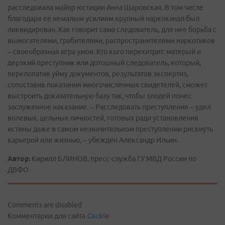
расследовала майор юстиции Анна Шаровская. В том числе
благодаря ее немалым усилиям крупный наркоканал был
ликвидирован. Как говорит сама следователь, для нее борьба с
вымогателями, грабителями, распространителями наркотиков
– своеобразная игра умов. Кто кого перехитрит: матерый и
дерзкий преступник или дотошный следователь, который,
перелопатив уйму документов, результатов экспертиз,
сопоставив показания многочисленных свидетелей, сможет
выстроить доказательную базу так, чтобы злодей понес
заслуженное наказание. – Расследовать преступления – удел
волевых, цельных личностей, готовых ради установления
истины даже в самом незначительном преступлении рискнуть
карьерой или жизнью, – убежден Александр Ильин.
Автор:
Кирилл БЛИНОВ, пресс-служба ГУ МВД России по
ДВФО
Comments are disabled
Комментарии для сайта
Cackl
e