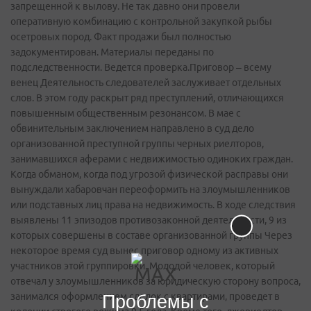
запрещенной к вылову. Не так давно они провели
оперативную комбинацию с контрольной закупкой рыбы
осетровых пород. Факт продажи был полностью
задокументирован. Материалы переданы по
подследственности. Ведется проверка.Приговор – всему
венец Деятельность следователей заслуживает отдельных
слов. В этом году раскрыт ряд преступлений, отличающихся
повышенным общественным резонансом. В мае с
обвинительным заключением направлено в суд дело
организованной преступной группы черных риелторов,
занимавшихся аферами с недвижимостью одиноких граждан.
Когда обманом, когда под угрозой физической расправы они
вынуждали хабаровчан переоформить на злоумышленников
или подставных лиц права на недвижимость. В ходе следствия
выявлены 11 эпизодов противозаконной деятельности, 9 из
которых совершены в составе организованной группы Через
некоторое время суд вынес приговор одному из активных
участников этой группировки. Молодой человек, который
отвечал у злоумышленников за юридическую сторону вопроса,
занимался оформлением сделок с квартирами, проведет в
Проблемы с