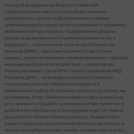
что ущерб федеральному бюджету от действий
злоумышленника может составить более миллиона
рублей.Восток – регион особый Нынешняя сырьевая
ориентированность нашего региона определяет и специфику
экономической преступности. Традиционными сферами
интересов дальневосточного криминала являются лес и
биоресурсы – стратегические отрасли для большинства
регионов ДВФО. – Здесь нам противостоят достаточно
мощные, хорошо оснащенные и информированные структуры,
имеющие много рычагов воздействия, – говорит Игорь
Утяшев, начальник отдела ОРЧ-2 Главного управления МВД
России по ДВФО, – их резиденты пользуются тяжелым
положением жителей глубинки и втягивают их в
криминальную орбиту. Но спокойно созерцать эту картину мы
не намерены. Игорь Утяшев возглавляет отдел, который как
раз и занимается борьбой с экономической преступностью в
рыбной и лесной отраслях. Его сотрудники знают об уловках
дельцов этого теневого бизнеса почти все. Полицейские в
рамках отведенных им полномочий пресекают деятельность
черных лесорубов, выявляют каналы поставок икры и рыбы,