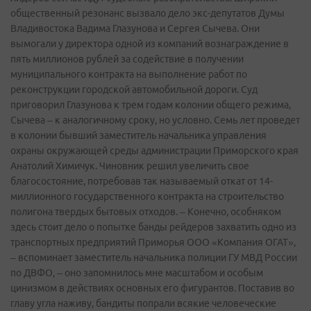
общественный резонанс вызвало дело экс-депутатов Думы
Владивостока Вадима Глазунова и Сергея Сычева. Они
вымогали у директора одной из компаний вознаграждение в
пять миллионов рублей за содействие в получении
муниципального контракта на выполнение работ по
реконструкции городской автомобильной дороги. Суд
приговорил Глазунова к трем годам колонии общего режима,
Сычева – к аналогичному сроку, но условно. Семь лет проведет
в колонии бывший заместитель начальника управления
охраны окружающей среды администрации Приморского края
Анатолий Химичук. Чиновник решил увеличить свое
благосостояние, потребовав так называемый откат от 14-
миллионного государственного контракта на строительство
полигона твердых бытовых отходов. – Конечно, особняком
здесь стоит дело о попытке банды рейдеров захватить одно из
транспортных предприятий Приморья ООО «Компания ОГАТ»,
– вспоминает заместитель начальника полиции ГУ МВД России
по ДВФО, – оно запомнилось мне масштабом и особым
цинизмом в действиях основных его фигурантов. Поставив во
главу угла наживу, бандиты попрали всякие человеческие