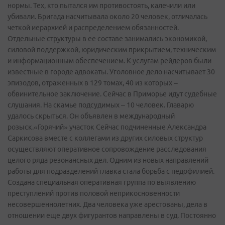
нормы. Тех, кто пытался им противостоять, калечили или
убивали. Бригада насчитывала около 20 человек, отличалась
четкой иерархией и распределением обязанностей.
Отдельные структуры в ее составе занимались экономикой,
силовой поддержкой, юридическим прикрытием, техническим
и информационным обеспечением. К услугам рейдеров были
известные в городе адвокаты. Уголовное дело насчитывает 30
эпизодов, отраженных в 129 томах, 40 из которых –
обвинительное заключение. Сейчас в Приморье идут судебные
слушания. На скамье подсудимых – 10 человек. Главарю
удалось скрыться. Он объявлен в международный
розыск.«Горячий» участок Сейчас подчиненные Александра
Саркисова вместе с коллегами из других силовых структур
осуществляют оперативное сопровождение расследования
целого ряда резонансных дел. Одним из новых направлений
работы для подразделений главка стала борьба с педофилией.
Создана специальная оперативная группа по выявлению
преступлений против половой неприкосновенности
несовершеннолетних. Два человека уже арестованы, дела в
отношении еще двух фигурантов направлены в суд. Постоянно