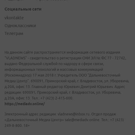
Социальные сети
vkontakte
Одноклассники
Телеграм
На данном сайте распространяется информация сетевого издания
"VLADNEWS" - свидетельство о регистрации СМИ ЭЛ № ФС 77 - 72742,
выдано Федеральной службой по надзору в сфере связи,
информационных технологий и массовых коммуникаций
(Роскомнадзор) 17 мая 2018 г. Учредитель ООО "Дальневосточный
Медиа Центр". 690091, Приморский край, г. Владивосток, ул. Уборевича,
д.20А, офис 13. Главный редактор Юркевич Дмитрий Юрьевич. Адрес
редакции: 690091, Приморский край, г. Владивосток, ул. Уборевича,
д.20А, офис 13. Тел.: +7 (423) 2-415-600.
https://mediadv.online/
Электронный адрес редакции: vladnews@inbox.ru. Отдел продаж
«Дальневосточный Медиа Центр» sale@mediadv.online. Тел.: +7 (423)
249-8-800. 18+