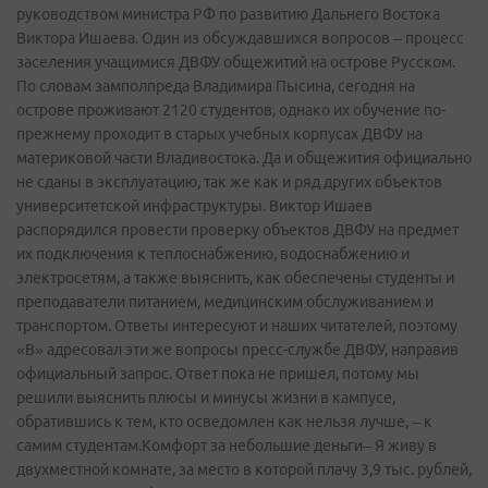
руководством министра РФ по развитию Дальнего Востока
Виктора Ишаева. Один из обсуждавшихся вопросов – процесс
заселения учащимися ДВФУ общежитий на острове Русском.
По словам замполпреда Владимира Пысина, сегодня на
острове проживают 2120 студентов, однако их обучение по-
прежнему проходит в старых учебных корпусах ДВФУ на
материковой части Владивостока. Да и общежития официально
не сданы в эксплуатацию, так же как и ряд других объектов
университетской инфраструктуры. Виктор Ишаев
распорядился провести проверку объектов ДВФУ на предмет
их подключения к теплоснабжению, водоснабжению и
электросетям, а также выяснить, как обеспечены студенты и
преподаватели питанием, медицинским обслуживанием и
транспортом. Ответы интересуют и наших читателей, поэтому
«В» адресовал эти же вопросы пресс­-службе ДВФУ, направив
официальный запрос. Ответ пока не пришел, потому мы
решили выяснить плюсы и минусы жизни в кампусе,
обратившись к тем, кто осведомлен как нельзя лучше, – к
самим студентам.Комфорт за небольшие деньги– Я живу в
двухместной комнате, за место в которой плачу 3,9 тыс. рублей,