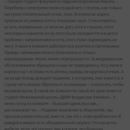
– говорит студент факультета гидрометеорологии Никита. –
Перебоев с электричеством и водой нет, с теплом, как только
наступил отопительный сезон, тоже. В комнатах жарко:
приезжая из университета, открываю окно. Стеклопакеты,
кстати, нормальные, от окон не дует, хотя я слышал, что в
некоторых комнатах из-за этого было холодно.Что касается
проблем с напряжением в сети, этого тоже подтвердить не
могу. У меня в комнате работают все розетки и светильники.
Правда, чайниками можно пользоваться только
маломощными. Иначе линия перегружается. За медицинским
обслуживанием обращаться еще не приходилось. Но у меня в
корпусе на 1-м этаже есть аптека, правда, не круглосуточная. А
на входе всегда дежурит охранник, к которому, мне кажется, в
случае чего можно обратиться за помощью – попросить, чтобы
вызвали врача. В такой же комнате по такой же цене живет и
студент Инженерной школы ДВФУ Владислав Хиневич.– У
меня сосед по комнате – бывший одноклассник, –
рассказывает он. – Подавая заявления в общежитие, мы
просили разместить нас вместе, так что с этим проблем нет. В
каждой комнате есть объединенный санузел. Что касается
мебели, то ее достаточно: две кровати, два больших