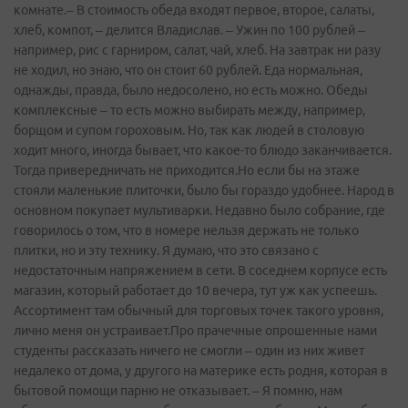
комнате.– В стоимость обеда входят первое, второе, салаты,
хлеб, компот, – делится Владислав. – Ужин по 100 рублей –
например, рис с гарниром, салат, чай, хлеб. На завтрак ни разу
не ходил, но знаю, что он стоит 60 рублей. Еда нормальная,
однажды, правда, было недосолено, но есть можно. Обеды
комплексные – то есть можно выбирать между, например,
борщом и супом гороховым. Но, так как людей в столовую
ходит много, иногда бывает, что какое­-то блюдо заканчивается.
Тогда привередничать не приходится.Но если бы на этаже
стояли маленькие плиточки, было бы гораздо удобнее. Народ в
основном покупает мультиварки. Недавно было собрание, где
говорилось о том, что в номере нельзя держать не только
плитки, но и эту технику. Я думаю, что это связано с
недостаточным напряжением в сети. В соседнем корпусе есть
магазин, который работает до 10 вечера, тут уж как успеешь.
Ассортимент там обычный для торговых точек такого уровня,
лично меня он устраивает.Про прачечные опрошенные нами
студенты рассказать ничего не смогли – один из них живет
недалеко от дома, у другого на материке есть родня, которая в
бытовой помощи парню не отказывает. – Я помню, нам