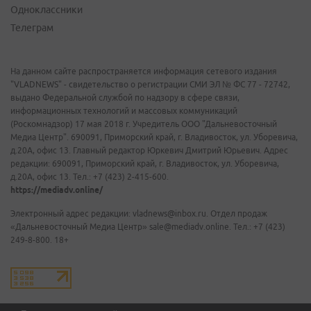
Одноклассники
Телеграм
На данном сайте распространяется информация сетевого издания
"VLADNEWS" - свидетельство о регистрации СМИ ЭЛ № ФС 77 - 72742,
выдано Федеральной службой по надзору в сфере связи,
информационных технологий и массовых коммуникаций
(Роскомнадзор) 17 мая 2018 г. Учредитель ООО "Дальневосточный
Медиа Центр". 690091, Приморский край, г. Владивосток, ул. Уборевича,
д.20А, офис 13. Главный редактор Юркевич Дмитрий Юрьевич. Адрес
редакции: 690091, Приморский край, г. Владивосток, ул. Уборевича,
д.20А, офис 13. Тел.: +7 (423) 2-415-600.
https://mediadv.online/
Электронный адрес редакции: vladnews@inbox.ru. Отдел продаж
«Дальневосточный Медиа Центр» sale@mediadv.online. Тел.: +7 (423)
249-8-800. 18+