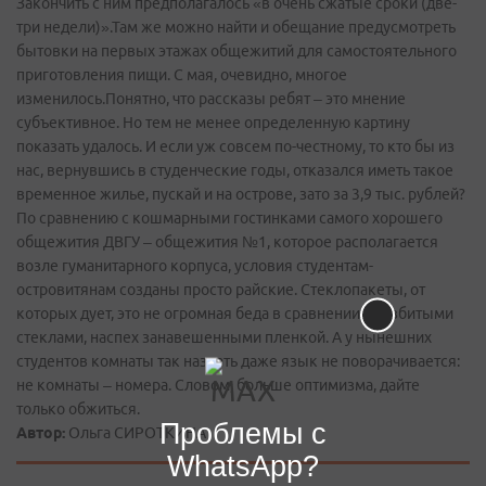
Закончить с ним предполагалось «в очень сжатые сроки (две­-
три недели)».Там же можно найти и обещание предусмотреть
бытовки на первых этажах общежитий для самостоятельного
приготовления пищи. С мая, очевидно, многое
изменилось.Понятно, что рассказы ребят – это мнение
субъективное. Но тем не менее определенную картину
показать удалось. И если уж совсем по-честному, то кто бы из
нас, вернувшись в студенческие годы, отказался иметь такое
временное жилье, пускай и на острове, зато за 3,9 тыс. рублей?
По сравнению с кошмарными гостинками самого хорошего
общежития ДВГУ – общежития №1, которое располагается
возле гуманитарного корпуса, условия студентам­-
островитянам созданы просто райские. Стеклопакеты, от
которых дует, это не огромная беда в сравнении с разбитыми
стеклами, наспех занавешенными пленкой. А у нынешних
студентов комнаты так назвать даже язык не поворачивается:
не комнаты – номера. Словом, больше оптимизма, дайте
только обжиться.
Проблемы с
Автор:
Ольга СИРОТКИНА
WhatsApp?