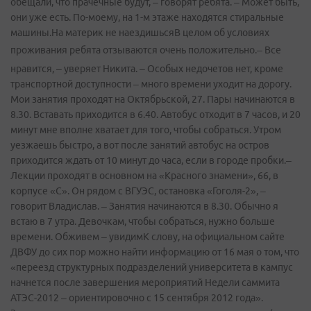
обещали, что прачечные будут, – говорят ребята. – Может быть,
они уже есть. По­-моему, на 1-м этаже находятся стиральные
машины.На материк не наездишьсяВ целом об условиях
проживания ребята отзываются очень положительно.
– Все
нравится, – уверяет Никита. – Особых недочетов нет, кроме
транспортной доступности – много времени уходит на дорогу.
Мои занятия проходят на Октябрьской, 27. Пары начинаются в
8.30. Вставать приходится в 6.40. Автобус отходит в 7 часов, и 20
минут мне вполне хватает для того, чтобы собраться. Утром
уезжаешь быстро, а вот после занятий автобус на остров
приходится ждать от 10 минут до часа, если в городе пробки.–
Лекции проходят в основном на «Красного знамени», 66, в
корпусе «С». Он рядом с ВГУЭС, остановка «Гоголя-2», –
говорит Владислав. – Занятия начинаются в 8.30. Обычно я
встаю в 7 утра. Девочкам, чтобы собраться, нужно больше
времени. Обживем – увидимК слову, на официальном сайте
ДВФУ до сих пор можно найти информацию от 16 мая о том, что
«переезд структурных подразделений университета в кампус
начнется после завершения мероприятий Недели саммита
АТЭС-2012 – ориентировочно с 15 сентября 2012 года».