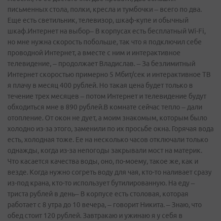
письменных стола, полки, кресла и тумбочки – всего по два.
Еще есть светильник, телевизор, шкаф-купе и обычный
шкаф.Интернет на выбор– В корпусах есть бесплатный Wi-Fi,
но мне нужна скорость побольше, так что я подключил себе
проводной Интернет, а вместе с ним и интерактивное
телевидение, – продолжает Владислав. – За безлимитный
Интернет скоростью примерно 5 Мбит/сек и интерактивное ТВ
я плачу в месяц 400 рублей. Но такая цена будет только в
течение трех месяцев – потом Интернет и телевидение будут
обходиться мне в 890 рублей.В комнате сейчас тепло – дали
отопление. От окон не дует, а моим знакомым, которым было
холодно из-за этого, заменили по их просьбе окна. Горячая вода
есть, холодная тоже. Ее на несколько часов отключали только
однажды, когда из-за непогоды закрывали мост на материк.
Что касается качества воды, оно, по-моему, такое же, как и
везде. Когда нужно согреть воду для чая, кто­-то наливает сразу
из-под крана, кто­-то использует бутилированную. На еду –
триста рублей в день– В корпусе есть столовая, которая
работает с 8 утра до 10 вечера, – говорит Никита. – Знаю, что
обед стоит 120 рублей. Завтракаю и ужинаю я у себя в