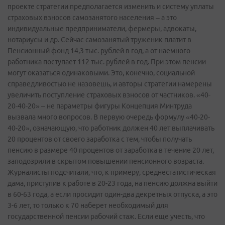
проекте стратегии предполагается изменить и систему уплаты
страховых взносов самозанятого населения – а это
индивидуальные предприниматели, фермеры, адвокаты,
нотариусы и др. Сейчас самозанятый труженик платит в
Пенсионный фонд 14,3 тыс. рублей в год, а от наемного
работника поступает 112 тыс. рублей в год. При этом пенсии
могут оказаться одинаковыми. Это, конечно, социальной
справедливостью не назовешь, и авторы стратегии намерены
увеличить поступление страховых взносов от частников. «40-
20-40-20» – не параметры фигуры Концепция Минтруда
вызвала много вопросов. В первую очередь формулу «40-20-
40-20», означающую, что работник должен 40 лет выплачивать
20 процентов от своего заработка с тем, чтобы получать
пенсию в размере 40 процентов от заработка в течение 20 лет,
заподозрили в скрытом повышении пенсионного возраста.
Журналисты подсчитали, что, к примеру, среднестатистическая
дама, приступив к работе в 20-23 года, на пенсию должна выйти
в 60-63 года, а если просидит один-два декретных отпуска, а это
3-6 лет, то только к 70 наберет необходимый для
государственной пенсии рабочий стаж. Если еще учесть, что