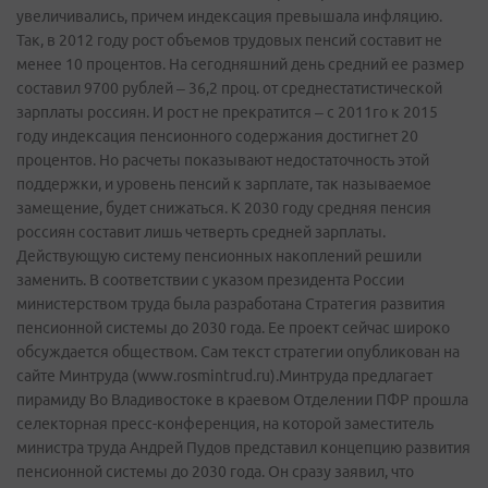
увеличивались, причем индексация превышала инфляцию.
Так, в 2012 году рост объемов трудовых пенсий составит не
менее 10 процентов. На сегодняшний день средний ее размер
составил 9700 рублей – 36,2 проц. от среднестатистической
зарплаты россиян. И рост не прекратится – с 2011го к 2015
году индексация пенсионного содержания достигнет 20
процентов. Но расчеты показывают недостаточность этой
поддержки, и уровень пенсий к зарплате, так называемое
замещение, будет снижаться. К 2030 году средняя пенсия
россиян составит лишь четверть средней зарплаты.
Действующую систему пенсионных накоплений решили
заменить. В соответствии с указом президента России
министерством труда была разработана Стратегия развития
пенсионной системы до 2030 года. Ее проект сейчас широко
обсуждается обществом. Сам текст стратегии опубликован на
сайте Минтруда (www.rosmintrud.ru).Минтруда предлагает
пирамиду Во Владивостоке в краевом Отделении ПФР прошла
селекторная пресс­-конференция, на которой заместитель
министра труда Андрей Пудов представил концепцию развития
пенсионной системы до 2030 года. Он сразу заявил, что