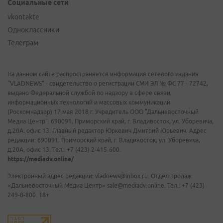
Социальные сети
vkontakte
Одноклассники
Телеграм
На данном сайте распространяется информация сетевого издания
"VLADNEWS" - свидетельство о регистрации СМИ ЭЛ № ФС 77 - 72742,
выдано Федеральной службой по надзору в сфере связи,
информационных технологий и массовых коммуникаций
(Роскомнадзор) 17 мая 2018 г. Учредитель ООО "Дальневосточный
Медиа Центр". 690091, Приморский край, г. Владивосток, ул. Уборевича,
д.20А, офис 13. Главный редактор Юркевич Дмитрий Юрьевич. Адрес
редакции: 690091, Приморский край, г. Владивосток, ул. Уборевича,
д.20А, офис 13. Тел.: +7 (423) 2-415-600.
https://mediadv.online/
Электронный адрес редакции: vladnews@inbox.ru. Отдел продаж
«Дальневосточный Медиа Центр» sale@mediadv.online. Тел.: +7 (423)
249-8-800. 18+