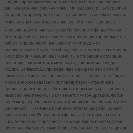
средняя продолжительность жизни россиян, по последним
данным, которые озвучила глава Минздрава страны Вероника
Скворцова, примерно 73 года, то становится совсем печально:
отдохнуть на пенсии удастся далеко не всем.
На вопросы
журналистов отвечал уже глава Пенсионного фонда России
Антон Дроздов. По его словам, над концепцией продолжается
работа, и представленный вариант Минтруда – не
окончательный. Так, по его убеждению, стратегия, несомненно,
учтет дискриминационные моменты в отношении и женщин,
воспитывающих детей, и мужчин, отдавших воинский долг
родине. Сейчас годы, проведенные в декрете и на срочной
службе в армии, в пенсионный стаж не засчитываются. Также
много вопросов задавали по поводу пересмотра списка
вредных производств, работники которых могут рассчитывать
на досрочную пенсию. Но как заметил Антон Дроздов, любой
пересмотр перечня льготников приводит к еще большему его
удлинению. – Намечено проводить аттестацию рабочих мест, –
разъяснил глава Пенсионного фонда. – Некоторые из них в
силу технического прогресса и модернизации производства
перестали быть вредными. Если результаты переаттестации не