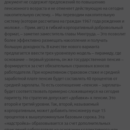
документ не содержит предложений по повышению
пенсионного возраста и не отменяет действующую на сегодня
накопительную систему. – Мы переводим накопительную
систему (которая рассчитана на граждан 1967 года рождения и
моложе. – Прим. авт.) в гибкий корпоративный добровольный
формат, – заметил заместитель главы Минтруда. – Это позволит
более эффективно размещать накопления и получать
большую доходность. В качестве нового варианта
предлагается ввести трех-уровневую модель – пирамиду, где
основание – первый уровень, он же государственная пенсия –
формируется за счет обязательных страховых взносов
работодателя. При нормативном страховом стаже и средней
заработной плате пенсия будет составлять 40 процентов от
средней зарплаты. То есть соотношение «пенсия – зарплата»
будет соответствовать примерно сложившемуся на сегодня
паритету. Но стратегия допускает «добавки» к пенсии. Это
второй и третий уровни. Так, второй, называемый
корпоративным, может добавить пенсионеру еще 15
процентов к вышеупомянутым базовым сорока. Эта
«надстройка» образовывается за счет дополнительных
отчислений работодателя на основании коллективного или