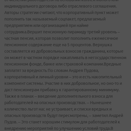
индивидуального договора либо отраслевого соглашения.
Авторы стратегии считают, что корпоративный пункт может
пополнить так называемый соцпакет, предлагаемый
предприятием или организацией при найме
сотрудника.Вершит пенсионную пирамиду третий уровень –
частная пенсия, которая позволит пополнить ежемесячное
пенсионное содержание еще на 5 процентов. Верхушка
составляется из добровольных взносов гражданина, которые
он может в частном порядке накапливать в негосударственном
пенсионном фонде, банке или страховой компании.Вредные
заплатят за вредность По словам Андрея Пудова,
корпоративный и личный уровни – это и есть накопительный
компонент системы. Участие в них добровольное, но оно-­то и
даст пенсионерам прибавку к гарантированному минимуму.
Также в планах – введение дополнительного взноса для
работодателей на опасных производствах. – Нынешнее
количество льгот нас не устраивает, и списки вредных и
опасных производств будут пересмотрены, – заметил Андрей
Пудов. – Это станет хорошим стимулом для работодателей к
внедрению мероприятий по улучшению условий труда.В