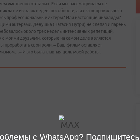
ем умственно отсталых. Если мы рассматриваем не
никла не из-за их недееспособности, а из-за неправильного
ись профессиональные актеры? Или настоящие инвалиды?
щими актерами. Девушка (Натасия Путри) не слепая и парень
отребовалось около трех недель интенсивных репетиций,
их с моими друзьями, которые на самом деле являются
бы проработать свои роли. – Ваш фильм оставляет
измом…– И это была главная цель моей работы.
облемы с WhatsApp? Подпишитесь