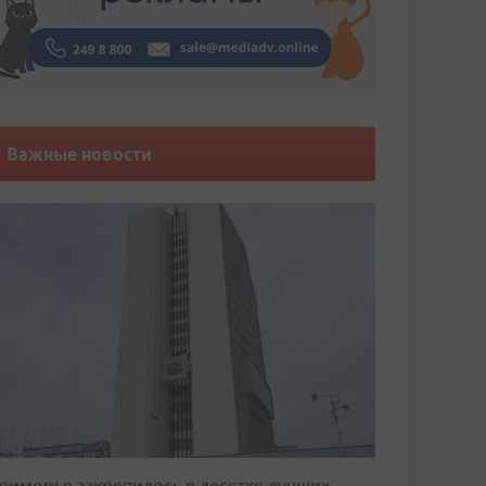
Важные новости
риморье закрепилось в десятке лучших