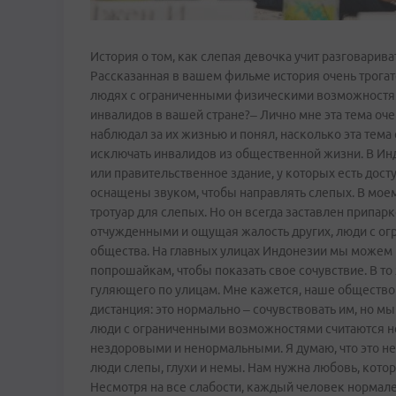
История о том, как слепая девочка учит разговарива
Рассказанная в вашем фильме история очень трогат
людях с ограниченными физическими возможностям
инвалидов в вашей стране?– Лично мне эта тема оч
наблюдал за их жизнью и понял, насколько эта тема
исключать инвалидов из общественной жизни. В Инд
или правительственное здание, у которых есть дост
оснащены звуком, чтобы направлять слепых. В моем
тротуар для слепых. Но он всегда заставлен припа
отчужденными и ощущая жалость других, люди с ог
общества. На главных улицах Индонезии мы можем 
попрошайкам, чтобы показать свое сочувствие. В то
гуляющего по улицам. Мне кажется, наше общество
дистанция: это нормально – сочувствовать им, но м
люди с ограниченными возможностями считаются н
нездоровыми и ненормальными. Я думаю, что это неч
люди слепы, глухи и немы. Нам нужна любовь, котор
Несмотря на все слабости, каждый человек нормал