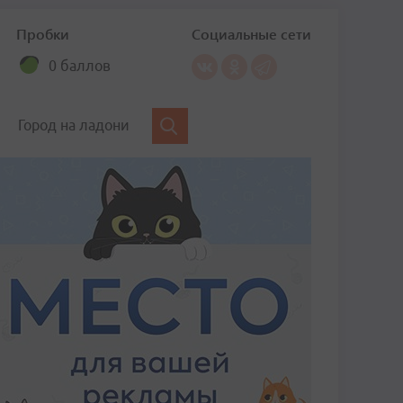
Пробки
Социальные сети
0 баллов
Город на ладони