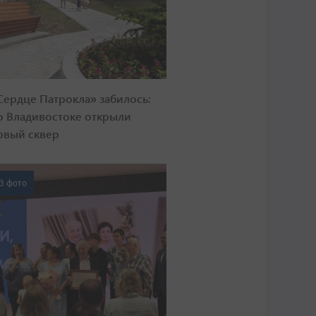
Сердце Патрокла» забилось:
о Владивостоке открыли
овый сквер
3 фото