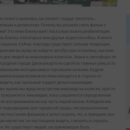
ть немого мальчика, заставляет сердце трепетать.–
ельная и деликатная. Почему вы решили снять фильм о
и? Эта тема близка вам? Насколько важна реабилитация
ень близка. Некоторые мои друзья недееспособны. Я много
 серьезна. Сейчас повсюду существует сильная тенденция
онезии вы вряд ли найдете автобусную остановку, магазин
уп для людей на инвалидных колясках. Знаки и светофоры не
 родном городе Джокьякарта на одной из главных улиц есть
ркованными мотоциклами и торговыми лотками. Будучи
раниченными возможностями находятся в стороне от
видеть, как прохожие кидают деньги инвалидам-
 же время мы вряд ли встретим инвалида на коляске, просто
 толерантно к инвалидам, пока сохраняется определенная
ы не воспринимаем их как часть нашей жизни. В Индонезии
е подходящими для городской среды, несовершенными,
естно.Своим фильмом я хотел сказать, что, в принципе, все
ая научит нас по-настоящему видеть, говорить и слушать.
ен. Не существует людей, заслуживающих быть