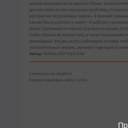
определенными как не дееспособные, за исключени
дееспособность как серьезную проблему, то она воз
восприятия окружающих людей.– В фильме снимал
Каково было работать с ними?– Я работал с начинаю
(Багус Суитраван) не глухой. Они просто играли. П
чтобы обучить их. Кроме того, я также познакомил 
инвалидами. Эти два актера наблюдали за ними, что
положительные эмоции, заряжает надеждой и оптим
Автор:
Любовь БЕРЧАНСКАЯ
Comments are disabled
Комментарии для сайта
Cackl
e
Пр