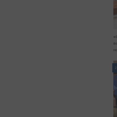
«
в
н
2