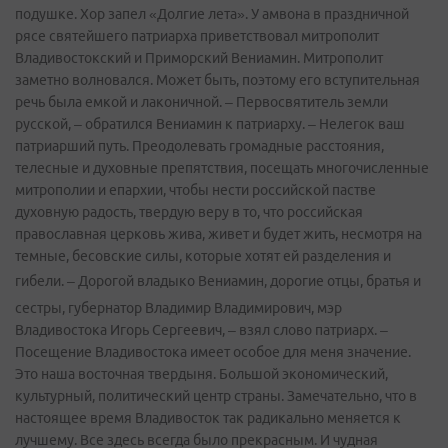
подушке. Хор запел «Долгие лета». У амвона в праздничной
рясе святейшего патриарха приветствовал митрополит
Владивостокский и Приморский Вениамин. Митрополит
заметно волновался. Может быть, поэтому его вступительная
речь была емкой и лаконичной. – Первосвятитель земли
русской, – обратился Вениамин к патриарху. – Нелегок ваш
патриарший путь. Преодолевать громадные расстояния,
телесные и духовные препятствия, посещать многочисленные
митрополии и епархии, чтобы нести российской пастве
духовную радость, твердую веру в то, что российская
православная церковь жива, живет и будет жить, несмотря на
темные, бесовские силы, которые хотят ей разделения и
гибели.
– Дорогой владыко Вениамин, дорогие отцы, братья и
сестры, губернатор Владимир Владимирович, мэр
Владивостока Игорь Сергеевич, – взял слово патриарх. –
Посещение Владивостока имеет особое для меня значение.
Это наша восточная твердыня. Большой экономический,
культурный, политический центр страны. Замечательно, что в
настоящее время Владивосток так радикально меняется к
лучшему. Все здесь всегда было прекрасным. И чудная