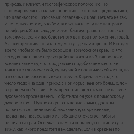
природа, и климат, и географическое положение. Но
сформировались ложные стереотипы, которые предполагают,
что Владивосток – это самый отдаленный край. Нет, это не так.
И не только потому, что Земля круглая и нет у нее центров и
периферий. Жизнь людей может благоустраиваться только в
том случае, если у нас будет много центров притяжения людей.
А люди притягиваются к тому месту, где нам хорошо. И Бог дал
все то, чтобы жить было хорошо в Приморском крае. То, что
сегодня идет такое переустройство жизни во Владивостоке,
вселяет надежду, что город займет подобающее место не
только в экономической, культурной и политической жизни, но
и в сознании россиян.Также патриарх Кирилл отметил, что
число людей на один приход в Приморье намного больше, чем
в среднем по России.– Нам предстоит сделать многое на ниве
духовного просвещения, – обратился он уже к приморскому
духовенству. – Нужно открывать новые храмы, должны
появиться священники образованные, современные,
преданные православию и любящие Отечество. Работы
непочатый край. Освежая в памяти церковную статистику, я
вижу, как много предстоит вам сделать. Если в среднем по