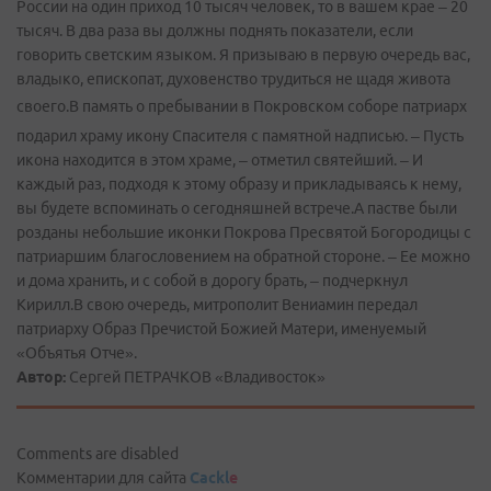
России на один приход 10 тысяч человек, то в вашем крае – 20
тысяч. В два раза вы должны поднять показатели, если
говорить светским языком. Я призываю в первую очередь вас,
владыко, епископат, духовенство трудиться не щадя живота
своего.
В память о пребывании в Покровском соборе патриарх
подарил храму икону Спасителя с памятной надписью. – Пусть
икона находится в этом храме, – отметил святейший. – И
каждый раз, подходя к этому образу и прикладываясь к нему,
вы будете вспоминать о сегодняшней встрече.А пастве были
розданы небольшие иконки Покрова Пресвятой Богородицы с
патриаршим благословением на обратной стороне. – Ее можно
и дома хранить, и с собой в дорогу брать, – подчеркнул
Кирилл.В свою очередь, митрополит Вениамин передал
патриарху Образ Пречистой Божией Матери, именуемый
«Объятья Отче».
Автор:
Сергей ПЕТРАЧКОВ «Владивосток»
Comments are disabled
Комментарии для сайта
Cackl
e