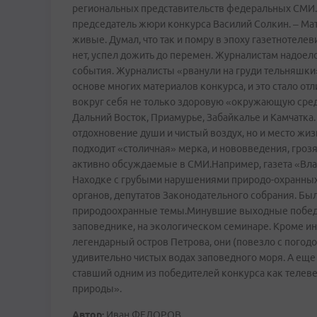
региональных представительств федеральных СМИ.–
председатель жюри конкурса Василий Солкин. – Ма
живые. Думал, что так и помру в эпоху газетно­теле
нет, успел дожить до перемен. Журналистам надоело
события. Журналисты «рванули на груди тельняшки»
основе многих материалов конкурса, и это стало от
вокруг себя не только здоровую «окружающую среду
Дальний Восток, Приамурье, Забайкалье и Камчатка.
отдохновение души и чистый воздух, но и место жиз
подходит «столичная» мерка, и нововведения, гро
активно обсуждаемые в СМИ.Например, газета «Вла
Находке с грубыми нарушениями природо-охранных
органов, депутатов Законодательного собрания. Бы
природоохранные темы.Минувшие выходные победи
заповеднике, на экологическом семинаре. Кроме инт
легендарный остров Петрова, они (повезло с погодо
удивительно чистых водах заповедного моря. А еще
ставший одним из победителей конкурса как телев
природы».
Автор:
Иван ФЕДОРОВ