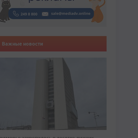
Важные новости
риморье закрепилось в десятке лучших