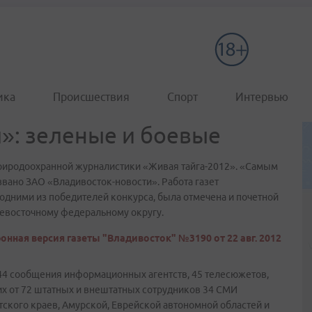
ика
Происшествия
Спорт
Интервью
»: зеленые и боевые
риродоохранной журналистики «Живая тайга-2012». «Самым
ано ЗАО «Владивосток-новости». Работа газет
одними из победителей конкурса, была отмечена и почетной
евосточному федеральному округу.
онная версия газеты "Владивосток" №3190 от 22 авг. 2012
 44 сообщения информационных агентств, 45 телесюжетов,
их от 72 штатных и внештатных сотрудников 34 СМИ
тского краев, Амурской, Еврейской автономной областей и