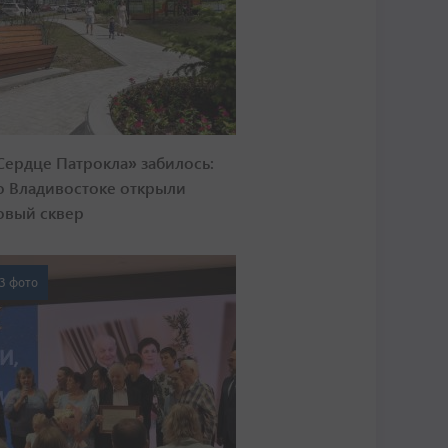
Сердце Патрокла» забилось:
о Владивостоке открыли
овый сквер
3 фото