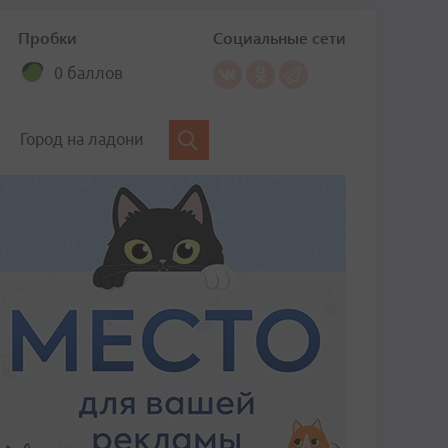
Пробки
Социальные сети
0 баллов
Город на ладони