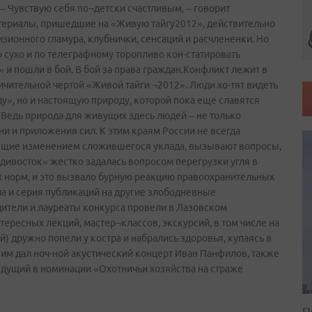
 Чувствую себя по¬детски счастливым, – говорит
териалы, пришедшие на «Живую тайгу­2012», действительно
визионного гламура, клубнички, сенсаций и расчлененки. Но
 сухо и по телеграфному торопливо кон-статировать
 и пошли в бой. В бой за права граждан.Конфликт лежит в
личительной чертой «Живой тайги ¬2012». Люди хо-тят видеть
», но и настоящую природу, которой пока еще славятся
 Ведь природа для живущих здесь людей – не только
ни и приложения сил. К этим краям России не всегда
зящие изменением сложившегося уклада, вызывают вопросы,
дивосток» жестко задалась вопросом перегрузки угля в
 норм, и это вызвало бурную реакцию правоохранительных
ла и серия публикаций на другие злободневные
тели и лауреаты конкурса провели в Лазовском
ересных лекций, мастер¬классов, экскурсий, в том числе на
й) дружно попели у костра и набрались здоровья, купаясь в
 им дал ноч-ной акустический концерт Иван Панфилов, также
едущий в номинации «Охотничьи хозяйства на страже
П