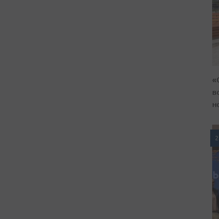
«
в
н
2