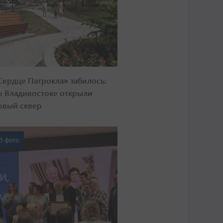
Сердце Патрокла» забилось:
о Владивостоке открыли
овый сквер
3 фото