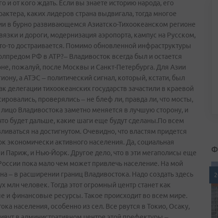
го и от кого ждать. Если вы знаете историю народа, его
актера, каких лидеров страна выдвигала, тогда многое
ии в бурно развивающемся Азиатско­-Тихоокеанском регионе
язки и дороги, модернизация аэропорта, кампус на Русском,
, что­-то достраивается. Помимо обновленной инфраструктуры
полпредом РФ в АТР?– Владивосток всегда был и остается
е, пожалуй, после Москвы и Санкт-Петербурга. Для Азии
ону, а АТЭС – политический сигнал, который, кстати, был
к делегации тихоокеанских государств зачастили в краевой
сировались, проверялись – не блеф ли, правда ли, что мосты,
о лицо Владивостока заметно меняется в лучшую сторону, и
 что будет дальше, какие шаги еще будут сделаны.По всем
ливаться на достигнутом. Очевидно, что властям придется
к экономически активного населения. Да, социальная
Ф
и Париж, и Нью-Йорк. Другое дело, что в эти мегаполисы еще
России пока мало чем может привлечь население. На мой
а – в расширении границ Владивостока. Надо создать здесь
2
х млн человек. Тогда этот огромный центр станет как
е и финансовые ресурсы. Такое происходит во всем мире.
ка населения, особенно из сел. Все рвутся в Токио, Осаку,
живут в административном центре этой префектуры –