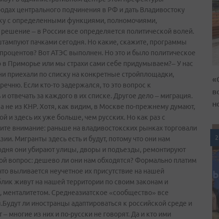
одах центрального подчинения в РФ и дать Владивостоку
оку с определенными функциями, полномочиями,
 решение – в России все определяется политической волей.
штампуют пачками сегодня. Но какие, скажите, программы
процентов? Вот АТЭС выполнен. Но это и было политическое
о в Приморье или мы страхи сами себе придумываем?– У нас
Они приехали по списку на конкретные стройплощадки,
«
ечню. Если кто-­то задержался, то это вопрос к
в
 отвечать за каждого в их списке. Другое дело – миграция.
н
 не из КНР. Хотя, как видим, в Москве по-прежнему думают,
 и здесь их уже больше, чем русских. Но как раз с
ите внимание: раньше на владивостокских рынках торговали
2
ии. Мигранты здесь есть и будут, потому что они нам
одня они убирают улицы, дворы и подъезды, ремонтируют
остой вопрос: дешево ли они нам обходятся? Формально платим
 что выливается неучетное их присутствие на нашей
ик живут на нашей территории по своим законам и
 менталитетом. Среднеазиатское «сообщество» все
.Будут ли иностранцы адаптироваться к российской среде и
– многие из них и по-русски не говорят. Да и кто ими