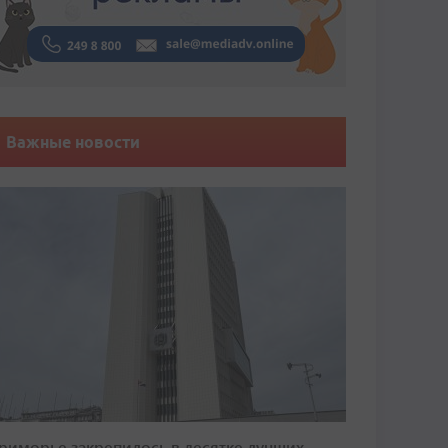
Важные новости
риморье закрепилось в десятке лучших