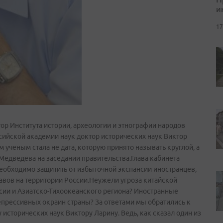
и
17
тор Института истории, археологии и этнографии народов
сийской академии наук доктор исторических наук Виктор
 ученым стала не дата, которую принято называть круглой, а
едведева на заседании правительства.Глава кабинета
необходимо защитить от избыточной экспансии иностранцев,
авов на территории России.Неужели угроза китайской
сии и Азиатско­-Тихоокеанского региона? Иностранные
епрессивных окраин страны? За ответами мы обратились к
исторических наук Виктору Ларину. Ведь, как сказал один из