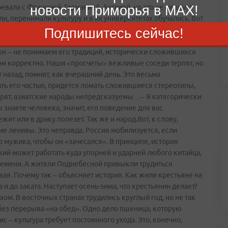
вала с Францией, Германией, Англией, но это не мешало
новости Приморья в MAX!
и, перенимали культуру и в их университетах обучались. Вот
 китайцев? Подавляющее большинство ответит отрицательно.
Подпишитесь сейчас!
йцы многим россиянам просто непонятны. Азия, по большому
ион – не понимаем его традиций, исторически сложившихся
ом корректно. Наши «просчеты» вежливые соседи терпят, но
т назад, помнят, как вчерашний день. Это весьма
ть его частью, придется ломать сложившиеся стереотипы,
оворят, азиатские народы непредсказуемы…– Я категорически
 знаете человека, значит, его поведение для вас
жит или в драку полезет. Так же и народ.Вот, к слову,
ие ленивы. Это неправда. Россия мобилизуется, если
о мужика, чтобы он «зачесался». В принципе, история
кий может работать куда упорней и ударней любого китайца,
времени. А жители Поднебесной привыкли трудиться
вая. Почему так – объясняет история. Как жили крестьяне на
 и до заката. Наступает осень­-зима, что крестьянин делает?
ом. В восточных странах трудились круглый год, но не так
без перерыва «на обед». Одно дело пшеница, которую
с – культура требует постоянного ухода. Это, конечно,