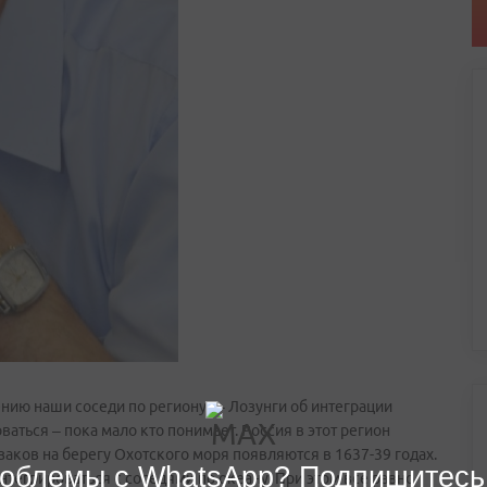
ению наши соседи по региону? – Лозунги об интеграции
оваться – пока мало кто понимает. Россия в этот регион
азаков на берегу Охотского моря появляются в 1637-39 годах.
облемы с WhatsApp? Подпишитесь
интегрироваться с соседями по океану. При этом все равно