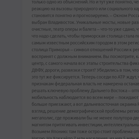
только одно из объяснений. Но и тут уже понятно, че
реакцию на вызовы природного или социального хар
становится понятно и прогнозируемо. – Окном Росс
выбран Владивосток. Уникальные мосты, новые разв
очистные, театр оперы и балета – что­-то уже сдано
что надо сделать, чтобы приморская столица стала 
самым известным российским городом в этом регион
столица Приморья – символ отношений России к реги
воспринят с должным вниманием. Вы посмотрите, ка
центр, с самого начала все этапы строительства фик
ДВФУ, дороги, развязки строят? Убедились в том, чт
это тут же фиксируется. Теперь соседи по АТР ждут,
признакам федеральная власть не намерена останав
решать ключевую проблему Дальнего Востока – отто
мобильность наблюдается во всем мире – покидают 
больше приезжают, а вот дальневосточная окраина 
взгляд, решение демографической проблемы регион
мегаполис, где проживали бы не менее полутора-дву
магнитом притягивать инвестиции, интеллектуальны
Возьмем Японию: там тоже остро стоит проблема отто
Нагою. На Хоккайдо 7 млн населения, из них 5 млн 