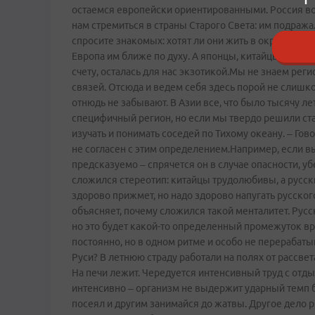
остаемся европейски ориентированными. Россия вое
нам стремиться в страны Старого Света: им подражал
спросите знакомых: хотят ли они жить в окружении
Европа им ближе по духу. А японцы, китайцы, коре
счету, осталась для нас экзотикой.Мы не знаем рег
связей. Отсюда и ведем себя здесь порой не слишк
отнюдь не забывают. В Азии все, что было тысячу ле
специфичный регион, но если мы твердо решили ста
изучать и понимать соседей по Тихому океану. – Г
не согласен с этим определением.Например, если вы
предсказуемо – спрячется он в случае опасности, убе
сложился стереотип: китайцы трудолюбивы, а русск
здорово прижмет, но надо здорово напугать русског
объясняет, почему сложился такой менталитет. Русс
но это будет какой-­то определенный промежуток 
постоянно, но в одном ритме и особо не перерабаты
Руси? В летнюю страду работали на полях от рассвета
На печи лежит. Чередуется интенсивный труд с отдых
интенсивно – организм не выдержит ударный темп 
посеял и другим занимайся до жатвы. Другое дело ри