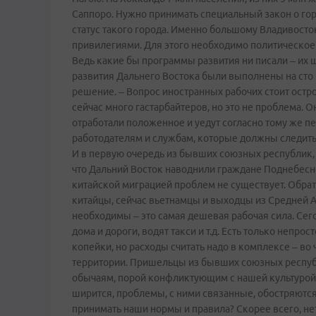
Саппоро. Нужно принимать специальный закон о гор
статус такого города. Именно большому Владивост
привилегиями. Для этого необходимо политическое
Ведь какие бы программы развития ни писали – их 
развития Дальнего Востока были выполнены на сто 
решение. – Вопрос иностранных рабочих стоит остр
сейчас много гастарбайтеров, но это не проблема. 
отработали положенное и уедут согласно тому же пер
работодателям и службам, которые должны следить и
И в первую очередь из бывших союзных республик, а
что Дальний Восток наводнили граждане Поднебесной
китайской миграцией проблем не существует. Обрат
китайцы, сейчас вьетнамцы и выходцы из Средней Аз
необходимы – это самая дешевая рабочая сила. Сег
дома и дороги, водят такси и т.д. Есть только непр
копейки, но расходы считать надо в комплексе – во
территории. Пришельцы из бывших союзных республ
обычаям, порой конфликтующим с нашей культурой,
ширится, проблемы, с ними связанные, обостряются
принимать наши нормы и правила? Скорее всего, нет 