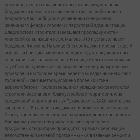
производятся отсыпка дорожного основания, установка
бордюрного камня и укладка нового асфальтобетонного
покрытия. Как сообщили в управлении содержания
жилищного фонда и городских территорий администрации
Владивостока, строители завершают прокладку систем
ливневой канализации на ул.Чкалова, 610 и устанавливают
бордюрный камень. На улице Снеговой демонтирован старый
асфальт, и бригады рабочих проводят подготовку дорожного
основания к асфальтированию. На улице Сельской дорожные
службы приступили к асфальтированию внутриквартальных
проездов. В настоящее время ведется укладка нижнего слоя
толщиной 6 сантиметров, уложено более 200 тонн
асфальтобетона. После завершения укладки основного слоя
строители восстановят благоустройство территории. А на
придомовой территории на ул.Тухачевского, 2426 работы уже
завершены. Во дворе этих домов появились новые бордюры,
благоустроенные пешеходные дорожки и дорожное полотно.
Напомним: ремонт внутриквартальных проездов и
придомовых территорий проводится в рамках реализации
ведомственной целевой программы «Капитальный ремонт и